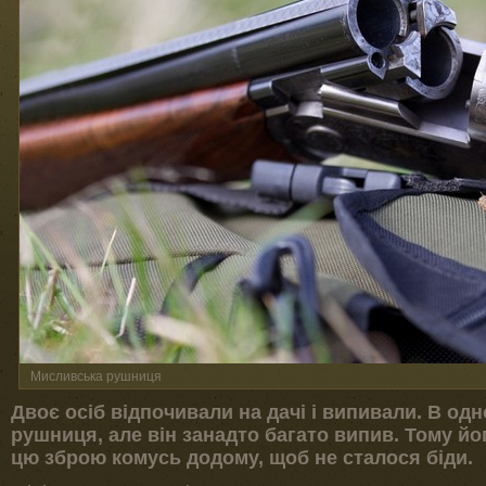
Мисливська рушниця
Двоє осіб відпочивали на дачі і випивали. В од
рушниця, але він занадто багато випив. Тому й
цю зброю комусь додому, щоб не сталося біди.