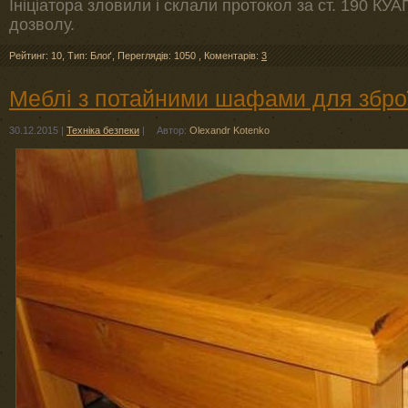
Ініціатора зловили і склали протокол за ст. 190 КУ
дозволу.
Рейтинг: 10
,
Тип: Блоґ
,
Переглядів: 1050
,
Коментарів:
3
Меблі з потайними шафами для збро
30.12.2015
|
Техніка безпеки
|
Автор:
Olexandr Kotenko