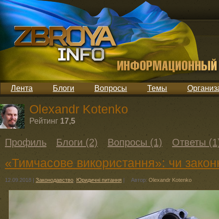
Лента
Блоги
Вопросы
Темы
Организ
Olexandr Kotenko
Рейтинг
17,5
Профиль
Блоги (2)
Вопросы (1)
Ответы (1
«Тимчасове використання»: чи закон
12.09.2018
|
Законодавство
,
Юридичні питання
|
Автор:
Olexandr Kotenko