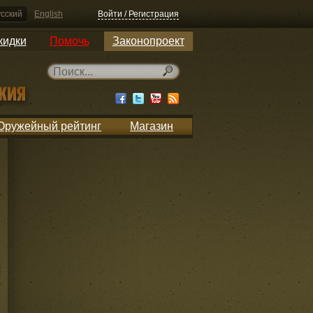
сский
English
Войти / Регистрация
кидки
Помочь
Законопроект
Оружейный рейтинг
Магазин