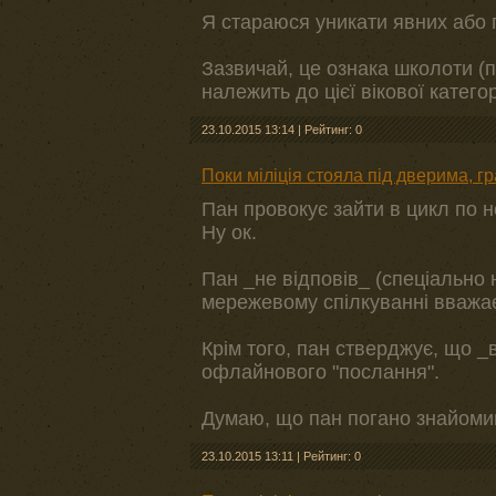
Я стараюся уникати явних або
Зазвичай, це ознака школоти (п
належить до цієї вікової категорі
23.10.2015 13:14
|
Рейтинг: 0
Поки міліція стояла під дверима, г
Пан провокує зайти в цикл по н
Ну ок.
Пан _не відповів_ (спеціально 
мережевому спілкуванні вважає
Крім того, пан стверджує, що 
офлайнового "послання".
Думаю, що пан погано знайоми
23.10.2015 13:11
|
Рейтинг: 0