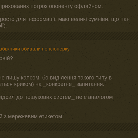
 прихованих погроз опоненту офлайном.
росто для інформації, маю великі сумніви, що пан
ї).
рабіжники вбивали пенсіонерку
овій?
не пишу капсом, бо виділення такого типу в
ться криком) на _конкретне_ запитання.
_відсил до пошукових систем_ не є аналогом
й з мережевим етикетом.