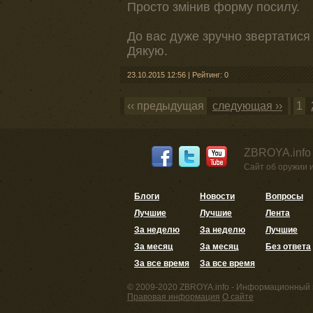
Просто змінив форму посилу.
До вас дуже зручно звертатися
Дякую.
23.10.2015 12:56
|
Рейтинг: 0
‹‹ предыдущая
следующая ››
1
ZBROYA.info
Сайт об оружии 
Блоги
Новости
Вопросы
Лучшие
Лучшие
Лента
За неделю
За неделю
Лучшие
За месяц
За месяц
Без ответа
За все время
За все время
© 2009-2020 ZBROYA.info - Информационный 
Правовая информация
О сайте