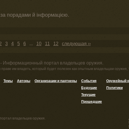
 за порадами й інформацією.
2
3
4
5
6
...
10
11
12
следующая ››
 - Информационный портал владельцев оружия.
и праве им владеть, который будет полезен как опытным владельцам оружия,
Темы
Авторы
Организации и партнеры
События
Оружейный р
Будущие
Политики
Текущие
Прошедшие
портал владельцев оружия.