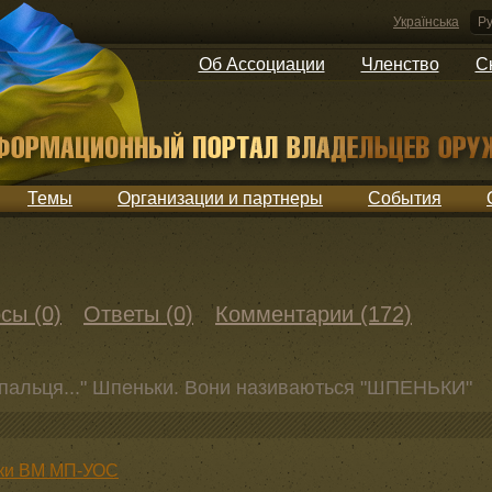
Українська
Ру
Об Ассоциации
Членство
С
Темы
Организации и партнеры
События
сы (0)
Ответы (0)
Комментарии (172)
 пальця..." Шпеньки. Вони називаються "ШПЕНЬКИ"
вки ВМ МП-УОС