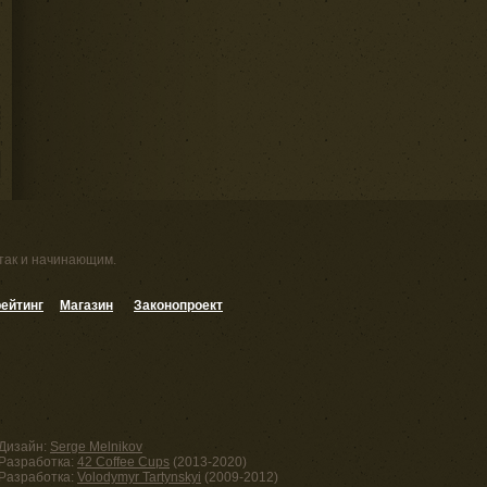
 так и начинающим.
ейтинг
Магазин
Законопроект
Дизайн:
Serge Melnikov
Разработка:
42 Coffee Cups
(2013-2020)
Разработка:
Volodymyr Tartynskyi
(2009-2012)