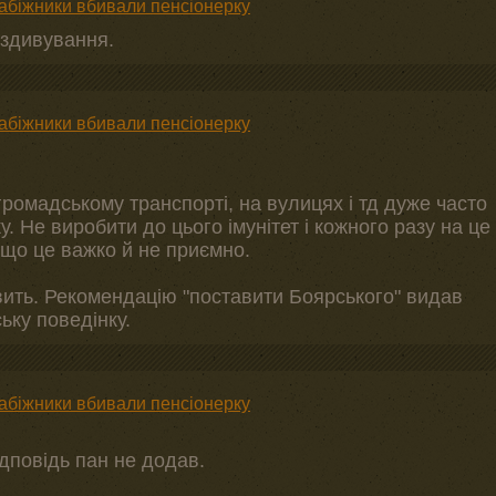
рабіжники вбивали пенсіонерку
 здивування.
рабіжники вбивали пенсіонерку
 громадському транспорті, на вулицях і тд дуже часто
. Не виробити до цього імунітет і кожного разу на це
 що це важко й не приємно.
вить. Рекомендацію "поставити Боярського" видав
ьку поведінку.
рабіжники вбивали пенсіонерку
дповідь пан не додав.