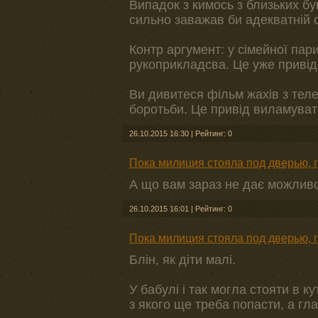
Випадок з кимось з близьких б
сильно заважав би адекватній о
Контр аргумент: у сімейної пар
рукоприкладсва. Це уже привід
Ви дивитеся фільм жахів з телев
боротьби. Це привід виламуват
26.10.2015 16:30
|
Рейтинг: 0
Пока милиция стояла под дверью, 
А що вам зараз не дає можлив
26.10.2015 16:01
|
Рейтинг: 0
Пока милиция стояла под дверью, 
Блін, як діти малі.
У бабулі і так могла стояти в 
з якого ще треба попасти, а гл