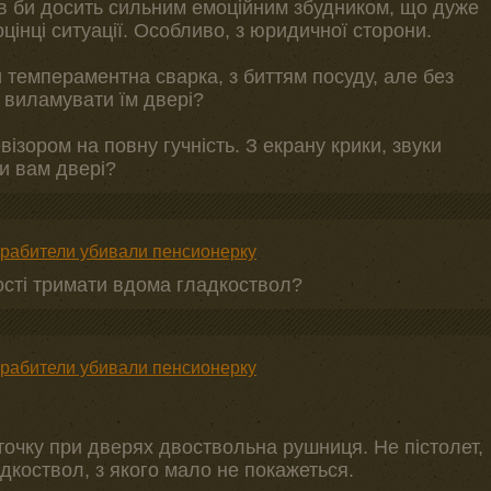
ув би досить сильним емоційним збудником, що дуже
цінці ситуації. Особливо, з юридичної сторони.
и темпераментна сварка, з биттям посуду, але без
 виламувати їм двері?
ізором на повну гучність. З екрану крики, звуки
и вам двері?
грабители убивали пенсионерку
ості тримати вдома гладкоствол?
грабители убивали пенсионерку
куточку при дверях двоствольна рушниця. Не пістолет,
адкоствол, з якого мало не покажеться.