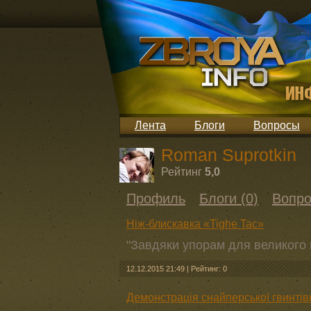
Лента
Блоги
Вопросы
Roman Suprotkin
Рейтинг
5,0
Профиль
Блоги (0)
Вопро
Ніж-блискавка «Tighe Tac»
"Завдяки упорам для великого
12.12.2015 21:49
|
Рейтинг: 0
Демонстрація снайперської гвинті