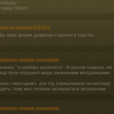
товбури."
азину StVol?
рабін від компанії BOFORS
ба такої форми дозволяє стріляти в товстих
грабители убивали пенсионерку
ачення: "службова халатність". Я просив назвати, які
рукції були порушені вище означеними міліціонерами.
аю і мені цікаво, але під спрацювання сигналізації
ходить, тому моє питання залишається актуальним.
грабители убивали пенсионерку