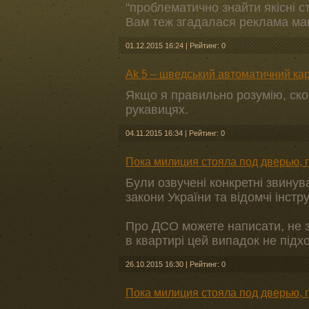
"проблематично знайти якісні с
Вам теж згадалася реклама маг
01.12.2015 16:24
|
Рейтинг: 0
Ak 5 – шведський автоматичний ка
Якщо я правильно розумію, ско
рукавицях.
04.11.2015 16:34
|
Рейтинг: 0
Пока милиция стояла под дверью, 
Були озвучені конкретні звинув
закони України та відомчі інст
Про ДСО можете написати, не зн
в квартирі цей випадок не під
26.10.2015 16:30
|
Рейтинг: 0
Пока милиция стояла под дверью, 