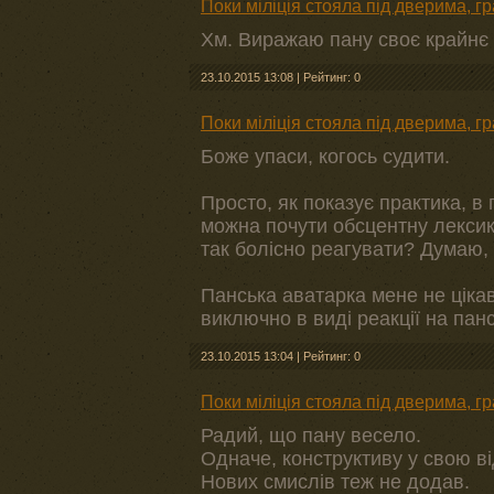
Поки міліція стояла під дверима, г
Хм. Виражаю пану своє крайнє
23.10.2015 13:08
|
Рейтинг: 0
Поки міліція стояла під дверима, г
Боже упаси, когось судити.
Просто, як показує практика, в
можна почути обсцентну лексику
так болісно реагувати? Думаю,
Панська аватарка мене не ціка
виключно в виді реакції на панс
23.10.2015 13:04
|
Рейтинг: 0
Поки міліція стояла під дверима, г
Радий, що пану весело.
Одначе, конструктиву у свою ві
Нових смислів теж не додав.