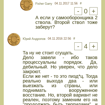
04.11.2017 11:56
#
Fisher Garry
-
0
+
А если у самооборонщика 2
ствола. Второй ствол тоже
заберут?
04.11.2016 22:56
#
Юрий Андропов
-
4
+
Та ну не стоит сгущать.
Дело завели - ибо таков
процессуальны порядок. Да,
дебильный. Но уверен, что дело
закроют.
Если же нет - то это пизд*ц. Тогда
реально выхода два - или
выезжать из страны, или
поднимать вооруженное
восстание. Но, второй вариант не
реален, поэтому заменим его на
"продолжать быть терпилами", и