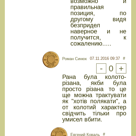
возможно и
правильная
позиция, по
другому видя
безпридел
наверное и не
получится, к
сожалению.....
07.11.2016 09:37
#
Роман Синюк
-
0
+
Рана була колото-
різана, якби була
просто різана то це
ще можна трактувати
як "хотів полякати", а
от колотий характер
свідчить тільки про
умисел вбити.
#
Евгений Коваль