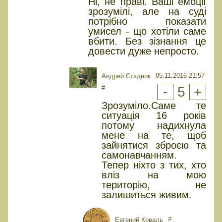
Ні, не праві. Ваші емоції
зрозумілі, але на суді
потрібно показати
умисел - що хотіли саме
вбити. Без зізнання це
довести дуже непросто.
05.11.2016 21:57
Андрей Стадник
#
-
5
+
Зрозуміло.Саме те
ситуація 16 років
потому надихнула
мене на те, щоб
зайнятися зброєю та
самонавчанням.
Тепер ніхто з тих, хто
вліз на мою
територію, не
залишиться живим.
#
Евгений Коваль