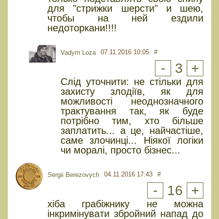
для "стрижки шерсти" и шею,
чтобы на ней ездили
недоторкани!!!!
07.11.2016 10:05
#
Vadym Loza
-
3
+
Слід уточнити: не стільки для
захисту злодіїв, як для
можливості неоднозначного
трактування так, як буде
потрібно тим, хто більше
заплатить... а це, найчастіше,
саме злочинці... Ніякої логіки
чи моралі, просто бізнес...
04.11.2016 17:43
#
Sergii Berezovych
-
16
+
хіба грабіжнику не можна
інкримінувати збройний напад до