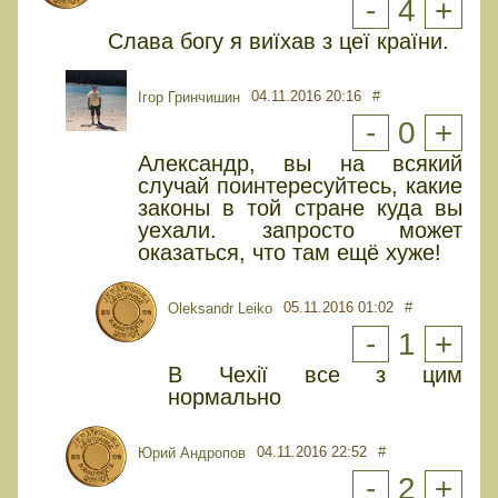
-
4
+
Слава богу я виїхав з цеї країни.
04.11.2016 20:16
#
Ігор Гринчишин
-
0
+
Александр, вы на всякий
случай поинтересуйтесь, какие
законы в той стране куда вы
уехали. запросто может
оказаться, что там ещё хуже!
05.11.2016 01:02
#
Oleksandr Leiko
-
1
+
В Чехії все з цим
нормально
04.11.2016 22:52
#
Юрий Андропов
-
2
+