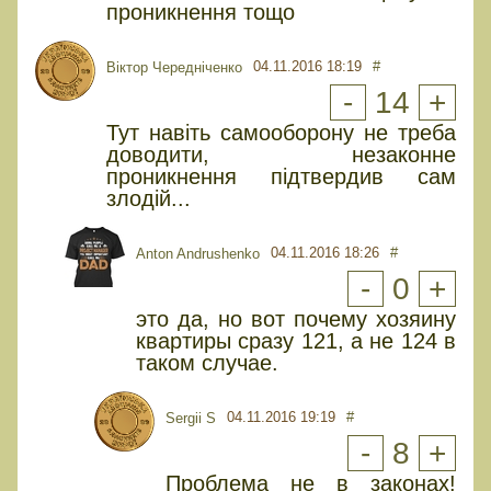
проникнення тощо
04.11.2016 18:19
#
Віктор Чередніченко
-
14
+
Тут навіть самооборону не треба
доводити, незаконне
проникнення підтвердив сам
злодій...
04.11.2016 18:26
#
Anton Andrushenko
-
0
+
это да, но вот почему хозяину
квартиры сразу 121, а не 124 в
таком случае.
04.11.2016 19:19
#
Sergii S
-
8
+
Проблема не в законах!