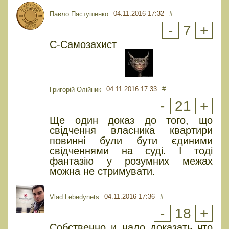
04.11.2016 17:32
#
Павло Пастушенко
-
7
+
С-Самозахист
04.11.2016 17:33
#
Григорій Олійник
-
21
+
Ще один доказ до того, що
свідчення власника квартири
повинні були бути єдиними
свідченнями на суді. І тоді
фантазію у розумних межах
можна не стримувати.
04.11.2016 17:36
#
Vlad Lebedynets
-
18
+
Собственно и надо доказать что