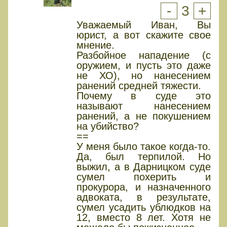
-
3
+
Уважаемый Иван, Вы
юрист, а вот скажите свое
мнение.
Разбойное нападение (с
оружием, и пусть это даже
не ХО), но нанесением
ранений средней тяжести.
Почему в суде это
называют нанесением
ранений, а не покушением
на убийство?
==
У меня было такое когда-то.
Да, был терпилой. Но
выжил, а в Дарницком суде
сумел похерить и
прокурора, и назначенного
адвоката, в результате,
сумел усадить ублюдков на
12, вместо 8 лет. Хотя не