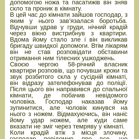
допомогою ножа та пасатижів він зняв
скло та проник в кімнату.
В цей час до кімнати зайшов господар, з
яким у нього зав’язалася боротьба.
Відчувши удрав у груди, нічний крадій
через вікно вистрибнув з квартири.
Вдома йому стало зле і він викликав
бригаду швидкої допомоги. Втім лікарям
він не став розповідати обставини
отримання ним тілесних ушкоджень.
Своєю чергою 58-річний власник
квартири розповів, що почувши кроки та
звук розбитого скла у сусідній кімнаті,
він відразу зателефонував до поліції.
Після цього він направився до спальної
кімнати, де побачив невідомого
чоловіка. Господар наказав йому
зупинитися, але чоловік кинувся на
нього з ножем. Відмахуючись, він наніс
йому удар ножем, але куди саме
вказати не зміг через темряву у кімнаті.
Коли крадій втік з місця злочину,
господар повідомив про все, що