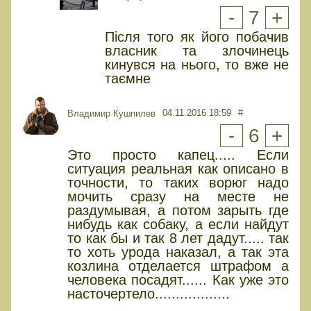
-
7
+
Після того як його побачив
власник та злочинець
кинувся на нього, то вже не
таємне
04.11.2016 18:59
#
Владимир Кушпилев
-
6
+
Это просто капец..... Если
ситуация реальная как описано в
точности, то таких ворюг надо
мочить сразу на месте не
раздумывая, а потом зарыть где
нибудь как собаку, а если найдут
то как бы и так 8 лет дадут..... так
то хоть урода наказал, а так эта
козлина отделается штрафом а
человека посадят...... Как уже это
насточертело..................