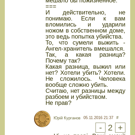
мешало бы пожизненное.
===
И действительно, не
понимаю. Если к вам
вломились и ударили
ножом в собственном доме,
это ведь попытка убийства.
То, что сумели выжить -
Ангел-хранитель вмешался.
Так, а какая разница?
Почему так?
Какая разница, выжил или
нет? Хотели убить? Хотели.
Не сложилось. Человека
вообще сложно убить.
Считаю, нет разницы между
разбоем и убийством.
Не прав?
05.11.2016 21:37
#
Юрій Курганов
-
2
+