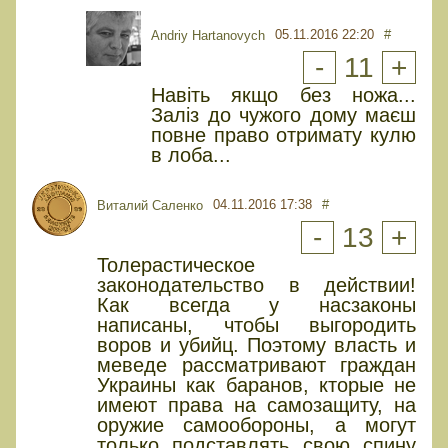
05.11.2016 22:20
#
Andriy Hartanovych
-
11
+
Навіть якщо без ножа...
Заліз до чужого дому маєш
повне право отримату кулю
в лоба...
04.11.2016 17:38
#
Виталий Саленко
-
13
+
Толерастическое
законодательство в действии!
Как всегда у насзаконы
написаны, чтобы выгородить
воров и убийц. Поэтому власть и
меведе рассматривают граждан
Украины как баранов, кторые не
имеют права на самозащиту, на
оружие самообороны, а могут
только подставлять свою спину