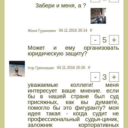
Забери и меня, а ?
04.11.2016 20:14
#
Женя Гуринович
-
5
+
Может и ему организовать
юридическую защиту?
04.11.2016 20:26
#
Ігор Гринчишин
-
3
+
уважаемые коллеги! меня
интересует ваше мнение. если
бы в нашей стране был суд
присяжных, как вы думаете,
помогло бы это фигуранту? моя
идея такая - когда судит не
профессиональный судья-циник,
заложник корпоративных