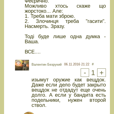
Феєрично.
Можливо хтось скаже що
жорстоко... Але:
1. Треба мати зброю.
2. Злочинця треба "гасити".
Насмерть. Зразу.
Тоді буде лише одна думка -
Ваша.
ВСЕ....
06.11.2016 21:22
#
Валентин Безрукий
-
1
+
изымут оружие как вещдок.
Даже если дело будет закрыто
вещдок не отдадут еще очень
долго. А если у бандита есть
подельники, нужен второй
ствол.