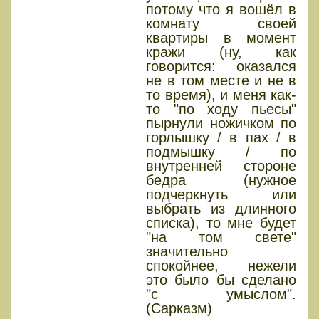
потому что я вошёл в
комнату своей
квартиры в момент
кражи (ну, как
говорится: оказался
не в том месте и не в
то время), и меня как-
то "по ходу пьесы"
пырнули ножичком по
горлышку / в пах / в
подмышку / по
внутренней стороне
бедра (нужное
подчеркнуть или
выбрать из длинного
списка), то мне будет
"на том свете"
значительно
спокойнее, нежели
это было бы сделано
"с умыслом".
(Сарказм)