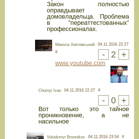
Закон полностью
оправдывает
домовладельца. Проблема
в "переаттестованных"
профессионалах.
04.11.2016 22:27
Микола Хмілевський
#
-
2
+
www.youtube.com
04.11.2016 22:27
#
Chornyi Ivan
-
0
+
Вот только это тайное
проникновение, а не
насильное
04.11.2016 23:54
#
Volodymyr Bronnikov