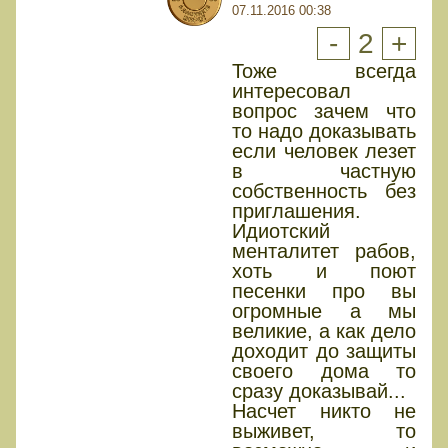
07.11.2016 00:38
-
2
+
Тоже всегда
интересовал
вопрос зачем что
то надо доказывать
если человек лезет
в частную
собственность без
приглашения.
Идиотский
менталитет рабов,
хоть и поют
песенки про вы
огромные а мы
великие, а как дело
доходит до защиты
своего дома то
сразу доказывай...
Насчет никто не
выживет, то