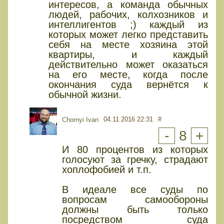
интересов, а команда обычных
людей, рабочих, колхозников и
интеллигентов ;) каждый из
которых может легко представить
себя на месте хозяина этой
квартиры, и каждый
действительно может оказаться
на его месте, когда после
окончания суда вернётся к
обычной жизни.
04.11.2016 22:31
#
Chornyi Ivan
-
8
+
И 80 процентов из которых
голосуют за гречку, страдают
хоплофобией и т.п.
В идеале все суды по
вопросам самообороны
должны быть только
посредством суда