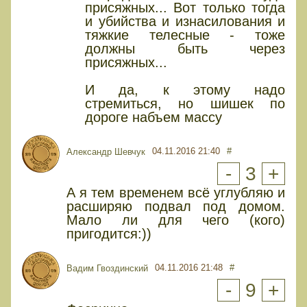
присяжных... Вот только тогда
и убийства и изнасилования и
тяжкие телесные - тоже
должны быть через
присяжных...
И да, к этому надо
стремиться, но шишек по
дороге набъем массу
04.11.2016 21:40
#
Александр Шевчук
-
3
+
А я тем временем всё углубляю и
расширяю подвал под домом.
Мало ли для чего (кого)
пригодится:))
04.11.2016 21:48
#
Вадим Гвоздинский
-
9
+