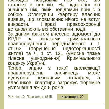
сталося в поліцію. На підвіконні він
знайшов ніж, який невідомий приніс з
собою. Оглянувши квартиру власник
виявив, що зловмисник нічого не встиг
викрасти. Наразі правоохоронці
встановлюють всі обставини події.
За даним фактом внесено відомості до
ЄРДР за ознаками кримінального
правопорушення, передбаченого ч. 1
ст.162 (порушення недоторканності
житла) та ч. 1 ст. 121 (умисне тяжке
тілесне ушкодження) Кримінального
кодексу України.
Тепер, згідно з такої кваліфікації
правопорушень, злочинець може
відбутися незначним штрафом, а
власникові квартири загрожує тюремне
ув'язнення аж до 8 років.
Рейтинг: 10, Переглядів: 6635
Коментарів:
29