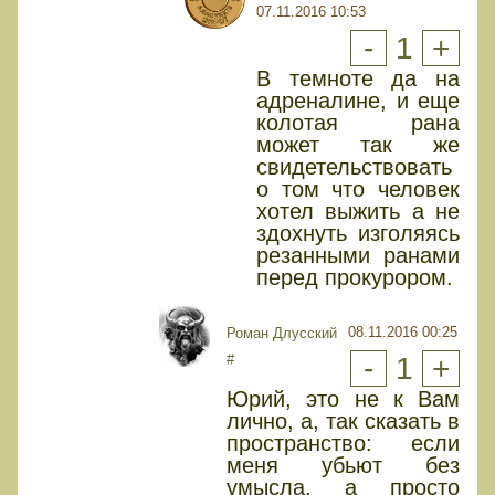
07.11.2016 10:53
-
1
+
В темноте да на
адреналине, и еще
колотая рана
может так же
свидетельствовать
о том что человек
хотел выжить а не
здохнуть изголяясь
резанными ранами
перед прокурором.
08.11.2016 00:25
Роман Длусский
#
-
1
+
Юрий, это не к Вам
лично, а, так сказать в
пространство: если
меня убьют без
умысла, а просто