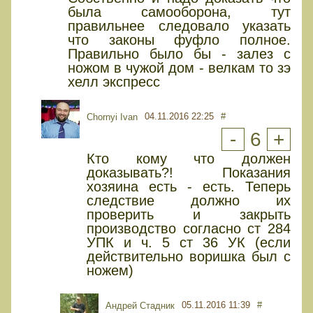
была самооборона, тут
правильнее следовало указать
что законы фуфло полное.
Правильно было бы - залез с
ножом в чужой дом - велкам то зэ
хелл экспресс
04.11.2016 22:25
#
Chornyi Ivan
-
6
+
Кто кому что должен
доказывать?! Показания
хозяина есть - есть. Теперь
следствие должно их
проверить и закрыть
производство согласно ст 284
УПК и ч. 5 ст 36 УК (если
действительно воришка был с
ножем)
05.11.2016 11:39
#
Андрей Стадник