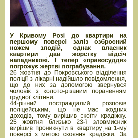
У Кривому Розі до квартири на
першому поверсі заліз озброєний
ножем злодій, однак власник
квартири дав жорстку відсіч
нападникові. І тепер «правосуддя»
погрожує жертві пограбування.
26 жовтня до Покровського відділення
поліції з лікарні надійшло повідомлення,
що до них за допомогою звернувся
чоловік з колото-різаним пораненням
грудної клітини.
44-річний постраждалий розповів
поліцейським, що не має жодних
доходів, тому вирішив скоїти крадіжку.
25 жовтня близько 23-ї зловмисник
вирішив проникнути в квартиру на 1-му
поверсі з метою скоєння крадіжки. За