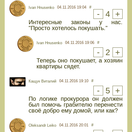
04.11.2016 19:04
#
Ivan Hnusenko
-
4
+
Интересные законы у нас.
"Просто хотелось покушать."
04.11.2016 19:06
#
Ivan Hnusenko
-
2
+
Теперь оно покушает, а хозяин
квартиры сядет.
04.11.2016 19:10
#
Кащук Виталий
-
5
+
По логике прокурора он должен
был помочь грабителю перенести
своё добро ему домой, или как?
04.11.2016 20:01
#
Oleksandr Leiko