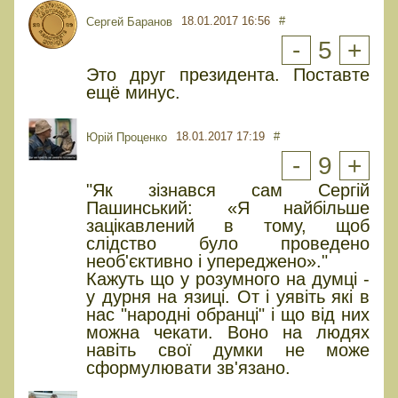
18.01.2017 16:56
#
Сергей Баранов
-
5
+
Это друг президента. Поставте
ещё минус.
18.01.2017 17:19
#
Юрiй Проценко
-
9
+
"Як зізнався сам Сергій
Пашинський: «Я найбільше
зацікавлений в тому, щоб
слідство було проведено
необ'єктивно і упереджено»."
Кажуть що у розумного на думці -
у дурня на язиці. От і уявіть які в
нас "народні обранці" і що від них
можна чекати. Воно на людях
навіть свої думки не може
сформулювати зв'язано.