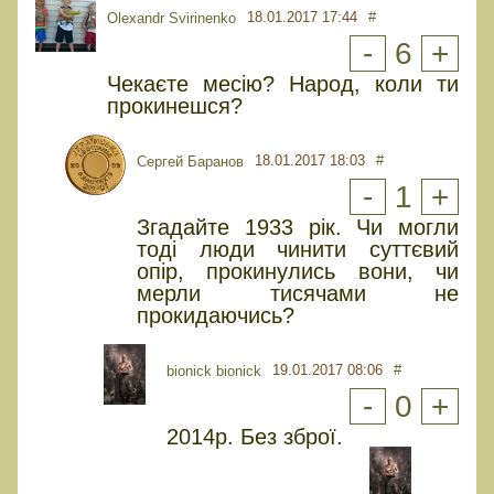
18.01.2017 17:44
#
Olexandr Svirinenko
-
6
+
Чекаєте месію? Народ, коли ти
прокинешся?
18.01.2017 18:03
#
Сергей Баранов
-
1
+
Згадайте 1933 рік. Чи могли
тоді люди чинити суттєвий
опір, прокинулись вони, чи
мерли тисячами не
прокидаючись?
19.01.2017 08:06
#
bionick bionick
-
0
+
2014р. Без зброї.