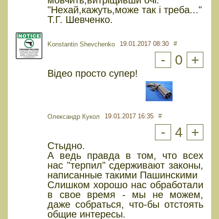
мовчить,витріщивши очі.
"Нехай,кажуть,може так і треба..."
Т.Г. Шевченко.
19.01.2017 08:30
#
Konstantin Shevchenko
-
0
+
Відео просто супер!
19.01.2017 16:35
#
Олександр Кукол
-
4
+
Стыдно.
А ведь правда в том, что всех
нас "терпил" cдерживают законы,
написанные такими Пашинскими
Слишком хорошо нас обработали
в свое время - мы не можем,
даже собраться, что-бы отстоять
общие интересы.