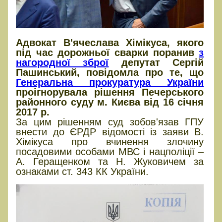
Адвокат В'ячеслава Хімікуса, якого
під час дорожньої сварки поранив
з
нагородної зброї
депутат Сергій
Пашинський, повідомла про те, що
Генеральна прокуратура України
проігнорувала рішення Печерського
районного суду м. Києва від 16 січня
2017 р.
За цим рішенням суд зобов'язав ГПУ
внести до ЄРДР відомості із заяви В.
Хімікуса про вчинення злочину
посадовими особами МВС і нацполіції –
А. Геращенком та Н. Жуковичем за
ознаками ст. 343 КК України.