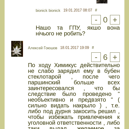
19.01.2017 08:07
#
bionick bionick
-
0
+
Нашо та ГПУ, якшо вона
нічього не робить?
18.01.2017 19:09
#
Алексей Гоюшов
-
6
+
По ходу Химикус действительно
не слабо зарядил ему в бубен
стеклотарой , после чего
паршинский больше всех
заинтересовался , что бы
следствие было проведено "
необъективно и предвзято " (
сильно видать накрыло ) , т.е.
либо под дурня закосить решил ,
чтобы избежать привлечения к
уголовной ответственности , либо
таки выдал желаемое за