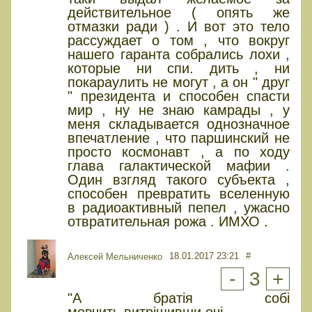
действительное ( опять же
отмазки ради ) . И вот это тело
рассуждает о том , что вокруг
нашего гаранта собрались лохи ,
которые ни спи. дить , ни
покараулить не могут , а он " друг
" президента и способен спасти
мир , ну не знаю камрады , у
меня складывается однозначное
впечатление , что паршинский не
просто космонавт , а по ходу
глава галактической мафии .
Один взгляд такого субъекта ,
способен превратить вселенную
в радиоактивный пепел , ужасно
отвратительная рожа . ИМХО .
18.01.2017 23:21
#
Алексей Мельниченко
-
3
+
"А братія собі