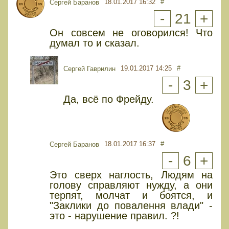
18.01.2017 16:32
#
Сергей Баранов
-
21
+
Он совсем не оговорился! Что
думал то и сказал.
19.01.2017 14:25
#
Сергей Гаврилин
-
3
+
Да, всё по Фрейду.
18.01.2017 16:37
#
Сергей Баранов
-
6
+
Это сверх наглость, Людям на
голову справляют нужду, а они
терпят, молчат и боятся, и
"Заклики до повалення влади" -
это - нарушение правил. ?!