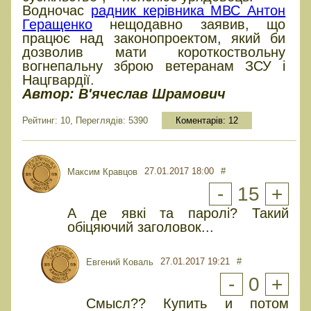
Водночас
радник керівника МВС Антон
Геращенко
нещодавно заявив, що
працює над законопроектом, який би
дозволив мати короткоствольну
вогнепальну зброю ветеранам ЗСУ і
Нацгвардії.
Автор: В'ячеслав Шрамович
Рейтинг: 10, Переглядів: 5390
Коментарів:
12
27.01.2017 18:00
#
Максим Кравцов
-
15
+
А де явкі та паролі? Такий
обіцяючий заголовок...
27.01.2017 19:21
#
Евгений Коваль
-
0
+
Смысл?? Купить и потом