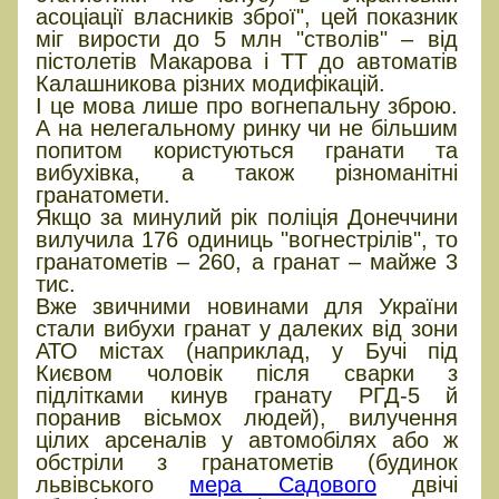
асоціації власників зброї", цей показник
міг вирости до 5 млн "стволів" – від
пістолетів Макарова і ТТ до автоматів
Калашникова різних модифікацій.
І це мова лише про вогнепальну зброю.
А на нелегальному ринку чи не більшим
попитом користуються гранати та
вибухівка, а також різноманітні
гранатомети.
Якщо за минулий рік поліція Донеччини
вилучила 176 одиниць "вогнестрілів", то
гранатометів – 260, а гранат – майже 3
тис.
Вже звичними новинами для України
стали вибухи гранат у далеких від зони
АТО містах (наприклад, у Бучі під
Києвом чоловік після сварки з
підлітками кинув гранату РГД-5 й
поранив вісьмох людей), вилучення
цілих арсеналів у автомобілях або ж
обстріли з гранатометів (будинок
львівського
мера Садового
двічі