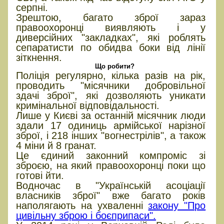
серпні.
Зрештою, багато зброї зараз
правоохоронці виявляють і у
диверсійних "закладках", які роблять
сепаратисти по обидва боки від лінії
зіткнення.
Що робити?
Поліція регулярно, кілька разів на рік,
проводить "місячники добровільної
здачі зброї", які дозволяють уникати
кримінальної відповідальності.
Лише у Києві за останній місячник люди
здали 17 одиниць армійської нарізної
зброї, і 218 інших "вогнестрілів", а також
4 міни й 8 гранат.
Це єдиний законний компроміс зі
зброєю, на який правоохоронці поки що
готові йти.
Водночас в "Українській асоціації
власників зброї" вже багато років
наполягають на ухваленні
закону "Про
цивільну зброю і боєприпаси".