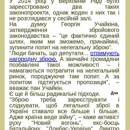
У 2014 році у Верховній Раді було
зареєстровано два таких
законопроекти, однак жоден з них так і
не розглядався у сесійній залі.
На думку Георгія Учайкіна,
затвердження збройового
законодавства – "це фактично єдиний
шлях, яким ми зможемо, принаймні,
зупинити попит на нелегальну зброю".
"Люди бачать, що депутати...
отримують
нагородну зброю.
А звичайні громадяни
позбавлені такої можливості – і
намагаються потрапити на нелегальний
ринок, породжуючи там попит. А за
попитом підтягується пропозиція", –
вважає пан Учайкін.
Є ще й більш радикальні підходи.
Для
"Зброю треба зареєструвати і
слідкувати, щоб легальної зброї в
Україні ставало все більше і більше.
Адже країна веде війну", – каже активіст
руху "Новий вогонь", екс-боєць
батальйону "Донбас-Україна" Дмитро