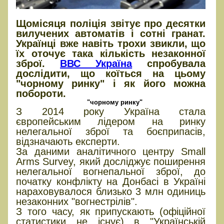
Щомісяця поліція звітує про десятки
вилучених автоматів і сотні гранат.
Українці вже навіть трохи звикли, що
їх оточує така кількість незаконної
зброї.
ВВС Україна
спробувала
дослідити, що коїться на цьому
"чорному ринку" і як його можна
побороти.
"чорному ринку"
З 2014 року Україна стала
європейським лідером на ринку
нелегальної зброї та боєприпасів,
відзначають експерти.
За даними аналітичного центру Small
Arms Survey, який досліджує поширення
нелегальної вогнепальної зброї, до
початку конфлікту на Донбасі в Україні
нараховувалося близько 3 млн одиниць
незаконних "вогнестрілів".
З того часу, як припускають (офіційної
статистики не існує) в "Українській