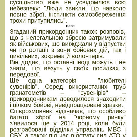
суспільство вже не усвідомлює всю
небезпеку: "Люди звикли, що навколо
повно зброї, інстинкти самозбереження
трохи притупились".
везе
Згаданий прикордонник також розповів,
що з нелегальною зброєю затримували
як військових, що виїжджали у відпустки
чи по ротації з зони бойових дій, так і
цивільних, зокрема й волонтерів.
Він додає, що останні іноді можуть і не
знати, що везуть у своїх посилках з
передової.
Ще одна категорія – "любителі
сувенірів". Серед використаних труб
гранатометів – "сувенірів" –
прикордонникам доводилося знаходити
і цілком бойові, невідпрацьовані зразки.
Співрозмовник відзначає, що особливо
багато зброї на "чорному ринку"
з'явилося ще у 2014 році, коли були
розграбовані відділки управлінь МВС і
СБУ, а також під час відступу сил АТО у