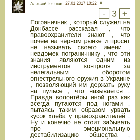
27.01.2017 18:22
#
Алексей Гоюшов
-
3
+
Пограничник , который служил на
Донбассе рассказал , что
правоохранители знают , что
почем на чёрном рынке и просит
не называть своего имени ,
невдомек пограничнику , что эти
знания являются одним из
инструментов контроля за
нелегальным оборотом
огнестрельного оружия в Украине
, позволяющий им держать руку
на пульсе , что называется .
Правда волонтёры иной раз как
всегда путаются под ногами ,
пытаясь таким образом урвать
кусок хлеба у правохранителей .
Ну и конечно не стоит забывать
про эмоциональную
дестабилизацию общества ,