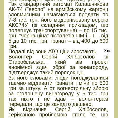
Так стандартний автомат Калашникова
АК-74 ("весло" на армійському жаргоні)
зловмисники намагаються продати по
7-8 тис. грн, його модернізовану версію
АКС74У (зі складним прикладом, що
полегшує транспортування) – по 15 тис.
грн, "чорна ціна" пістолетів ПМ і ТТ – від
5 до 10 тис. грн, гранат – від 400 до 600
грн.
Подалі від зони АТО ціни зростають.
Хто
Волонтер Сергій Хлібосолов зі
Старобільська, який вів проект
анонімної здачі зброї за винагороду,
підтверджує такий порядок цін.
За його словами, люди погоджувалися
таємно віддавати гранати і міни по 500
грн за штуку. А от вогнестрільну зброю
за оголошену винагороду у 5 тис. грн
так ніхто і не здав – волонтерам
передали, що це занадто дешево.
Як відзначив Сергій Хлібосолов,
серйозною проблемою стало те, що