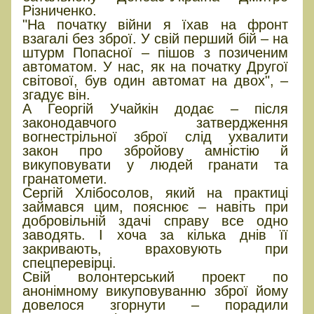
Різниченко.
"На початку війни я їхав на фронт
взагалі без зброї. У свій перший бій – на
штурм Попасної – пішов з позиченим
автоматом. У нас, як на початку Другої
світової, був один автомат на двох", –
згадує він.
А Георгій Учайкін додає – після
законодавчого затвердження
вогнестрільної зброї слід ухвалити
закон про збройову амністію й
викуповувати у людей гранати та
гранатомети.
Сергій Хлібосолов, який на практиці
займався цим, пояснює – навіть при
добровільній здачі справу все одно
заводять. І хоча за кілька днів її
закривають, враховують при
спецперевірці.
Свій волонтерський проект по
анонімному викуповуванню зброї йому
довелося згорнути – порадили