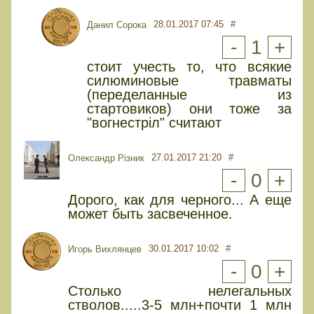
28.01.2017 07:45
#
Данил Сорока
-
1
+
стоит учесть то, что всякие
силюминовые травматы
(переделанные из
стартовиков) они тоже за
"вогнестріл" считают
27.01.2017 21:20
#
Олександр Різник
-
0
+
Дорого, как для черного... А еще
может быть засвеченное.
30.01.2017 10:02
#
Игорь Вихлянцев
-
0
+
Столько нелегальных
стволов.....3-5 млн+почти 1 млн