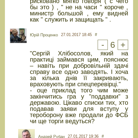
рисковано мягко говоря ( с чего
бы это ) , " не на часи " короче ,
министр большой , ему видней
как " служить и защищать " .
27.01.2017 18:45
#
Юрiй Проценко
-
6
+
"Сергій Хлібосолов, який на
практиці займався цим, пояснює
– навіть при добровільній здачі
справу все одно заводять. І хоча
за кілька днів її закривають,
враховують при спецперевірці."
- оце приклад того чим може
закінчитись гра у "поддавки" з
державою. Цікаво списки тих, хто
подавав заяви для вступу у
тероборону вже продали до ФСБ
чи ще торги ведуться?
27.01.2017 19:36
#
Андрей Рубан