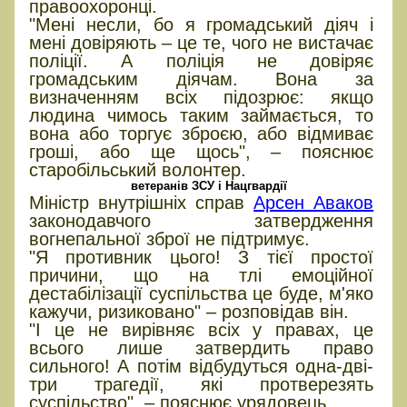
правоохоронці.
"Мені несли, бо я громадський діяч і
мені довіряють – це те, чого не вистачає
поліції. А поліція не довіряє
громадським діячам. Вона за
визначенням всіх підозрює: якщо
людина чимось таким займається, то
вона або торгує зброєю, або відмиває
гроші, або ще щось", – пояснює
старобільський волонтер.
ветеранів ЗСУ і Нацгвардії
Міністр внутрішніх справ
Арсен Аваков
законодавчого затвердження
вогнепальної зброї не підтримує.
"Я противник цього! З тієї простої
причини, що на тлі емоційної
дестабілізації суспільства це буде, м'яко
кажучи, ризиковано" – розповідав він.
"І це не вирівняє всіх у правах, це
всього лише затвердить право
сильного! А потім відбудуться одна-дві-
три трагедії, які протверезять
суспільство", – пояснює урядовець.