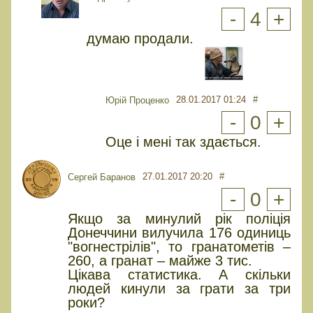
-
4
+
думаю продали.
28.01.2017 01:24
#
Юрiй Проценко
-
0
+
Оце і мені так здається.
27.01.2017 20:20
#
Сергей Баранов
-
0
+
Якщо за минулий рік поліція
Донеччини вилучила 176 одиниць
"вогнестрілів", то гранатометів –
260, а гранат – майже 3 тис.
Цікава статистика. А скільки
людей кинули за грати за три
роки?