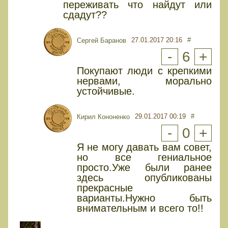
переживать что найдут или
сдадут??
27.01.2017 20:16
#
Сергей Баранов
-
6
+
Покупают люди с крепкими
нервами, морально
устойчивые.
29.01.2017 00:19
#
Кирил Кононенко
-
0
+
Я не могу давать вам совет,
но все гениальное
просто.Уже были ранее
здесь опубликованы
прекрасные
варианты.Нужно быть
внимательным и всего то!!