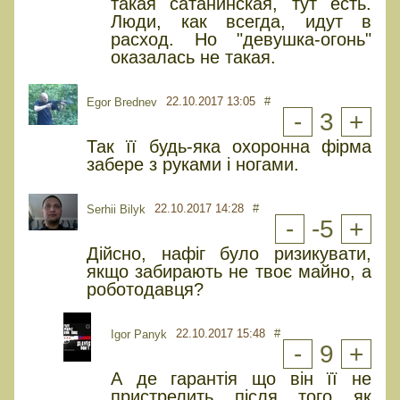
такая сатанинская, тут есть.
Люди, как всегда, идут в
расход. Но "девушка-огонь"
оказалась не такая.
22.10.2017 13:05
#
Egor Brednev
-
3
+
Так її будь-яка охоронна фірма
забере з руками і ногами.
22.10.2017 14:28
#
Serhii Bilyk
-
-5
+
Дійсно, нафіг було ризикувати,
якщо забирають не твоє майно, а
роботодавця?
22.10.2017 15:48
#
Igor Panyk
-
9
+
А де гарантія що він її не
пристрелить після того як