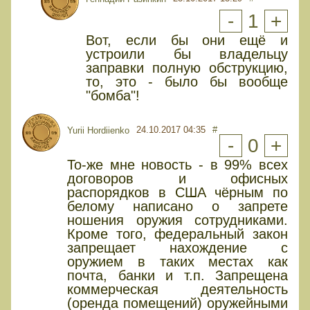
-
1
+
Вот, если бы они ещё и
устроили бы владельцу
заправки полную обструкцию,
то, это - было бы вообще
"бомба"!
24.10.2017 04:35
#
Yurii Hordiienko
-
0
+
То-же мне новость - в 99% всех
договоров и офисных
распорядков в США чёрным по
белому написано о запрете
ношения оружия сотрудниками.
Кроме того, федеральный закон
запрещает нахождение с
оружием в таких местах как
почта, банки и т.п. Запрещена
коммерческая деятельность
(оренда помещений) оружейными