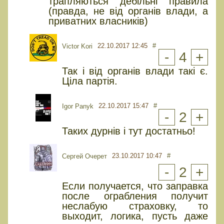
трапляються дебільні правила
(правда, не від органів влади, а
приватних власників)
22.10.2017 12:45
#
Viсtor Kori
-
4
+
Так і від органів влади такі є.
Ціла партія.
22.10.2017 15:47
#
Igor Panyk
-
2
+
Таких дурнів і тут достатньо!
23.10.2017 10:47
#
Сергей Очерет
-
2
+
Если получается, что заправка
после ограбления получит
неслабую страховку, то
выходит, логика, пусть даже