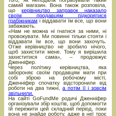
самий магазин. Вона також розповіла,
що
керівництво заправок наказало
своїм продавцям підкорятися
грабіжникам
і віддавати їм все, що вони
забажають.
«Нам не можна ні гнатися за ними, ні
провокувати. Ми повинні тільки стояти і
віддавати їм все, що вони захочуть.
Отже керівництво не зробило нічого,
щоб захистити мене. Тому я вирішила
захиститися сама», – продовжує
Дженніфер.
Через політику керівництва, яка
забороняє своїм продавцям мати при
собі зброю на робочому місті,
Дженніфер спочатку відсторонили від
роботи на два тижні,
а потім її і зовсім
звільнили.
На сайті GoFundMe родичі Дженніфер
організували збір коштів, щоб допомогти
їй пережити цей складний період, поки
вона не знайде роботу, адже в неї троє