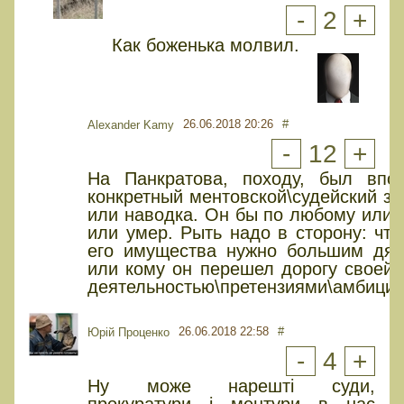
-
2
+
Как боженька молвил.
26.06.2018 20:26
#
Alexander Kamy
-
12
+
На Панкратова, походу, был впо
конкретный ментовской\судейский за
или наводка. Он бы по любому или 
или умер. Рыть надо в сторону: что
его имущества нужно большим дя
или кому он перешел дорогу своей 
деятельностью\претензиями\амбици
26.06.2018 22:58
#
Юрiй Проценко
-
4
+
Ну може нарешті суди,