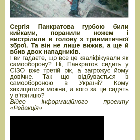
Сергія Панкратова гурбою били
кийками, поранили ножем і
вистрілили в голову з травматичної
зброї. Та він не лише вижив, а ще й
вбив двох нападників.
І ви гадаєте, що все це кваліфікували як
самооборону? Ні, Панкратов сидить у
СІЗО вже третій рік, а загрожує йому
довічне. Так що відбувається із
самообороною в Україні? Кому
захищатися можна, а кого за це садять
у в’язницю?
Відео інформаційного проекту
«Редакція»