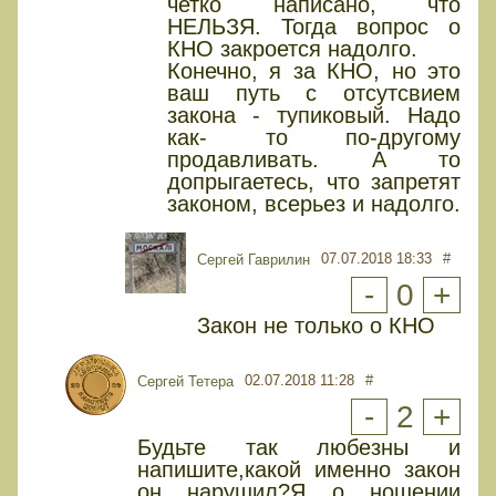
четко написано, что
НЕЛЬЗЯ. Тогда вопрос о
КНО закроется надолго.
Конечно, я за КНО, но это
ваш путь с отсутсвием
закона - тупиковый. Надо
как- то по-другому
продавливать. А то
допрыгаетесь, что запретят
законом, всерьез и надолго.
07.07.2018 18:33
#
Сергей Гаврилин
-
0
+
Закон не только о КНО
02.07.2018 11:28
#
Сергей Тетера
-
2
+
Будьте так любезны и
напишите,какой именно закон
он нарушил?Я о ношении