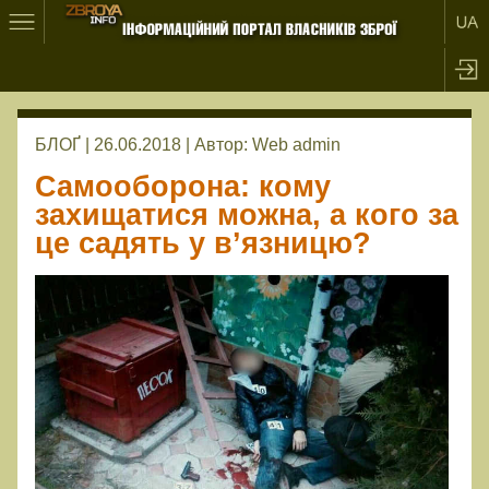
БЛОҐ | 26.06.2018 |
Автор:
Web admin
Самооборона: кому
захищатися можна, а кого за
це садять у в’язницю?