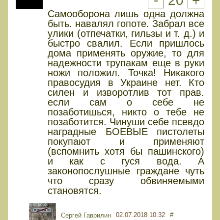
-
20
+
Самооборона лишь одна должна
быть. навалял гопоте. Забрал все
улики (отпечатки, гильзы и т. д.) и
быстро свалил. Если пришлось
дома применять оружие, то для
надежности трупакам еще в руки
ножи положил. Точка! Никакого
правосудия в Украине нет. Кто
силен и изворотлив тот прав.
если сам о себе не
позаботишься, никто о тебе не
позаботится. Чинуши себе псевдо
наградные БОЕВЫЕ пистолеты
покупают и применяют
(вспомнить хотя бы пашинского)
и как с гуся вода. А
законопослушные граждане чуть
что сразу обвиняемыми
становятся.
02.07.2018 10:32
#
Сергей Гаврилин