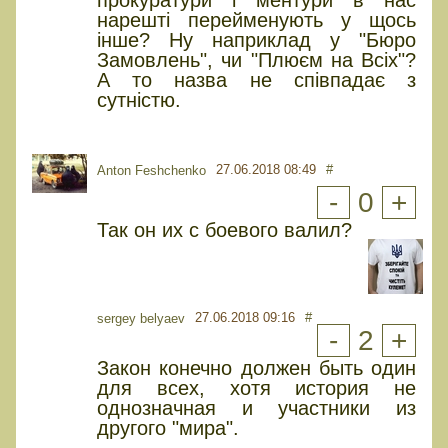
прокуратури і ментури в нас
нарешті перейменують у щось
інше? Ну наприклад у "Бюро
Замовлень", чи "Плюєм на Всіх"?
А то назва не співпадає з
сутністю.
27.06.2018 08:49
#
Anton Feshchenko
-
0
+
Так он их с боевого валил?
27.06.2018 09:16
#
sergey belyaev
-
2
+
Закон конечно должен быть один
для всех, хотя история не
однозначная и участники из
другого "мира".