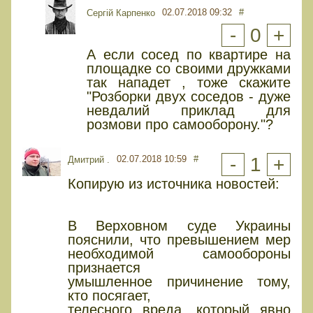
02.07.2018 09:32
#
Сергій Карпенко
-
0
+
А если сосед по квартире на
площадке со своими дружками
так нападет , тоже скажите
"Розборки двух соседов - дуже
невдалий приклад для
розмови про самооборону."?
02.07.2018 10:59
#
-
1
+
Дмитрий .
Копирую из источника новостей:
В Верховном суде Украины
пояснили, что превышением мер
необходимой самообороны
признается
умышленное причинение тому,
кто посягает,
телесного вреда, который явно