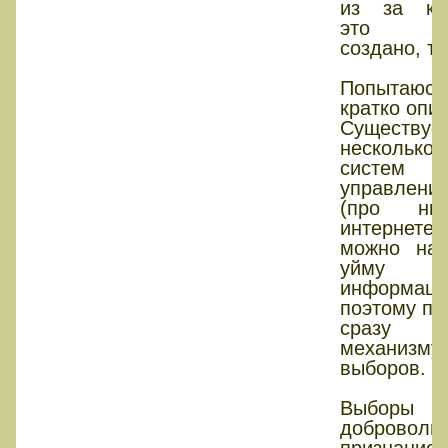
из за ко
это б
создано, то 
Попытаюсь
кратко опис
Существуе
несколько
систем
управления
(про н
интернете
можно нак
уйму
информаци
поэтому пе
сраз
механизму
выборов.
Выборы
доброволь
признание