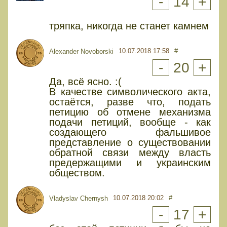
-
14
+
тряпка, никогда не станет камнем
10.07.2018 17:58
#
Alexander Novoborski
-
20
+
Да, всё ясно. :(
В качестве символического акта,
остаётся, разве что, подать
петицию об отмене механизма
подачи петиций, вообще - как
создающего фальшивое
представление о существовании
обратной связи между власть
предержащими и украинским
обществом.
10.07.2018 20:02
#
Vladyslav Chernysh
-
17
+