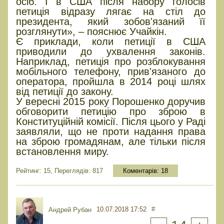
осіб. І в США після набору голосів
петиція відразу лягає на стіл до
президента, який зобов'язаний її
розглянути», – пояснює Учайкін.
Є приклади, коли петиції в США
приводили до ухвалення законів.
Наприклад, петиція про розблокування
мобільного телефону, прив'язаного до
оператора, пройшла в 2014 році шлях
від петиції до закону.
У вересні 2015 року Порошенко доручив
обговорити петицію про зброю в
Конституційній комісії. Після цього у Раді
заявляли, що не проти надання права
на зброю громадянам, але тільки після
встановлення миру.
Рейтинг: 15, Переглядів: 817
Коментарів:
18
10.07.2018 17:52
#
Андрей Рубан