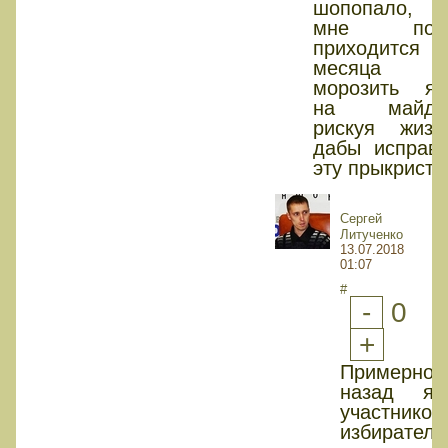
шопопало, 
мне пот
приходится
месяца
морозить яй
на майда
рискуя жизн
дабы исправи
эту прыкристь
Сергей
Литученко
13.07.2018
01:07
#
-
0
+
Примерно 2
назад я
участником
избиратель