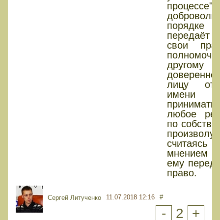
процессе
доброволь
порядке
передаёт
свои пра
полномочи
другому
доверенно
лицу от
имени
принимать
любое ре
по собстве
произвол
считая
мнением те
ему переда
право.
11.07.2018 12:16
#
Сергей Литученко
-
2
+