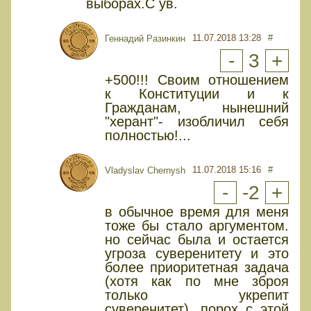
выборах.С ув.
11.07.2018 13:28
#
Геннадий Разинкин
-
3
+
+500!!! Своим отношением
к Конституции и к
Гражданам, нынешний
"херант"- изобличил себя
полностью!...
11.07.2018 15:16
#
Vladyslav Chernysh
-
-2
+
в обычное время для меня
тоже бы стало аргументом.
но сейчас была и остается
угроза суверенитету и это
более приоритетная задача
(хотя как по мне зброя
только укрепит
суверенитет). порох с этой