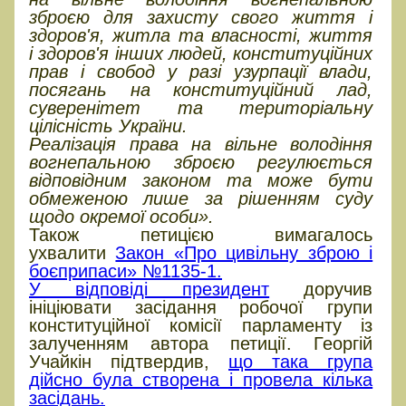
зброєю для захисту свого життя і
здоров'я, житла та власності, життя
і здоров'я інших людей, конституційних
прав і свобод у разі узурпації влади,
посягань на конституційний лад,
суверенітет та територіальну
цілісність України.
Реалізація права на вільне володіння
вогнепальною зброєю регулюється
відповідним законом та може бути
обмеженою лише за рішенням суду
щодо окремої особи».
Також петицією вимагалось
ухвалити
Закон «Про цивільну зброю і
боєприпаси» №1135-1.
У відповіді президент
доручив
ініціювати засідання робочої групи
конституційної комісії парламенту із
залученням автора петиції. Георгій
Учайкін підтвердив,
що така група
дійсно була створена і провела кілька
засідань.