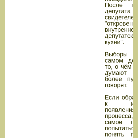
После по
депутата 
свидетеле
"откровени
внутренней
депутатско
кухни".
Выборы
самом де
то, о чём 
думают и
более пуб
говорят.
Если обрат
к исто
появления 
процесс
самое гл
попытаться
понять пр