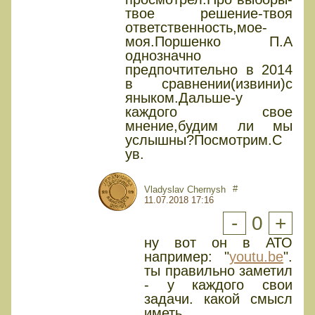
твое решение-твоя
ответственность,мое-
моя.Поршенко П.А
однозначно
предпочтительно в 2014
в сравнении(извини)с
яныком.Дальше-у
каждого свое
мнение,будим ли мы
услышны?Посмотрим.С
ув.
#
Vladyslav Chernysh
11.07.2018 17:16
-
0
+
ну вот он в АТО
например: "
youtu.be
".
ты правильно заметил
- у каждого свои
задачи. какой смысл
иметь