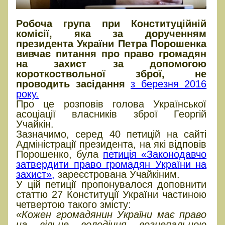
Робоча група при Конституційній
комісії, яка за дорученням
президента України Петра Порошенка
вивчає питання про право громадян
на захист за допомогою
короткоствольної зброї, не
проводить засідання
з березня 2016
року.
Про це розповів голова Української
асоціації власників зброї Георгій
Учайкін.
Зазначимо, серед 40 петицій на сайті
Адміністрації президента, на які відповів
Порошенко, була
петиція «Законодавчо
затвердити право громадян України на
захист»,
зареєстрована Учайкіним.
У цій петиції пропонувалося доповнити
статтю 27 Конституції України частиною
четвертою такого змісту:
«Кожен громадянин України має право
на вільне володіння вогнепальною