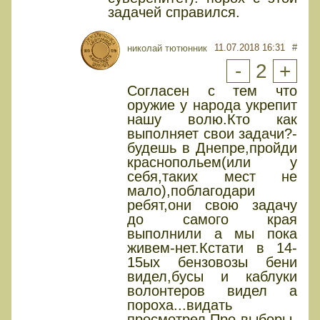
задачей справился.
11.07.2018 16:31
#
николай тютюнник
-
2
+
Согласен с тем что
оружие у народа укрепит
нашу волю.Кто как
выполняет свои задачи?-
будешь в Днепре,пройди
краснопольем(или у
себя,таких мест не
мало),поблагодари
ребят,они свою задачу
до самого края
выполнили а мы пока
живем-нет.Кстати в 14-
15ых бензовозы бени
видел,бусы и каблуки
волонтеров видел а
пороха...видать
просмотрел.Про выборы-