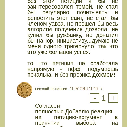
без этой петиции я бы не
заинтересовался темой, не стал
бы регулярно почитывать и
репостить этот сайт, не стал бы
членом уавза, не прошел бы весь
алгоритм получения дозвола, не
купил бы ружбайку, не донатил
бы на юр. инициативу...думаю не
меня одного тригернуло. так что
это уже большой успех.
то что петиция не сработала
напрямую - пфф, подумаешь
печалька. и без презика дожмем!
11.07.2018 11:46
#
николай тютюнник
-
1
+
Согласен
полностью.Добавлю,реакция
на петицию-аргумент в
принятии выбора на