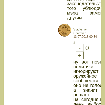
законодательств
того ублюдочн
мэра замени
другим ...
Vladyslav
Chernysh
13.07.2018 00:34
#
-
0
+
ну вот поэто
политики
игнорируют
оружейное
сообщество
оно не голосу
а значит 
решает.
на сегодняшн
день выборы