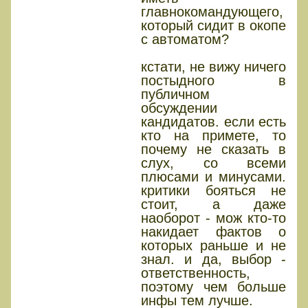
главнокомандующего,
который сидит в окопе
с автоматом?
кстати, не вижу ничего
постыдного в
публичном
обсуждении
кандидатов. если есть
кто на примете, то
почему не сказать в
слух, со всеми
плюсами и минусами.
критики бояться не
стоит, а даже
наоборот - мож кто-то
накидает фактов о
которых раньше и не
знал. и да, выбор -
ответственность,
поэтому чем больше
инфы тем лучше.