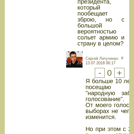
президента,
который
пообещает
зброю, но с
большой
вероятностью
сольет армию и
страну в целом?
#
Сергей Литученко
13.07.2018 00:17
-
0
+
Я больше 10 лет
посещаю
"народную заба
голосование".
От моего голоса
выборах не чего
изменится.
Но при этом с 2