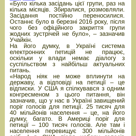
«Було кілька засідань цієї групи, раз на
кілька місяців. Збиралися, розмовляли.
Засідання постійно переносилися.
Останнє було в березні 2016 року, після
чого без офіційного закриття групи
жодних зустрічей не було», – зазначив
Учайкін.
На його думку, в Україні система
електронних петицій не працює,
оскільки у влади немає діалогу з
суспільством з найбільш актуальних
питань.
«Народ ніяк не може вплинути на
державу, а відповіді на петиції – це
відписки. У США я спілкувався з одним
конгресменом з цього питання, він
зазначив, що у нас в Україні завищений
поріг голосів для петиції. 25 тисяч для
40 мільйонів населення – це, на його
думку, багато. В Америці поріг для
петиції – 100 тисяч голосів. Але там і
населення перевищує 300 мільйонів