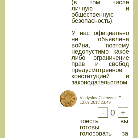
(в том числе
личную и
общественную
безопасность).
У нас официально
не объявлена
война, поэтому
недопустимо какое
либо ограничение
прав и свобод
предусмотренное
конституцией и
законодательством.
#
Vladyslav Chernysh
12.07.2018 23:49
-
0
+
тоесть вы
готовы
голосовать за