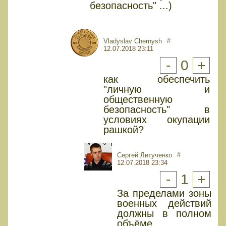
безопасность" ...)
#
Vladyslav Chernysh
12.07.2018 23:11
-
0
+
как обеспечить
"личную и
общественную
безопасность" в
условиях окупации
рашкой?
#
Сергей Литученко
12.07.2018 23:34
-
1
+
За пределами зоны
военных действий
должны в полном
объёме