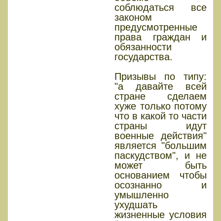
соблюдаться все
законом
предусмотренные
права граждан и
обязанности
государства.
Призывы по типу:
"а давайте всей
стране сделаем
хуже только потому
что в какой то части
страны идут
военные действия"
является "большим
паскудством", и не
может быть
основанием чтобы
осознанно и
умышленно
ухудшать
жизненные условия