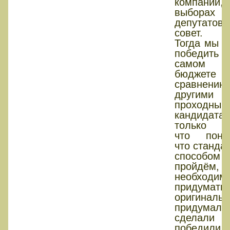
компании
выборах
депутатов 
совет.
Тогда мы с
победить
самом ни
бюджет
сравнен
другими
проходным
кандидатам
только п
что пони
что станда
способо
пройдём,
необходим
придумать
оригинальн
придумали
сделали
победили.