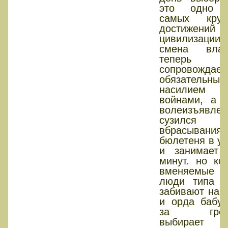
это одно 
самых крут
достижений
цивилизации.
смена влас
теперь 
сопровождает
обязательным
насилием
войнами, а а
волеизъявлен
сузился 
вбрасывания
бюлетеня в у
и занимает 
минут. но ко
вменяемые
люди типа в
забивают на 
и орда бабул
за греч
выбирает