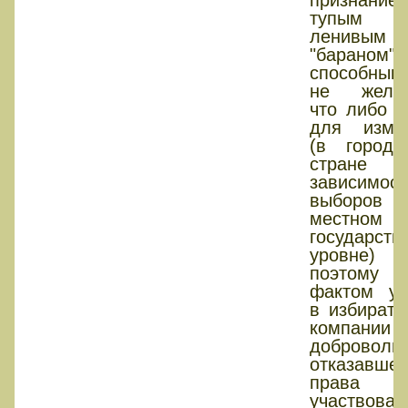
тупым 
ленивым
"бараном
способны
не жела
что либо д
для изме
(в город
стран
зависимос
выборо
местном
государств
уровне
поэтому 
фактом уч
в избирате
компании
доброволь
отказавшем
права
участвова