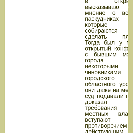
в открыт
высказываю с
мнение о вся
паскудниках
которые м
собираются
сделать плох
Тогда был у м
открытый конфл
с бывшим мэр
города
некоторыми
чиновниками
городского
областного уров
они даже на мен
суд подавали гд
доказал ч
требования
местных влас
вступают
противоречие
действующим