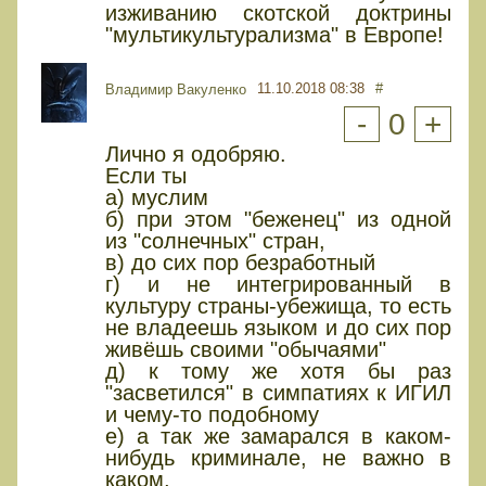
изживанию скотской доктрины
"мультикультурализма" в Европе!
11.10.2018 08:38
#
Владимир Вакуленко
-
0
+
Лично я одобряю.
Если ты
а) муслим
б) при этом "беженец" из одной
из "солнечных" стран,
в) до сих пор безработный
г) и не интегрированный в
культуру страны-убежища, то есть
не владеешь языком и до сих пор
живёшь своими "обычаями"
д) к тому же хотя бы раз
"засветился" в симпатиях к ИГИЛ
и чему-то подобному
е) а так же замарался в каком-
нибудь криминале, не важно в
каком,