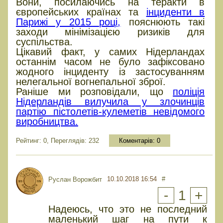
Вони, посилаючись на теракти в
європейських країнах та
інциденти в
Парижі у 2015 році,
пояснюють такі
заходи мінімізацією ризиків для
суспільства.
Цікавий факт, у самих Нідерландах
останнім часом не було зафіксовано
жодного інциденту із застосуванням
нелегальної вогнепальної зброї.
Раніше ми розповідали, що
поліція
Нідерландів вилучила у злочинців
партію пістолетів-кулеметів невідомого
виробництва.
Рейтинг: 0, Переглядів: 232
Коментарів:
0
10.10.2018 16:54
#
Руслан Ворожбит
-
1
+
Надеюсь, что это не последний
маленький шаг на пути к