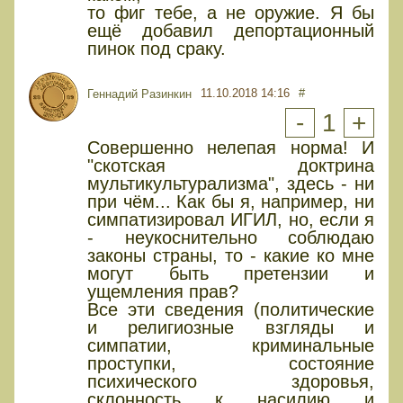
то фиг тебе, а не оружие. Я бы
ещё добавил депортационный
пинок под сраку.
11.10.2018 14:16
#
Геннадий Разинкин
-
1
+
Совершенно нелепая норма! И
"скотская доктрина
мультикультурализма", здесь - ни
при чём... Как бы я, например, ни
симпатизировал ИГИЛ, но, если я
- неукоснительно соблюдаю
законы страны, то - какие ко мне
могут быть претензии и
ущемления прав?
Все эти сведения (политические
и религиозные взгляды и
симпатии, криминальные
проступки, состояние
психического здоровья,
склонность к насилию и