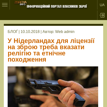
БЛОҐ | 10.10.2018 |
Автор:
Web admin
У Нідерландах для ліцензії
на зброю треба вказати
релігію та етнічне
походження