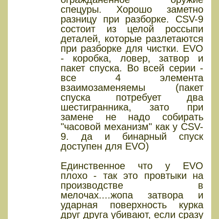
спецуры. Хорошо заметно
разницу при разборке. CSV-9
состоит из целой россыпи
деталей, которые разлетаются
при разборке для чистки. EVO
- коробка, ловер, затвор и
пакет спуска. Во всей серии -
все 4 элемента
взаимозаменяемы (пакет
спуска потребует два
шестигранника, зато при
замене не надо собирать
"часовой механизм" как у CSV-
9. да и бинарный спуск
доступен для EVO)
Единственное что у EVO
плохо - так это провтыки на
производстве в
мелочах....жопа затвора и
ударная поверхность курка
друг друга убивают, если сразу