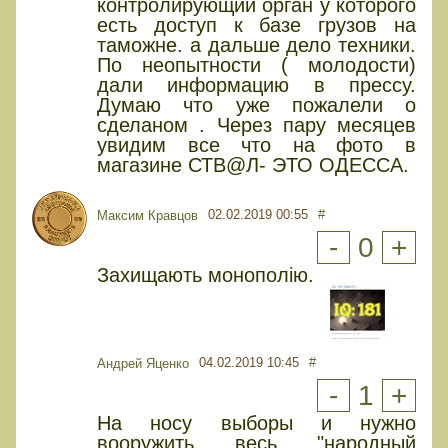
контролирующий орган у которого
есть доступ к базе грузов на
таможне. а дальше дело техники.
По неопытности ( молодости)
дали информацию в прессу.
Думаю что уже пожалели о
сделаном . Через пару месяцев
увидим все что на фото в
магазине СТВ@Л- ЭТО ОДЕССА.
02.02.2019 00:55
#
Максим Кравцов
-
0
+
Захищають монополію.
04.02.2019 10:45
#
Андрей Яценко
-
1
+
На носу выборы и нужно
вооружить весь "народный