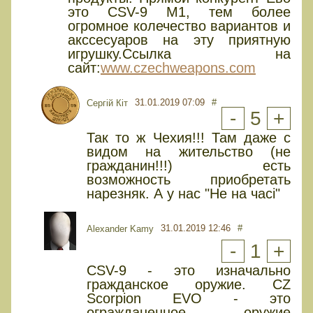
это CSV-9 M1, тем более
огромное колечество вариантов и
акссесуаров на эту приятную
игрушку.Ссылка на
сайт:
www.czechweapons.com
31.01.2019 07:09
#
Сергій Кіт
-
5
+
Так то ж Чехия!!! Там даже с
видом на жительство (не
гражданин!!!) есть
возможность приобретать
нарезняк. А у нас "Не на часі"
31.01.2019 12:46
#
Alexander Kamy
-
1
+
CSV-9 - это изначально
гражданское оружие. CZ
Scorpion EVO - это
огражданенное оружие