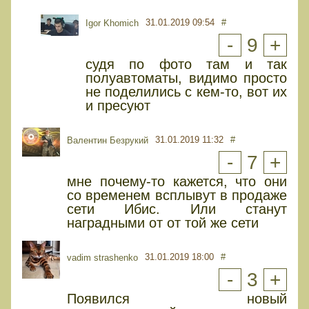
31.01.2019 09:54
#
Igor Khomich
-
9
+
судя по фото там и так
полуавтоматы, видимо просто
не поделились с кем-то, вот их
и пресуют
31.01.2019 11:32
#
Валентин Безрукий
-
7
+
мне почему-то кажется, что они
со временем всплывут в продаже
сети Ибис. Или станут
наградными от от той же сети
31.01.2019 18:00
#
vadim strashenko
-
3
+
Появился новый