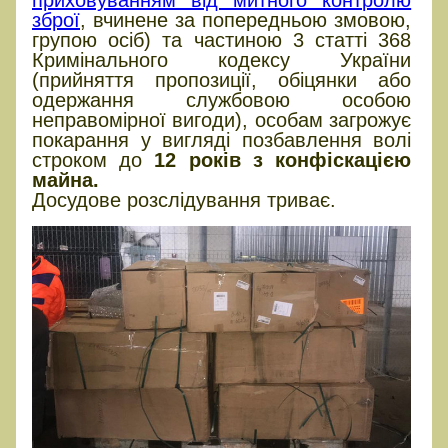
приховуванням від митного контролю
зброї
, вчинене за попередньою змовою,
групою осіб) та частиною 3 статті 368
Кримінального кодексу України
(прийняття пропозиції, обіцянки або
одержання службовою особою
неправомірної вигоди), особам загрожує
покарання у вигляді позбавлення волі
строком до
12 років з конфіскацією
майна.
Досудове розслідування триває.