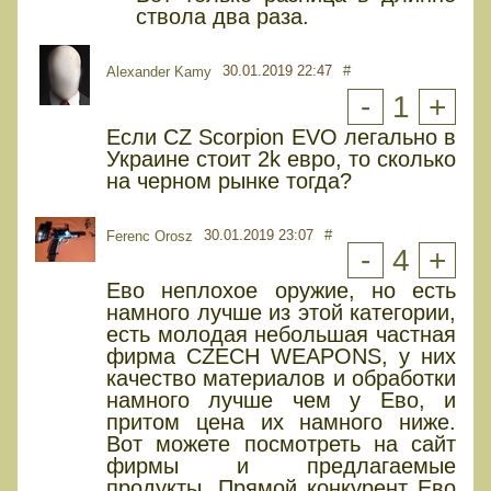
ствола два раза.
30.01.2019 22:47
#
Alexander Kamy
-
1
+
Если CZ Scorpion EVO легально в
Украине стоит 2k евро, то сколько
на черном рынке тогда?
30.01.2019 23:07
#
Ferenc Orosz
-
4
+
Ево неплохое оружие, но есть
намного лучше из этой категории,
есть молодая небольшая частная
фирма CZECH WEAPONS, у них
качество материалов и обработки
намного лучше чем у Ево, и
притом цена их намного ниже.
Вот можете посмотреть на сайт
фирмы и предлагаемые
продукты. Прямой конкурент Ево