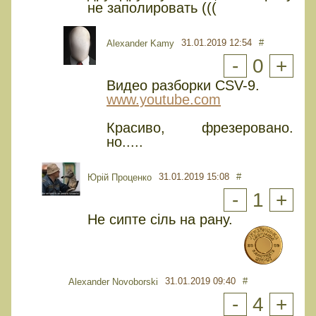
не заполировать (((
31.01.2019 12:54
#
Alexander Kamy
-
0
+
Видео разборки CSV-9.
www.youtube.com
Красиво, фрезеровано.
но.....
31.01.2019 15:08
#
Юрiй Проценко
-
1
+
Не сипте сіль на рану.
31.01.2019 09:40
#
Alexander Novoborski
-
4
+