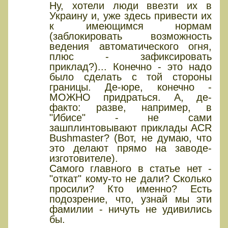
Ну, хотели люди ввезти их в
Украину и, уже здесь привести их
к имеющимся нормам
(заблокировать возможность
ведения автоматического огня,
плюс - зафиксировать
приклад?)... Конечно - это надо
было сделать с той стороны
границы. Де-юре, конечно -
МОЖНО придраться. А, де-
факто: разве, например, в
"Ибисе" - не сами
зашплинтовывают приклады ACR
Bushmaster? (Вот, не думаю, что
это делают прямо на заводе-
изготовителе).
Самого главного в статье нет -
"откат" кому-то не дали? Сколько
просили? Кто именно? Есть
подозрение, что, узнай мы эти
фамилии - ничуть не удивились
бы.