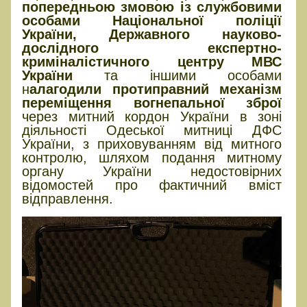
попередньою змовою
із службовими
особами Національної поліції
України, Державного науково-
дослідного експертно-
криміналістичного центру МВС
України
та іншими особами
н
алагодили протиправний механізм
переміщення вогнепальної зброї
через митний кордон України в зоні
діяльності Одеської митниці ДФС
України, з приховуванням від митного
контролю, шляхом подання митному
органу України недостовірних
відомостей про фактичний вміст
відправлення.