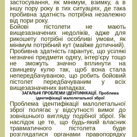
застосування, як мінімум, взимку, а в
іншу пору року в тих ситуаціях, де така
пробивна здатність потрібна незалежно
від пори року.
Бойові пістолети не мають
вищезазначених недоліків, адже для
рикошету потрібні особливі умови, як
мінімум потрібний кут (майже дотичний).
Пробивна здатність гарантує, що усілякі
незначні предмети одягу, інтер'єру тощо
не зможуть значно вплинути на
свинцеву кулю так, щоб вона стала
непередбачуваною, що робить бойовий
пістолет передбачуваним у всіх
вищезазначених випадках.
ЗАГАЛЬНІ ПРОБЛЕМИ ІДЕНТИФІКАЦІЇ. Проблема
ідентифікації малолетальної зброї
Проблема ідентифікації малолетальної
зброї полягає у відсутності вимог до
зовнішнього вигляду подібної зброї. Як
наслідок це те, що будь-який власник
травматичного пістолета буде
розглядатися органами правопорядку