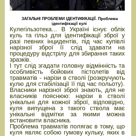
ЗАГАЛЬНІ ПРОБЛЕМИ ІДЕНТИФІКАЦІЇ. Проблема
ідентифікації кулі
Кулегільзотека... В Україні існує облік
куль та гільз для ідентифікації зброї у
разі певних інцидентів, під час купівлі
нарізної зброї її слід здавати на
процедуру відстрілу для збирання таких
зразків.
І тут слід згадати головну відмінність та
особливість бойових пістолетів від
травматів - нарізи в стволі (розкручують
кулю для стабілізації її під час польоту).
Власники нарізної зброї знають, для не
власників пояснюю: нарізи в стволі
унікальні для кожної зброї, відповідно,
куля випущена з такого ствола має
унікальні відмітки за якими можна
встановити власника.
Проблема травматів полягає в тому, що
куля являє собою гумову кульку, яких в