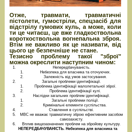
Отже, травмати, травматичні
пістолети, гумостріли, спецзасіб для
відстрілу гумових куль, а може, коли
ти це читаєш, це вже гладкоствольна
короткоствольна вогнепальна зброя.
Втім не важливо як це називати, від
цього це безпечніше не стане.
Тезисно проблему такої "зброї"
можна окреслити наступним чином:
Непередбачуваність.
Небезпека для власника та оточуючих.
Залежність від умов застосування.
Загальні проблеми ідентифікації.
Проблема ідентифікації малолетальної зброї.
Проблема ідентифікації кулі.
Наслідки загальних проблем ідентифікації.
Загальні проблеми поліції.
Кримінальні елементи суспільства.
Ставлення в суспільстві.
МВС не вважає травматичну зброю ефективним засобом
самозахисту.
Вплив вищезазначених проблем на збройову культуру.
НЕПЕРЕДБАЧУВАНІСТЬ. Небезпека для власника та