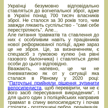
Українці безумовно відповідально
ставляться до вогнепальної зброї, адже
в Україні понад 700 тисяч власників
зброї. Не сталося за 30 років того, чим
завжди лякають суспільство - "самі себе
перестріляють". Але...
Але питання травматів та ставлення до
них є особливим навіть у працівників
нової реформованої поліції, адже зараз
це не зброя. Це, за визначенням, є
спецзасіб з гумовою кулею (на рівні
газового балончика) і ставляться деякі
особи до цього відповідно.
Вважають, напевно, це чи не
пневматикою як от у ситуації яка
сталася в Рівному у 2020 році:
"
Патрульні прийняли рішення зупинити
велосипедиста
, щоб перевірити, чи не є
його засіб пересування викраденим". І
для цього один з поліцейських направив
травмат в спину велосипедисту і почав
стріляти - розтрощені ребра, реанімація,