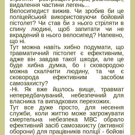
видалення частини легень...
Велосипедист вижив. Чи зробив би це
поліцейський використовуючи бойовий
пістолет? Чи став би з нього стріляти в
спину людині, щоб запитати чи не
вкрадений в нього велосипед? Напевно,
що ні.
Тут можна навіть хибно подумати, що
травматичний пістолет є ефективним,
адже він завдав такої шкоди, але це
буде хибна думка, бо і сковородою
можна скалічити людину, та чи є
сковорода ефективним засобом
самозахисту?
-Ні. Як вже йшлось вище, травмат
непередбачуваний, небезпечний для
власника та випадкових перехожих.
Тут все дуже просто, для несення
служби, коли життю може загрожувати
смертельна небезпека МВС обрало
ефективний засіб самозахисту (активної
оборони) для працівників поліції - бойові