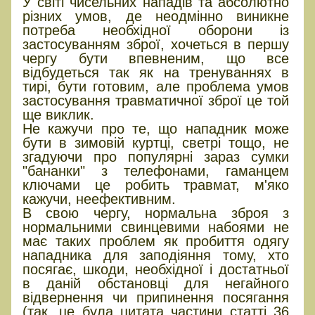
У світі чисельних нападів та абсолютно
різних умов, де неодмінно виникне
потреба необхідної оборони із
застосуванням зброї, хочеться в першу
чергу бути впевненим, що все
відбудеться так як на тренуваннях в
тирі, бути готовим, але проблема умов
застосування травматичної зброї це той
ще виклик.
Не кажучи про те, що нападник може
бути в зимовій куртці, светрі тощо, не
згадуючи про популярні зараз сумки
"бананки" з телефонами, гаманцем
ключами це робить травмат, м'яко
кажучи, неефективним.
В свою чергу, нормальна зброя з
нормальними свинцевими набоями не
має таких проблем як пробиття одягу
нападника для заподіяння тому, хто
посягає, шкоди, необхідної і достатньої
в даній обстановці для негайного
відвернення чи припинення посягання
(так, це була цитата частини статті 36