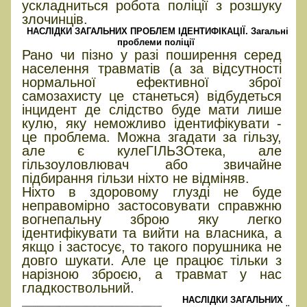
ускладниться робота поліції з розшуку
злочинців.
НАСЛІДКИ ЗАГАЛЬНИХ ПРОБЛЕМ ІДЕНТИФІКАЦІЇ. Загальні
проблеми поліції
Рано чи пізно у разі поширення серед
населення травматів (а за відсутності
нормальної ефективної зброї
самозахисту це станеться) відбудеться
інцидент де слідство буде мати лише
кулю, яку неможливо ідентифікувати -
це проблема. Можна згадати за гільзу,
але є кулеГІЛЬЗОтека, але
гільзоуловлювач або звичайне
підбирання гільзи ніхто не відміняв.
Ніхто в здоровому глузді не буде
неправомірно застосовувати справжню
вогнепальну зброю яку легко
ідентифікувати та вийти на власника, а
якщо і застосує, то такого порушника не
довго шукати. Але це працює тільки з
нарізною зброєю, а травмат у нас
гладкоствольний.
НАСЛІДКИ ЗАГАЛЬНИХ