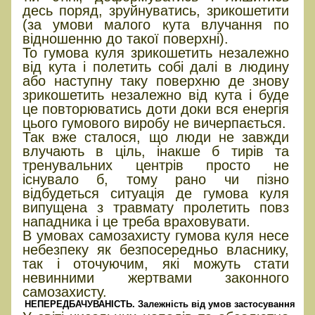
десь поряд, зруйнуватись, зрикошетити
(за умови малого кута влучання по
відношенню до такої поверхні).
То гумова куля зрикошетить незалежно
від кута і полетить собі далі в людину
або наступну таку поверхню де знову
зрикошетить незалежно від кута і буде
це повторюватись доти доки вся енергія
цього гумового виробу не вичерпається.
Так вже сталося, що люди не завжди
влучають в ціль, інакше б тирів та
тренувальних центрів просто не
існувало б, тому рано чи пізно
відбудеться ситуація де гумова куля
випущена з травмату пролетить повз
нападника і це треба враховувати.
В умовах самозахисту гумова куля несе
небезпеку як безпосередньо власнику,
так і оточуючим, які можуть стати
невинними жертвами законного
самозахисту.
НЕПЕРЕДБАЧУВАНІСТЬ. Залежність від умов застосування