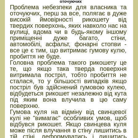
оточуючих
Проблема небезпеки для власника та
оточуючих, перш за все, полягає в дуже
високій ймовірності рикошету від
твердих поверхонь, яких навколо нас на
вулиці, вдома чи в будь-якому іншому
приміщенні дуже багато, стіни,
автомобілі, асфальт, фонарні стопви -
все це є тим, що витримає гумову кулю,
пробиття не буде.
Головна проблема такого рикошету це
те, що якщо така тверда поверхня
витримала постріл, тобто пробиття не
сталася, то у більшості випадків якщо
постріл був здійснений гумовою кулею,
відбудеться рикошет незалежно від кута
під яким вона влучила в цю саму
поверхню.
Гумова куля на відміну від свинцевої
кулі не "вимагає" особливих умов, щоб
відбувся рикошет. Якщо свинцева куля
може після влучання в стіну лишитись в
тій стіні, деформуватись і лишитись