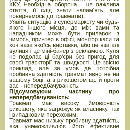
ККУ Необхідна оборона - це важлива
стаття, її слід знати напам'ять, але
повернемось до травматів).
Уявіть ситуацію з супермаркету чи будь-
якого іншого місця, де між вами та
нападником може бути прилавок з
чимось, принтер в офісі, монітор каси та
хоч ваза якоїсь виставки, або це взагалі
вулиця і це міні-банер з рекламою. Куля
не подолає ці бар'єри без пригод для
своєї траєкторії та швидкості. Це звісно
приклад, але за умов де потрібна
пробивна здатність травмат явно не на
вашому боці, а з рикошетом ще й проти
вас - непередбачуваність.
Підсумовуючи частину про
непередбачуваність:
Травмат має високу ймовірність
рикошету, яка загрожує як власнику, так
і випадковим перехожим.
Травмат має низьку пробивну здатність,
яка унеможливлює його ефективне