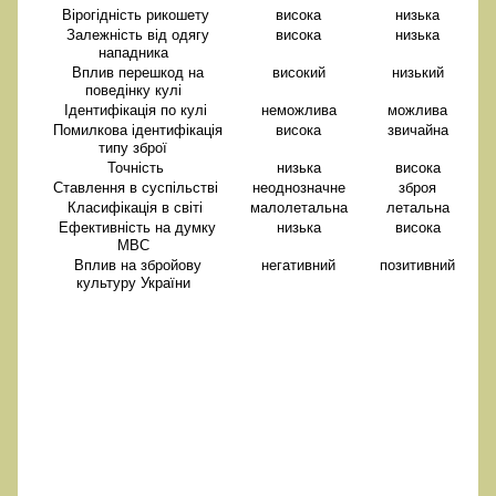
Вірогідність рикошету
висока
низька
Залежність від одягу
висока
низька
нападника
Вплив перешкод на
високий
низький
поведінку кулі
Ідентифікація по кулі
неможлива
можлива
Помилкова ідентифікація
висока
звичайна
типу зброї
Точність
низька
висока
Ставлення в суспільстві
неоднозначне
зброя
Класифікація в світі
малолетальна
летальна
Ефективність на думку
низька
висока
МВС
Вплив на збройову
негативний
позитивний
культуру України
Зброя повинна бути
ефективною, передбачуваною
та безпечною для власника та
його оточення, а травматична
зброя цим критеріям не
відповідає.