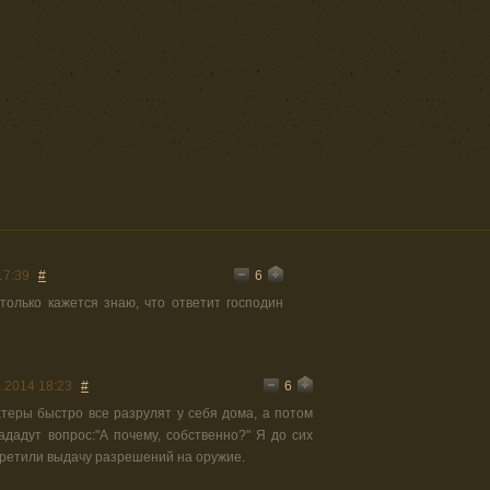
6
17:39
#
 только кажется знаю, что ответит господин
6
.2014 18:23
#
хтеры быстро все разрулят у себя дома, а потом
ададут вопрос:"А почему, собственно?" Я до сих
претили выдачу разрешений на оружие.