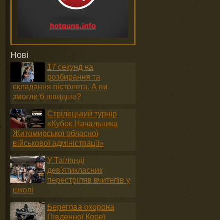
Нові
17 секунд на
розбирання та
складання пістолета. А ви
змогли б швидше?
Стрілецький турнір
«Кубок Начальника
Житомирської обласної
військової адміністрації»
У Таїланді
дев'ятикласник
перестріляв вчителів у
школі
Берегова охорона
Південної Кореї