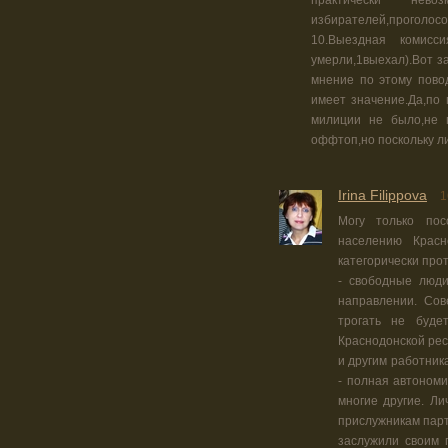
практически нев
избирателей,проголос
10.Выездная комисс
умерли,1выехал).Вот з
мнение по этому пово
имеет значение.Да,по 
милиции не было,не 
оффтоп,но поскольку ли
Irina Filippova
1
Могу только пос
населению Красн
категорически прот
- свободные люди
направлении. Сов
трогать не буде
Краснодонской рес
и другим работник
- полная автономи
многие другие. Ли
прислужникам парти
заслужили своим 