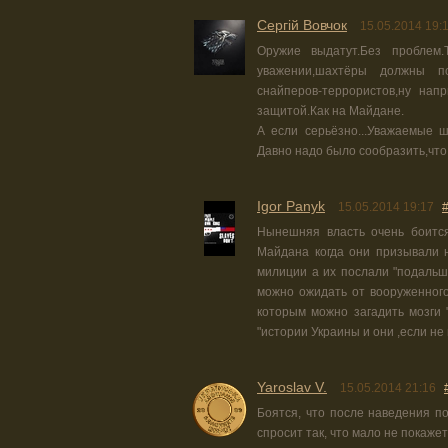
Сергій Вовчок
15.05.2014 19:
Оружие выдатут.Без проблем.
уважении,шахтёры должны п
снайперов-террористов,ну нап
защитой.Как на Майдане.
А если серьёзно...Уважаемые 
Давно надо было сообразить,что 
Igor Panyk
15.05.2014 19:17
Нынешняя власть очень боится
Майдана когда они призывали 
милиции а их послали "подальш
можно ожидать от вооруженног
которым можно загадить мозги "
"истории Украины и они ,если не
Yaroslav V.
15.05.2014 21:16
Боятся, что после наведения по
спросит так, что мало не покажетс