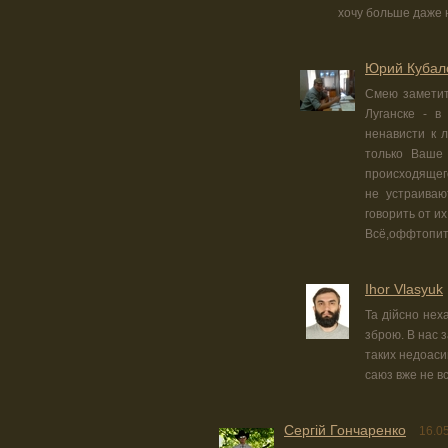
хочу больше даже 
Юрий Кубал
Смею заметит
Луганске - в
ненависти к 
только Ваше
происходящего
не устраиваю
говорить от и
Всё,оффтопить
Ihor Vlasyuk
Та дійсно нех
зброю. В нас 
таких недоаси
саюз вже не в
Сергій Гончаренко
16.0