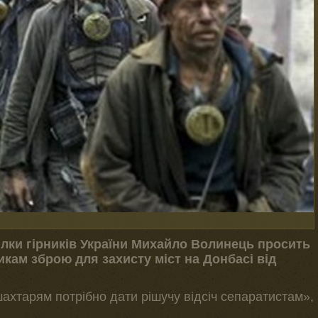
лки гірників України Михайло Волинець просить
икам зброю для захисту міст на Донбасі від
ахтарям потрібно дати рішучу відсіч сепаратистам»,