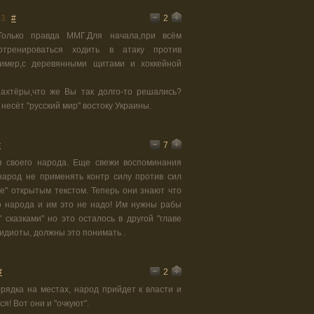
2
13
#
Только правда ММГ.Для начала,при всём
отренироваться ходить в атаку против
ример,с деревянными щитами и хоккейной
шахтёры,что же Вы так долго-то решались?
несёт "русский мир" востоку Украины.
7
#
 своего народа. Еще свежи воспоминания
народ не применять контр силу против сил
е" открытым текстом. Теперь они знают что
о народа и им это не надо! Им нужны рабы
 сказками" но это осталось в другой "главе
 идиоты, должны это понимать .
2
#
рядка на местах, народ прийдет к власти и
я! Вот они и "очкуют".