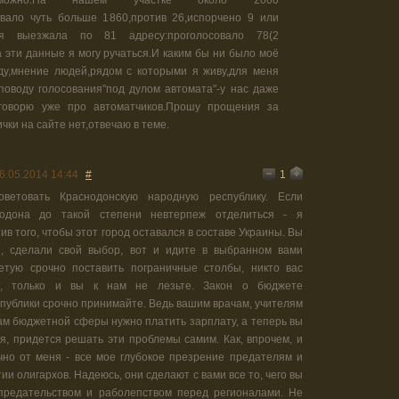
озможно.На нашем участке около 2000
овало чуть больше 1860,против 26,испорчено 9 или
ия выезжала по 81 адресу:проголосовало 78(2
а эти данные я могу ручаться.И каким бы ни было моё
ду,мнение людей,рядом с которыми я живу,для меня
поводу голосования"под дулом автомата"-у нас даже
говорю уже про автоматчиков.Прошу прощения за
чки на сайте нет,отвечаю в теме.
1
6.05.2014 14:44
#
оветовать Краснодонскую народную республику. Если
одона до такой степени невтерпеж отделиться - я
ив того, чтобы этот город оставался в составе Украины. Вы
, сделали свой выбор, вот и идите в выбранном вами
етую срочно поставить пограничные столбы, никто вас
т, только и вы к нам не лезьте. Закон о бюджете
публики срочно принимайте. Ведь вашим врачам, учителям
ам бюджетной сферы нужно платить зарплату, а теперь вы
я, придется решать эти проблемы самим. Как, впрочем, и
чно от меня - все мое глубокое презрение предателям и
и олигархов. Надеюсь, они сделают с вами все то, чего вы
предательством и раболепством перед регионалами. Не