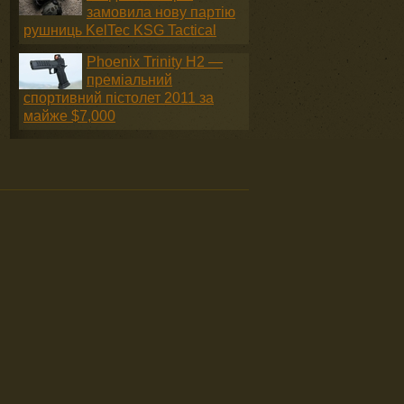
замовила нову партію
рушниць KelTec KSG Tactical
Phoenix Trinity H2 —
преміальний
спортивний пістолет 2011 за
майже $7,000