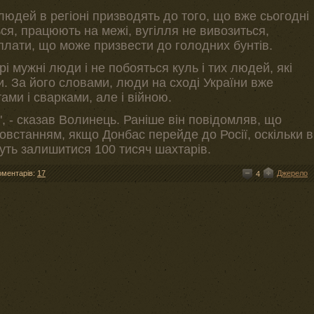
 людей в регіоні призводять до того, що вже сьогодні
ся, працюють на межі, вугілля не вивозиться,
плати, що може призвести до голодних бунтів.
 мужні люди і не побояться куль і тих людей, які
. За його словами, люди на сході України вже
ами і сварками, але і війною.
", - сказав Волинець. Раніше він повідомляв, що
повстанням, якщо Донбас перейде до Росії, оскільки в
уть залишитися 100 тисяч шахтарів.
оментарів:
17
Джерело
4