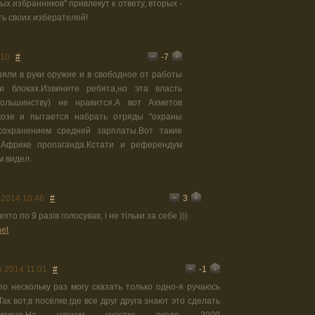
ых избранников" привлекут к ответу, вторых -
ть своих изберателей!
-7
:10
#
зяли в руки оружие и в свободное от работы
 блоках.Извините ребята,но эта власть
ольшинству) не нравится.А вот Ахметов
козе и пытается набрать отряды "охраны
сохранением средней зарплаты.Вот такие
 Африке пропаганда.Кстати и референдум
м видел.
3
.2014 10:46
#
хто по 9 разів голосував, і не тільки за себе )))
net
-1
5.2014 11:01
#
по нескольку раз могу сказать только одно-я ручаюсь
Так вот,в посёлке,где все друг друга знают это сделать