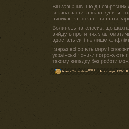
Він зазначив, що дії озброєних
значна частина шахт зупиняють
виникає загроза невиплати зар
Волинець наголосив, що шахтарі
вийдуть проти них з автоматами
вдосталь ситі не лише конфлікт
"Зараз всі хочуть миру і спокою
українські гірники погрожують 
такому випадку без роботи мож
11498,2
Автор:
Web admin
Переглядів: 1337
,
К