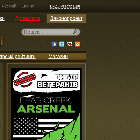
Русский
English
Вхід / Реєстрація
ки
Допомогти
Законопроект
ярські рейтинги
Магазин
и