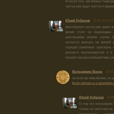
И после того, как первых "народн
третьи уже будут боятся и уважа
Юрий Кубалов
15.05.2014 23
Шахтёры(кто хотел),уже давно в
время стоят на баррикадах и
шахтёрам(во всяком случае б
пытается выехать на кривой 
порядка",привлекая шахтёров 
реалии.А пропаганда-она и в
прошёл при высочайшей явке,са
Володимир Ворок
16.05
ну ясно що явка велика, он де
fbcdn-sphotos-a-a.akamaihd.
Юрий Кубалов
16.0
О том что голосовали 
только за свой участок.