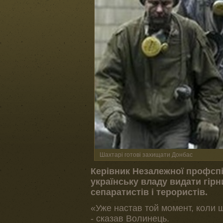
Шахтарі готові захищати Донбас
Керівник Незалежної профспі
українську владу видати гірн
сепаратистів і терористів.
«Уже настав той момент, коли ш
- сказав Волинець.