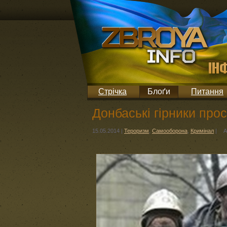
Стрічка
Блоґи
Питання
Донбаські гірники про
15.05.2014
|
Тероризм
,
Самооборона
,
Кримінал
|
А