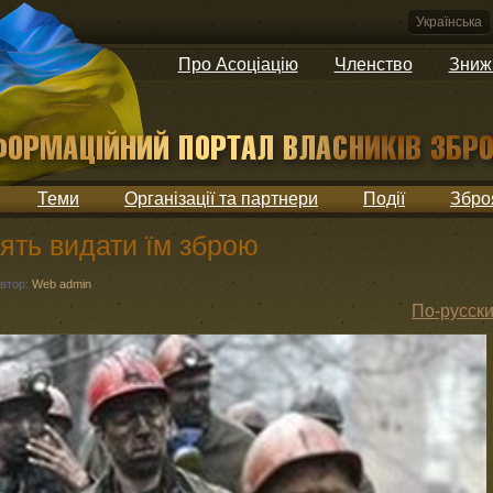
Українська
Про Асоціацію
Членство
Зниж
Теми
Організації та партнери
Події
Збро
сять видати їм зброю
втор:
Web admin
По-русск