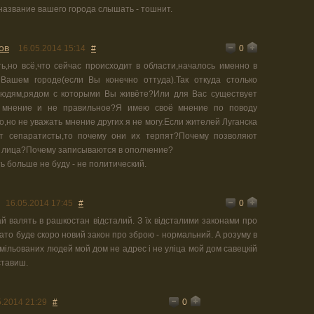
название вашего города слышать - тошнит.
ов
0
16.05.2014 15:14
#
ь,но всё,что сейчас происходит в области,началось именно в
 Вашем городе(если Вы конечно оттуда).Так откуда столько
людям,рядом с которыми Вы живёте?Или для Вас существует
 мнение и не правильное?Я имею своё мнение по поводу
,но не уважать мнение других я не могу.Если жителей Луганска
т сепаратисты,то почему они их терпят?Почему позволяют
х лица?Почему записываются в ополчение?
 больше не буду - не политический.
0
16.05.2014 17:45
#
ай валять в рашкостан відсталий. З їх відсталими законами про
зато буде скоро новий закон про зброю - нормальний. А розуму в
мільованих людей мой дом не адрес і не уліца мой дом савецкій
ставиш.
0
5.2014 21:29
#