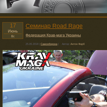
17
Семинар Road Rage
Июнь
Федерация Крав-мага Украины
Вс
25.05.2018
|
Самооборона
|
Автор:
Антон Фарб