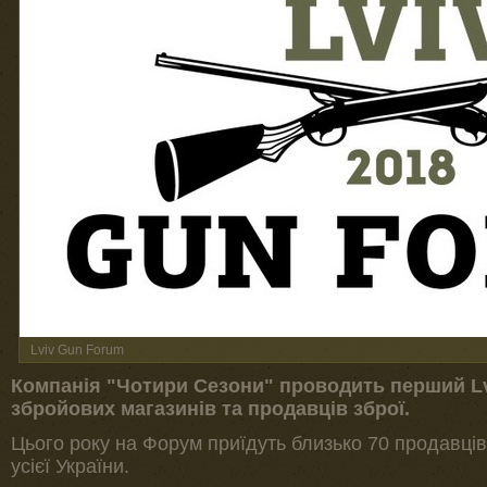
Lviv Gun Forum
Компанія "Чотири Сезони" проводить перший Lv
збройових магазинів та продавців зброї.
Цього року на Форум приїдуть близько 70 продавців 
усієї України.