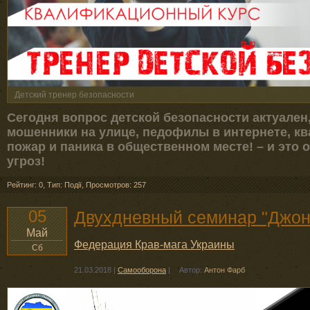
Детский тренер безопасности
Сегодня вопрос детской безопасности актуален, 
мошенники на улице, педофилы в интернете, кв
пожар и паника в общественном месте! – и это
угроз!
Рейтинг: 0
,
Тип: Події
,
Просмотров: 257
05
Двухдневный семинар "Джон
Май
Федерация Крав-мага Украины
Сб
21.03.2018
|
Самооборона
|
Автор:
Антон Фарб