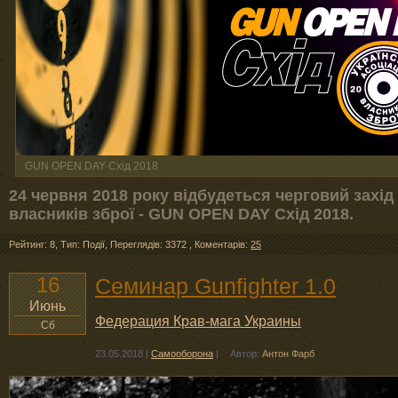
GUN OPEN DAY Схід 2018
24 червня 2018 року відбудеться черговий захід 
власників зброї - GUN OPEN DAY Схід 2018.
Рейтинг: 8
,
Тип: Події
,
Переглядів: 3372
,
Коментарів:
25
16
Семинар Gunfighter 1.0
Июнь
Федерация Крав-мага Украины
Сб
23.05.2018
|
Самооборона
|
Автор:
Антон Фарб