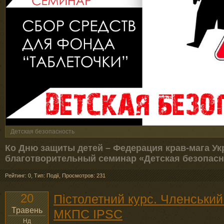
Детская безопасность
Ко Дню защиты детей – Федерация крав-мага У
благотворительный семинар «Детская безопасн
Рейтинг: 0
,
Тип: Події
,
Просмотров: 231
20
Пістолетний курс. Членський
Травень
МКПС IPSC
Нд