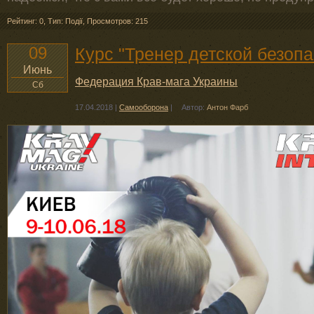
Рейтинг: 0
,
Тип: Події
,
Просмотров: 215
09
Курс "Тренер детской безопа
Июнь
Федерация Крав-мага Украины
Сб
17.04.2018
|
Самооборона
|
Автор:
Антон Фарб