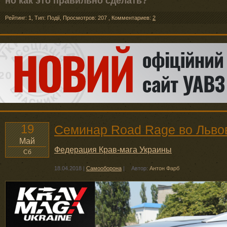
но как это правильно сделать?
Рейтинг: 1
,
Тип: Події
,
Просмотров: 207
,
Комментариев:
2
19
Семинар Road Rage во Льво
Май
Федерация Крав-мага Украины
Сб
18.04.2018
|
Самооборона
|
Автор:
Антон Фарб