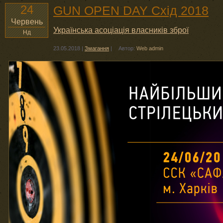
24
GUN OPEN DAY Схід 2018
Червень
Українська асоціація власників зброї
Нд
23.05.2018
|
Змагання
|
Автор:
Web admin