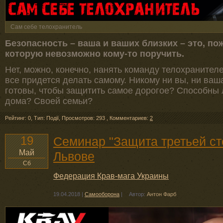
Сам себе телохранитель
Безопасность – ваша и ваших близких – это, по
которую невозможно кому-то поручить.
Нет, можно, конечно, нанять команду телохранителе
все придется делать самому. Никому ни вы, ни ваш
готовы, чтобы защитить самое дорогое? Способны 
дома? Своей семьи?
Рейтинг: 0
,
Тип: Події
,
Просмотров: 293
,
Комментариев:
2
19
Семинар "Защита третьей ст
Май
Львове
Сб
Федерация Крав-мага Украины
19.04.2018
|
Самооборона
|
Автор:
Антон Фарб