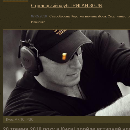
Стрілецький клуб ТРИГАН 3GUN
07.05.2018
|
Самооборона
,
Короткоствольна зброя
,
Спортивна стр
Иваненко
Курс МКПС IPSC
20 травня 2018 року в Києві пройде вступний ч