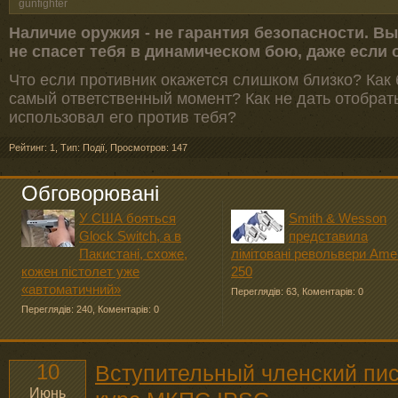
gunfighter
Наличие оружия - не гарантия безопасности. В
не спасет тебя в динамическом бою, даже если 
Что если противник окажется слишком близко? Как
самый ответственный момент? Как не дать отобрать
использовал его против тебя?
Рейтинг: 1
,
Тип: Події
,
Просмотров: 147
Обговорювані
У США бояться
Smith & Wesson
Glock Switch, а в
представила
Пакистані, схоже,
лімітовані револьвери Ame
кожен пістолет уже
250
«автоматичний»
Переглядів: 63
,
Коментарів: 0
Переглядів: 240
,
Коментарів: 0
10
Вступительный членский пи
Июнь