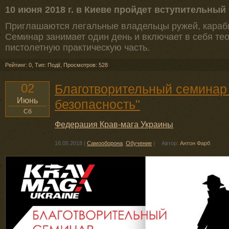
10 июня 2018 г. в Киеве пройдет вступительный
Приглашаются легальные владельцы ружей, караби
Семинар занимает один день и включает в себя те
пистолетную практическую часть.
Рейтинг: 0
,
Тип: Події
,
Просмотров: 528
02
Благотворительный семинар
Июнь
безопасность"
Сб
Федерация Крав-мага Украины
16.05.2018
|
Самооборона
,
Обучение
|
Автор:
Антон Фарб