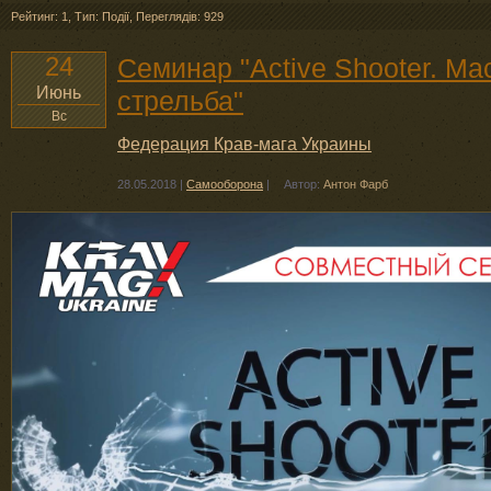
Рейтинг: 1
,
Тип: Події
,
Переглядів: 929
24
Семинар "Active Shooter. Ма
Июнь
стрельба"
Вс
Федерация Крав-мага Украины
28.05.2018
|
Самооборона
|
Автор:
Антон Фарб