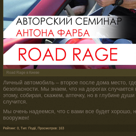
Road Rage в Киеве
Личный автомобиль – второе после дома место, гд
безопасности. Мы знаем, что на дорогах случается 
этому, собирая, скажем, аптечку, но в глубине души
случится.
Мы очень надеемся, что с вами все будет хорошо, 
вооружен!
Рейтинг: 0
,
Тип: Події
,
Просмотров: 163