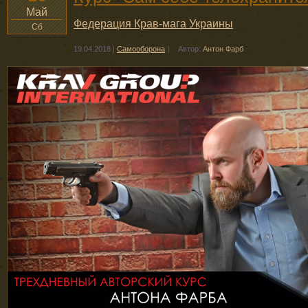
Май
Федерация Крав-мага Украины
Сб
19.04.2018
|
Самооборона
|
Автор:
Антон Фарб