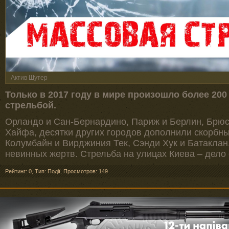
Актив Шутер
Только в 2017 году в мире произошло более 20
стрельбой.
Орландо и Сан-Бернардино, Париж и Берлин, Брюс
Хайфа, десятки других городов дополнили скорбны
Колумбайн и Вирджиния Тек, Сэнди Хук и Батаклан
невинных жертв. Стрельба на улицах Киева – дело
Рейтинг: 0
,
Тип: Події
,
Просмотров: 149