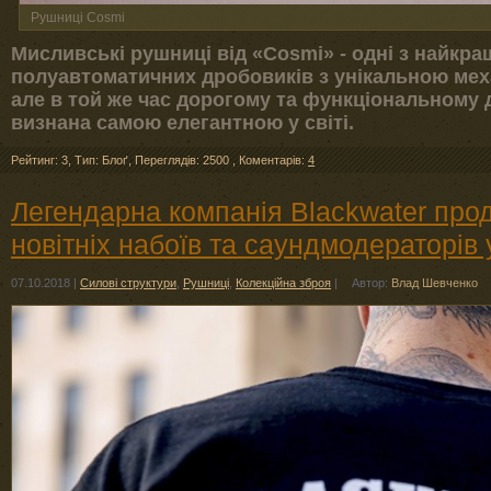
Рушниці Cosmi
Мисливські рушниці від «Cosmi» - одні з найкр
полуавтоматичних дробовиків з унікальною мех
але в той же час дорогому та функціональному д
визнана самою елегантною у світі.
Рейтинг: 3
,
Тип: Блоґ
,
Переглядів: 2500
,
Коментарів:
4
Легендарна компанія Blackwater про
новітніх набоїв та саундмодераторів 
07.10.2018
|
Силові структури
,
Рушниці
,
Колекційна зброя
|
Автор:
Влад Шевченко