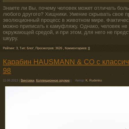
Знаете ли Вы, почему человек может отличать боль
любого другого? Хищники. Умение скрывать свое п
эволюционный процесс в животном мире. Фактичес
можно приписать к камуфляжу. Однако, человек не 
окружающей средой, и при этом, для него не предс
шкуру.
Рейтинг: 3
,
Тип: Блоґ
,
Просмотров: 3626
,
Комментариев:
8
Карабин HAUSMANN & CO с классич
98
11.06.2013
|
Винтовки
,
Коллекционное оружие
|
Автор:
K. Rudenko