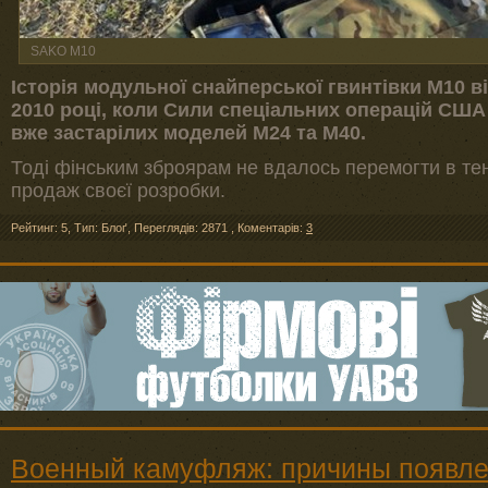
SAKO M10
Історія модульної снайперської гвинтівки M10 в
2010 році, коли Сили спеціальних операцій США
вже застарілих моделей М24 та М40.
Тоді фінським зброярам не вдалось перемогти в те
продаж своєї розробки.
Рейтинг: 5
,
Тип: Блоґ
,
Переглядів: 2871
,
Коментарів:
3
Военный камуфляж: причины появл