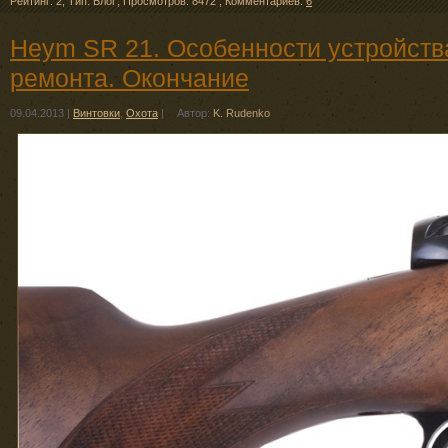
Рейтинг: 2
,
Тип: Блоґ
,
Просмотров: 8472
,
Комментариев:
6
Heym SR 21. Особенности устройства
ремонта. Окончание
09.04.2013
|
Винтовки
,
Охота
|
Автор:
K. Rudenko