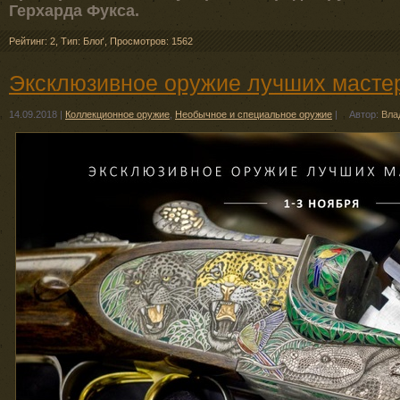
Герхарда Фукса.
Рейтинг: 2
,
Тип: Блоґ
,
Просмотров: 1562
Эксклюзивное оружие лучших мастер
14.09.2018
|
Коллекционное оружие
,
Необычное и специальное оружие
|
Автор:
Вла