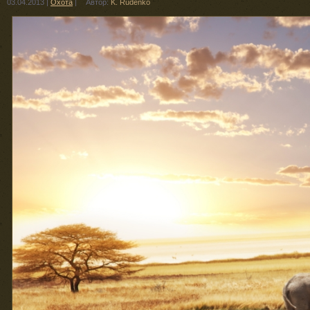
03.04.2013
|
Охота
|
Автор:
K. Rudenko