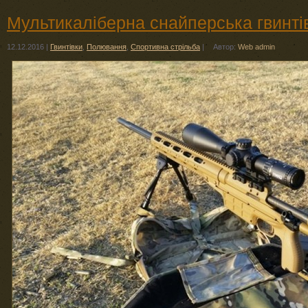
Мультикаліберна снайперська гвинтів
12.12.2016
|
Гвинтівки
,
Полювання
,
Спортивна стрільба
|
Автор:
Web admin