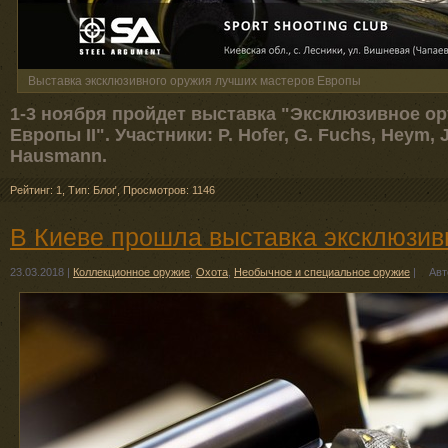
Выставка эксклюзивного оружия лучших мастеров Европы
1-3 ноября пройдет выставка "Эксклюзивное о
Европы II". Участники: P. Hofer, G. Fuchs, Heym, 
Hausmann.
Рейтинг: 1
,
Тип: Блоґ
,
Просмотров: 1146
В Киеве прошла выставка эксклюзив
23.03.2018
|
Коллекционное оружие
,
Охота
,
Необычное и специальное оружие
|
Авт