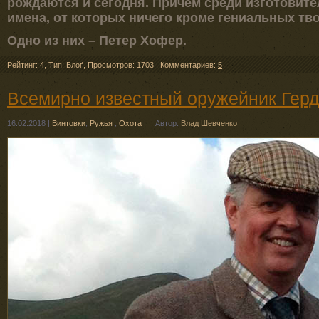
рождаются и сегодня. Причем среди изготовите
имена, от которых ничего кроме гениальных тв
Одно из них – Петер Хофер.
Рейтинг: 4
,
Тип: Блоґ
,
Просмотров: 1703
,
Комментариев:
5
Всемирно известный оружейник Герд
16.02.2018
|
Винтовки
,
Ружья
,
Охота
|
Автор:
Влад Шевченко