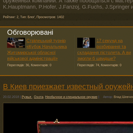
оружейных компаний. А также пообщаться с масте
K.Hauptmann, P.Hofer, J.Fanzoj, G.Fuchs, J.Springer
Рейтинг: 2
,
Тип: Блоґ
,
Просмотров: 1402
Обговорювані
Стрілецький турнір
17 секунд на
«Кубок Начальника
розбирання та
Житомирської обласної
складання пістолета. А ви
військової адміністрації»
змогли б швидше?
Переглядів: 36
,
Коментарів: 0
Переглядів: 74
,
Коментарів: 0
В Киев приезжает известный оружейн
20.02.2018
|
Ружья
,
Охота
,
Необычное и специальное оружие
|
Автор:
Влад Шевче