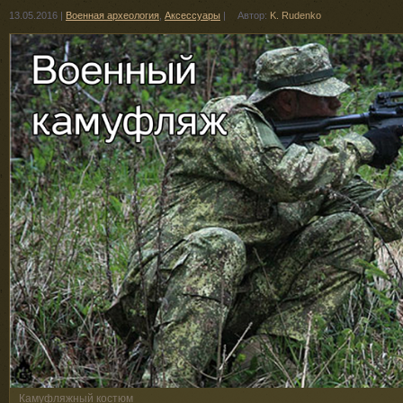
13.05.2016
|
Военная археология
,
Аксессуары
|
Автор:
K. Rudenko
Камуфляжный костюм