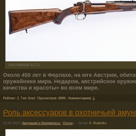
HAUSMANN & CO
Около 450 лет в Ферлахе, на юге Австрии, обит
оружейники мира. Недаром, австрийское оружи
качества и красоты» во всем мире.
Рейтинг: 2
,
Тип: Блоґ
,
Просмотров: 6889
,
Комментариев:
1
Роль аксессуаров в охотничьей аму
13.05.2013
|
Амуниция и боеприпасы
,
Охота
|
Автор:
K. Rudenko