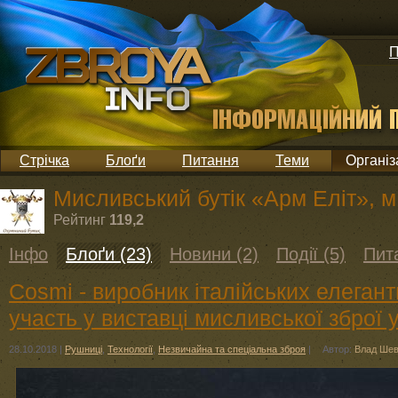
П
Стрічка
Блоґи
Питання
Теми
Організ
Мисливський бутік «Арм Еліт», м
Рейтинг
119,2
Інфо
Блоґи (23)
Новини (2)
Події (5)
Пит
Cosmi - виробник італійських елегант
участь у виставці мисливської зброї у
28.10.2018
|
Рушниці
,
Технології
,
Незвичайна та спеціальна зброя
|
Автор:
Влад Шев