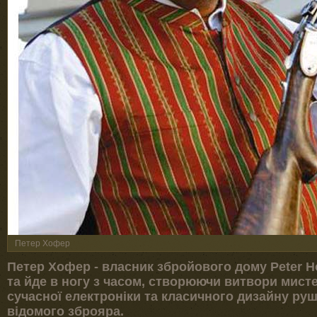
Петер Хофер
Петер Хофер - власник збройового дому Peter Hofe
та йде в ногу з часом, створюючи витвори мист
сучасної електроніки та класичного дизайну ру
відомого зброяра.