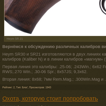
Heym SR 21
Вернёмся к обсуждению различных калибров ви
Heym SR30 и SR21 изготовляются в двух линиях ка
калибров (Kaliber N) и в линии калибров «магнум» (K
Первая линия это калибры: .25-06; .243Win.; 6x62 Fr
RWS;.270 Win.; .30-06 Spr.; 8x57JS; 9,3x62.
Вторая линия: 8x68; 7мм Rem.Mag.; .300Win.Mag и 
Рейтинг: 2
,
Тип: Блоґ
,
Просмотров: 1943
Охота, которую стоит попробовать