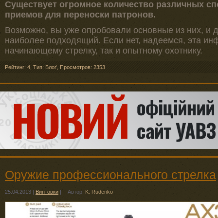
Существует огромное количество различных сп
приемов для переноски патронов.
Возможно, вы уже опробовали основные из них, и 
наиболее подходящий. Если нет, надеемся, эта ин
начинающему стрелку, так и опытному охотнику.
Рейтинг: 4
,
Тип: Блоґ
,
Просмотров: 2353
Оружие профессионального стрелка
25.04.2013
|
Винтовки
|
Автор:
K. Rudenko