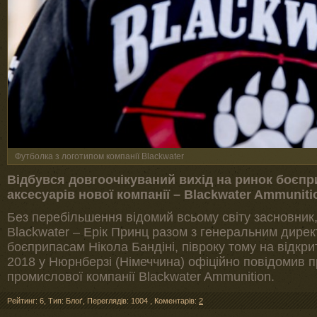
Футболка з логотипом компанії Blackwater
Відбувся довгоочікуваний вихід на ринок боєпр
аксесуарів нової компанії – Blackwater Ammuniti
Без перебільшення відомий всьому світу засновник, 
Blackwater – Ерік Принц разом з генеральним директ
боєприпасам Нікола Бандіні, півроку тому на відкри
2018 у Нюрнберзі (Німеччина) офіційно повідомив 
промислової компанії Blackwater Ammunition.
Рейтинг: 6
,
Тип: Блоґ
,
Переглядів: 1004
,
Коментарів:
2