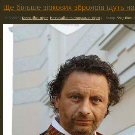
Ще більше зіркових зброярів їдуть на
19.09.2018
|
Колекційна зброя
,
Незвичайна та спеціальна зброя
|
Автор:
Влад Шевче