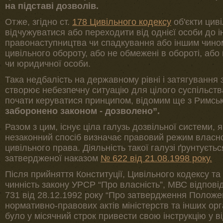
на підставі дозволів.
Отже, згідно ст.
178 Цивільного кодексу
об'єкти цив
відчужуватися або переходити від однієї особи до і
правонаступництва чи спадкування або іншим чином
цивільного обороту, або не обмежені в обороті, або 
чи юридичної особи.
Така недбалість на державному рівні і затягування 
створює небезпечну ситуацію для цілого суспільст
почати керуватися принципом, відомим ще з Римсь
заборонено законом - дозволено”.
Разом з цим, існує ціла галузь дозвільної системи, 
незаконний спосіб визначає правовий режим власнос
цивільного права. Діяльність такої галузі ґрунтуєтьс
затвердженої наказом
№ 622 від 21.08.1998 року.
Після прийняття Конституції, Цивільного кодексу т
чинність закону УРСР “Про власність”, МВС відпов
731 від 28.12.1992 року “Про затвердження Полож
нормативно-правових актів міністерств та інших орг
було у місячний строк привести свою інструкцію у ві