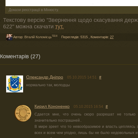
Докази реєстрації в Мінюсту.
Текстову версію "Звернення щодо скасування держ
622" можна скачати
тут.
722,6
Автор:
Віталій Коломієць
Переглядів: 5315
,
Коментарів:
27
Коментарів (27)
Олександр Дніпро
05.10.2015 14:51
#
нормально так, молодцы
Кирил Кононенко
05.10.2015 16:54
#
Сдается мне, что очень скоро разрешат не только 
значительно пострашней..
В мире зреет что то невообразимое и власть цепляясь з
всех и всем чем угодно, лишь бы не было недовольных и