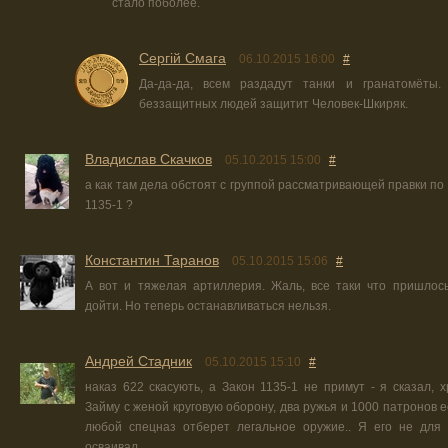
стало поболее.
Сергій Смага
06.10.2015 16:00
#
Да-да-да, всем раздадут танки и гранатомёты.
беззащитных людей защитит Человек-Шкиряк.
Владислав Скачков
05.10.2015 15:00
#
а как там дела обстоят с группой рассматривающей правки по
1135-1 ?
Константин Таранов
05.10.2015 15:06
#
А вот и тяжелая артиллерия. Жаль, все таки что пришлос
дойти. Но теперь останавливаться нельзя.
Андрей Стадник
05.10.2015 15:10
#
наказ 622 скасують, а Закон 1135-1 не примут - я сказал, х
Займу с женой круговую оборону, два ружья и 1000 патронов е
любой спецназ отберет легальное оружие.. Я его не для 
осваивал.