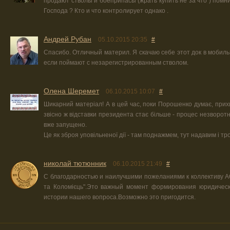
продают стволы и боеприпасы (жрать купить не за что ) помн
Господа ? Кто и что контролирует однако .
Андрей Рубан
05.10.2015 20:35
#
Спасибо. Отличный материл. Я скачаю себе этот док в мобиль
если поймают с незарегистрированным стволом.
Олена Шеремет
06.10.2015 10:07
#
Шикарний матеріал! А в цей час, поки Порошенко думає, прихи
звісно ж відставки президента стає більше - процес незворотн
вже запущено.
Це як зброя уповільненої дії - там поднажмем, тут надавим і тр
николай тютюнник
06.10.2015 21:49
#
С благодарностью и наилучшими пожеланиями к коллективу А
та Коломієць".Это важный момент формирования юридическ
истории нашего вопроса.Возможно это пригодится.