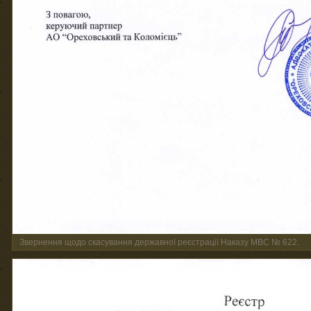
Звернення щодо скасування державної реєстрації Наказу МВС № 622.