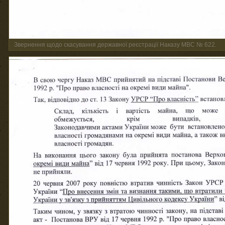
Звернення щодо скасування державної реєстрації Наказу МВС № 622.