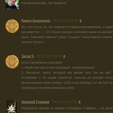
Кльова ініціатива. Так тримати!
Кирил Кононенко
05.10.2015 16:49
#
Вот это и есть то, что именуется процессом движения, а дви
как известно ...., что и было сказано изложено мною неоднократ
было "слишком смешно", учись "студент" смешливый и помни
засосёт болото..
Sergii S
05.10.2015 18:02
#
Есть 2 возможных сценария:
1. Наиболее часто используемый - игнорирование.
2. Внезапно закон, который все время был "не на часі" 
потрібним" и по схеме принятия законов об особом стату
выключенным табло примут 1135-3 или вообще тот же 622 при
скорую руку переписанный как закон
Алексей Гоюшов
05.10.2015 19:14
#
Очередной джокер из рукава Господина Учайкина , так держ