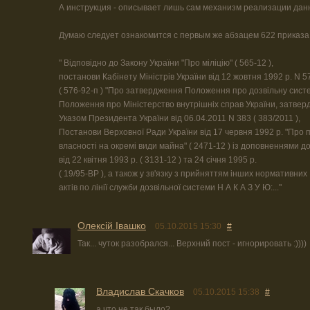
А инструкция - описывает лишь сам механизм реализации данн
Думаю следует ознакомится с первым же абзацем 622 приказа. 
" Відповідно до Закону України "Про міліцію" ( 565-12 ),
постанови Кабінету Міністрів України від 12 жовтня 1992 р. N 5
( 576-92-п ) "Про затвердження Положення про дозвільну систе
Положення про Міністерство внутрішніх справ України, затвер
Указом Президента України від 06.04.2011 N 383 ( 383/2011 ),
Постанови Верховної Ради України від 17 червня 1992 р. "Про 
власності на окремі види майна" ( 2471-12 ) із доповненнями до
від 22 квітня 1993 р. ( 3131-12 ) та 24 січня 1995 р.
( 19/95-ВР ), а також у зв'язку з прийняттям інших нормативних
актів по лінії служби дозвільної системи Н А К А З У Ю:..."
Олексій Івашко
05.10.2015 15:30
#
Так... чуток разобрался... Верхний пост - игнорировать :))))
Владислав Скачков
05.10.2015 15:38
#
а что не так было?