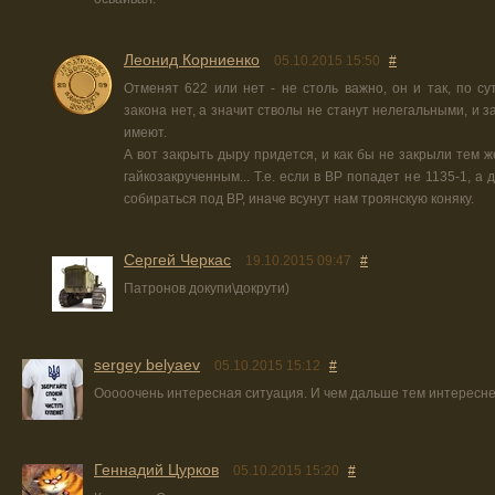
Леонид Корниенко
05.10.2015 15:50
#
Отменят 622 или нет - не столь важно, он и так, по сут
закона нет, а значит стволы не станут нелегальными, и з
имеют.
А вот закрыть дыру придется, и как бы не закрыли тем ж
гайкозакрученным... Т.е. если в ВР попадет не 1135-1, а 
собираться под ВР, иначе всунут нам троянскую коняку.
Сергей Черкас
19.10.2015 09:47
#
Патронов докупи\докрути)
sergey belyaev
05.10.2015 15:12
#
Ооооочень интересная ситуация. И чем дальше тем интересне
Геннадий Цурков
05.10.2015 15:20
#