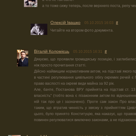
а то тоже сижу теперь, после верхнего поста, репу ч
Олексій Івашко
05.10.2015 16:03
#
Читайте на втором фото документа.
Віталій Коломієць
05.10.2015 16:31
#
Дякуємо, що проявили громадяську позицію, і заглибили
ніж просто прочитання статті.
Дійсно найвищим нормативним актом, на підставі якого 
в частині регулювання цивільного обігу окремих речей 
право васлості на окремі види майна за 92 рік.
Але, бачте, Постанова ВРУ прийнята на підставі ст. 1
власність" (тобто вона є пізаконним актом по відношенн
ній так про це і зазначено). Проте сам закон Про влас
таким, що втратив чинність у звязку з прийняттям Цивіл
цього, було принято Конституцію, яка наказує, що правов
повинен регулюватися виключно законами, а не підзакон