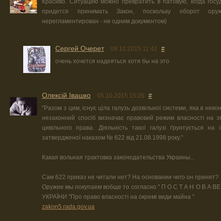
Красиво. Ситуацию можно превратить в патовую, когда госу
придется принимать Закон, поскольку оборот ору
нерегламентирован - ни одним документом)
Сергей Очерет
09.10.2015 11:42
#
очень хочется надеяться хотя бы на это
Олексій Івашко
05.10.2015 15:26
#
"Разом з цим, існує ціла галузь дозвільної системи, яка в неко
незаконний спосіб визначає правовий режим власності на зб
цивільного права. Діяльність такої галузі ґрунтується на і
затвердженої наказом № 622 від 21.08.1998 року."
Какая вольная трактовка законодательства Украины...
Сам 622 приказ не читали нет? На основании чего он принят?
Оружие мы покупаем вобще то согласно " П О С Т А Н О В А 
УКРАЇНИ "Про право власності на окремі види майна "
zakon5.rada.gov.ua