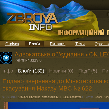
П
Стрічка
Блоґи
Питання
Теми
Організ
Адвокатське об’єднання «OK LEG
Рейтинг
3119,8
Інфо
Блоґи (132)
Новини (0)
Події (5)
Пи
Подано звернення до Міністерства ю
скасування Наказу МВС № 622
05.10.2015
|
Юридичні питання
,
Легалізація КНЗ
,
Законодавство
|
Автор:
Віталій Кол