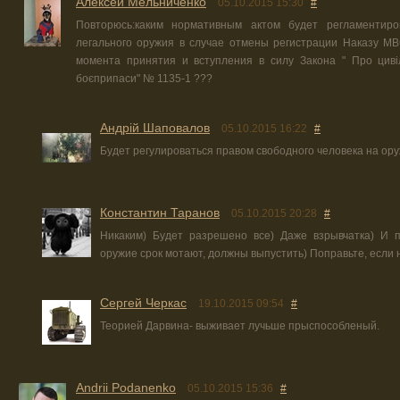
Алексей Мельниченко
05.10.2015 15:30
#
Повторюсь:каким нормативным актом будет регламентиро
легального оружия в случае отмены регистрации Наказу М
момента принятия и вступления в силу Закона " Про циві
боєприпаси" № 1135-1 ???
Андрій Шаповалов
05.10.2015 16:22
#
Будет регулироваться правом свободного человека на ору
Константин Таранов
05.10.2015 20:28
#
Никаким) Будет разрешено все) Даже взрывчатка) И п
оружие срок мотают, должны выпустить) Поправьте, если 
Сергей Черкас
19.10.2015 09:54
#
Теорией Дарвина- выживает лучьше прыспособленый.
Andrii Podanenko
05.10.2015 15:36
#