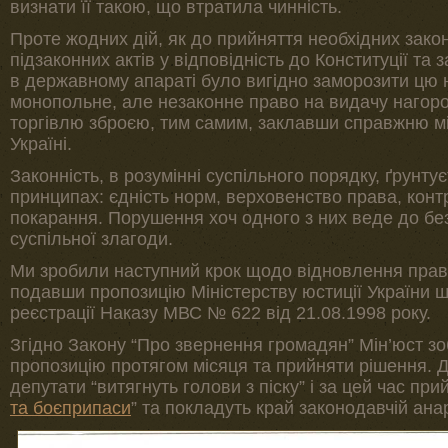
визнати її такою, що втратила чинність.
Проте жодних дій, як до прийняття необхідних закон
підзаконних актів у відповідність до Конституції та 
в державному апараті було вигідно заморозити цю 
монопольне, але незаконне право на видачу нагород
торгівлю зброєю, тим самим, заклавши справжню мі
Україні.
Законність, в розумінні суспільного порядку, ґрунту
принципах: єдність норм, верховенство права, конт
покарання. Порушення хоч одного з них веде до безз
суспільної злагоди.
Ми зробили наступний крок щодо відновлення правов
подавши пропозицію Міністерству юстиції України 
реєстрації Наказу МВС № 622 від 21.08.1998 року.
Згідно Закону “Про звернення громадян” Мін’юст з
пропозицію протягом місяця та прийняти рішення. 
депутати “витягнуть голови з піску” і за цей час при
та боєприпаси
” та покладуть край законодавчій анарх