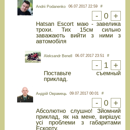
06.07.2017 22:59
#
Andrii Podanenko
-
0
+
Hatsan Escort маю - завелика
трохи. Тих 15см сильно
заважають вийти з ними з
автомобіля
06.07.2017 23:51
#
Aleksandr Benell
-
1
+
Поставьте съемный
приклад.
09.07.2017 00:01
#
Андрій Оврамець
-
0
+
Абсолютно слушно! Зйомний
приклад, як на мене, вирішує
усі проблеми з габаритами
Ескорту.