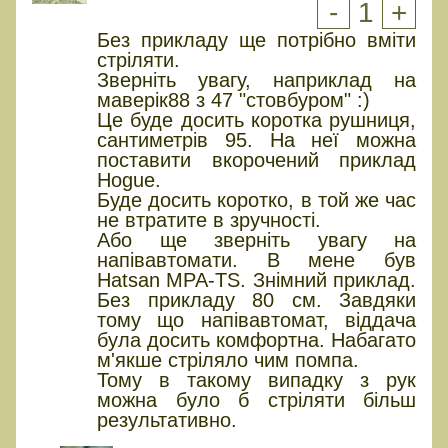
-
1
+
Без прикладу ще потрібно вміти
стріляти.
Зверніть увагу, наприклад на
маверік88 з 47 "стовбуром" :)
Це буде досить коротка рушниця,
сантиметрів 95. На неї можна
поставити вкорочений приклад
Hogue.
Буде досить коротко, в той же час
не втратите в зручності.
Або ще зверніть увагу на
напівавтомати. В мене був
Hatsan MPA-TS. Знімний приклад.
Без прикладу 80 см. Завдяки
тому що напівавтомат, віддача
була досить комфортна. Набагато
м'якше стріляло чим помпа.
Тому в такому випадку з рук
можна було б стріляти більш
результативно.