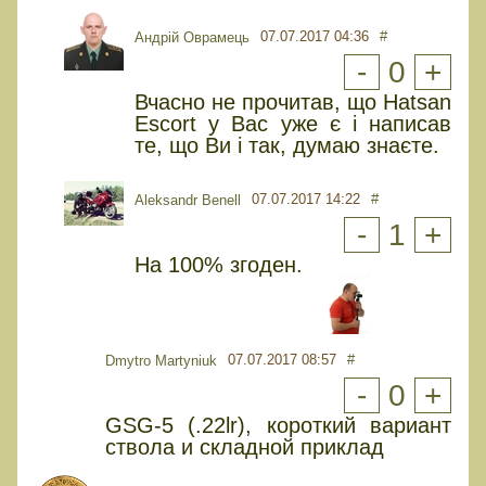
07.07.2017 04:36
#
Андрій Оврамець
-
0
+
Вчасно не прочитав, що Hatsan
Escort у Вас уже є і написав
те, що Ви і так, думаю знаєте.
07.07.2017 14:22
#
Aleksandr Benell
-
1
+
На 100% згоден.
07.07.2017 08:57
#
Dmytro Martyniuk
-
0
+
GSG-5 (.22lr), короткий вариант
ствола и складной приклад