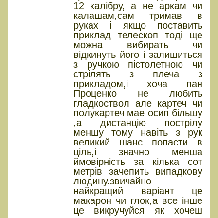
12 калібру, а не аркам чи
калашам,сам тримав в
руках і якщо поставить
приклад телескоп тоді ще
можна вибирать чи
відкинуть його і залишиться
з ручкою пістолетною чи
стрілять з плеча з
прикладом,і хоча пан
Проценко не любить
гладкоствол але картеч чи
полукартеч мае осип більшу
,а дистанцію пострілу
меншу тому навіть з рук
великий шанс попасти в
ціль,і значно менша
ймовірність за кілька сот
метрів зачепить випадкову
людину.звичайно
найкращий варіант це
макарон чи глок,а все інше
це викручуйся як хочеш