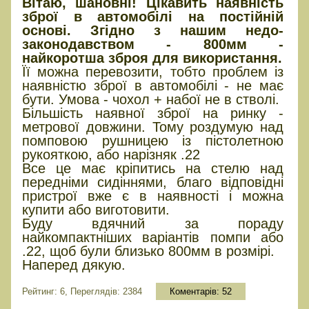
Вітаю, шановні! Цікавить наявність
зброї в автомобілі на постійній
основі. Згідно з нашим недо-
законодавством - 800мм -
найкоротша зброя для використання.
Її можна перевозити, тобто проблем із
наявністю зброї в автомобілі - не має
бути. Умова - чохол + набої не в стволі.
Більшість наявної зброї на ринку -
метрової довжини. Тому роздумую над
помповою рушницею із пістолетною
рукояткою, або нарізняк .22
Все це має кріпитись на стелю над
передніми сидіннями, благо відповідні
пристрої вже є в наявності і можна
купити або виготовити.
Буду вдячний за пораду
найкомпактніших варіантів помпи або
.22, щоб були близько 800мм в розмірі.
Наперед дякую.
Рейтинг: 6, Переглядів: 2384
Коментарів:
52