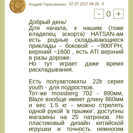
07.07.2017 09:29
#
Андрей Герасименко
-
0
+
Добрый день!
Для начала, к нашим (тоже
владелец эскорта) HATSAN-ам
есть родные складывающиеся
приклады - боковой - ~900ГРН,
верхний ~1600 , есть ATI верхний
в разы дороже.
Но тут играет даже время
раскладывания.
Есть полуавтоматы .22lr серия
youth - для подростков.
Тот-же mossberg 702 - 890мм,
Blaze вообще имеет длину 860мм
и вес 1.5 кг - можно стрелять
одной рукой 'в прыжке', доступны
магазины на 25 патронов. Но
пластиковый дизайн китайской
игрушки и точность немногим