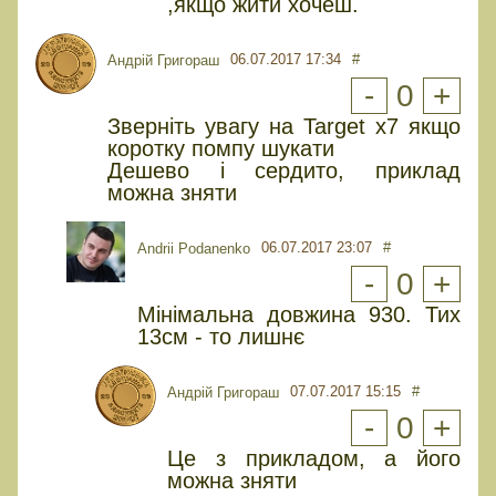
,якщо жити хочеш.
06.07.2017 17:34
#
Андрій Григораш
-
0
+
Зверніть увагу на Target x7 якщо
коротку помпу шукати
Дешево і сердито, приклад
можна зняти
06.07.2017 23:07
#
Andrii Podanenko
-
0
+
Мінімальна довжина 930. Тих
13см - то лишнє
07.07.2017 15:15
#
Андрій Григораш
-
0
+
Це з прикладом, а його
можна зняти