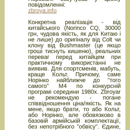
повідомленні:
zbroya.info
Конкретна реалізація - від
китайського (Norinco CQ, 30000
грн, чудова якість, як для Китаю і
не лише) до оригіналу від Colt чи
клону від Bushmaster (це якщо
гроші тиснуть кишеню), реальних
переваг перед китайцем при
практичному використанні не
виявив. Для спортсменів, мабуть,
краще Кольт. Причому, саме
Норінко найближче до "того
самого" М4 по конкурсній
програмі середини 1980х. Zbroyar
не рекомендую - погане
співвідношення ціна/якість. Як на
мене, якщо брати, то або Кольт,
або Норінко, але обовязково в
базовій армійській комплектації,
без непотрібного "обвісу". Єдине,