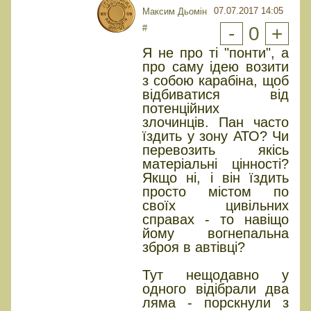
07.07.2017 14:05
Максим Дьомін
#
-
0
+
Я не про ті "понти", а
про саму ідею возити
з собою карабіна, щоб
відбиватися від
потенційних
злочинців. Пан часто
їздить у зону АТО? Чи
перевозить якісь
матеріальні цінності?
Якщо ні, і він їздить
просто містом по
своїх цивільних
справах - то навіщо
йому вогнепальна
зброя в автівці?
Тут нещодавно у
одного відібрали два
ляма - порскнули з