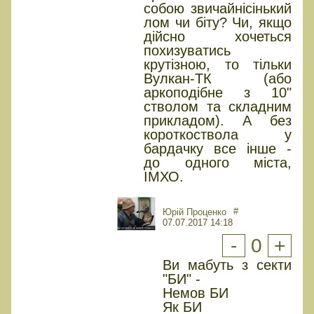
собою звичайнісінький
лом чи біту? Чи, якщо
дійсно хочеться
похизуватись
крутізною, то тільки
Вулкан-ТК (або
аркоподібне з 10"
стволом та складним
прикладом). А без
короткоствола у
бардачку все інше -
до одного міста,
ІМХО.
#
Юрiй Проценко
07.07.2017 14:18
-
0
+
Ви мабуть з секти
"БИ" -
Немов БИ
Як БИ