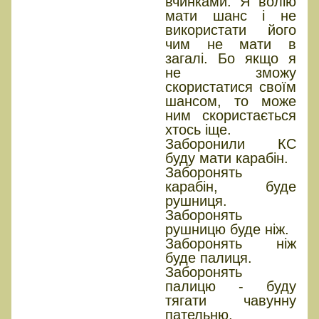
вчинками. Я волію
мати шанс і не
використати його
чим не мати в
загалі. Бо якщо я
не зможу
скористатися своїм
шансом, то може
ним скористається
хтось іще.
Заборонили КС
буду мати карабін.
Заборонять
карабін, буде
рушниця.
Заборонять
рушницю буде ніж.
Заборонять ніж
буде палиця.
Заборонять
палицю - буду
тягати чавунну
пательню.