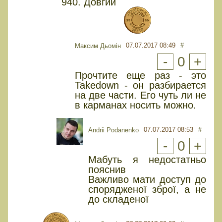
940. Довгий
07.07.2017 08:49
#
Максим Дьомін
-
0
+
Прочтите еще раз - это
Takedown - он разбирается
на две части. Его чуть ли не
в карманах носить можно.
07.07.2017 08:53
#
Andrii Podanenko
-
0
+
Мабуть я недостатньо
пояснив
Важливо мати доступ до
спорядженої зброї, а не
до складеної