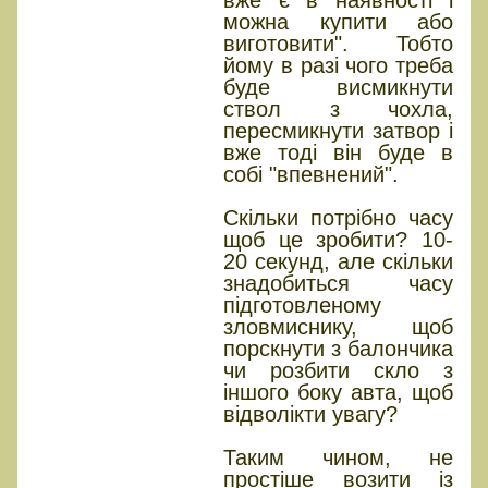
вже є в наявності і
можна купити або
виготовити". Тобто
йому в разі чого треба
буде висмикнути
ствол з чохла,
пересмикнути затвор і
вже тоді він буде в
собі "впевнений".
Скільки потрібно часу
щоб це зробити? 10-
20 секунд, але скільки
знадобиться часу
підготовленому
зловмиснику, щоб
порскнути з балончика
чи розбити скло з
іншого боку авта, щоб
відволікти увагу?
Таким чином, не
простіше возити із