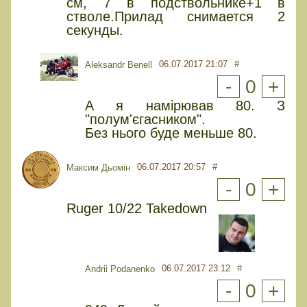
см, 7 в подствольнике+1 в
стволе.Прилад снимается 2
секунды.
06.07.2017 21:07
#
Aleksandr Benell
-
0
+
А я намірював 80. З
"полум'єгасником".
Без нього буде меньше 80.
06.07.2017 20:57
#
Максим Дьомін
-
0
+
Ruger 10/22 Takedown
06.07.2017 23:12
#
Andrii Podanenko
-
0
+