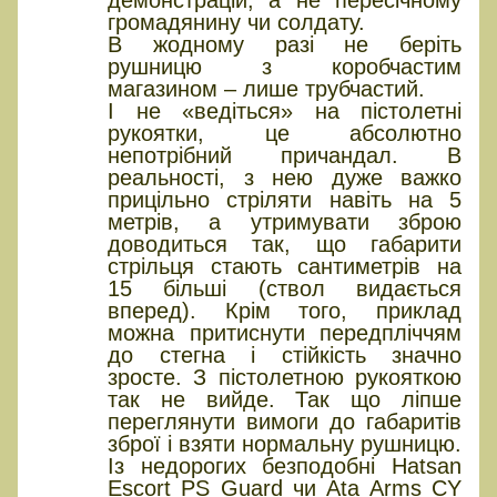
демонстрацій, а не пересічному
громадянину чи солдату.
В жодному разі не беріть
рушницю з коробчастим
магазином – лише трубчастий.
І не «ведіться» на пістолетні
рукоятки, це абсолютно
непотрібний причандал. В
реальності, з нею дуже важко
прицільно стріляти навіть на 5
метрів, а утримувати зброю
доводиться так, що габарити
стрільця стають сантиметрів на
15 більші (ствол видається
вперед). Крім того, приклад
можна притиснути передпліччям
до стегна і стійкість значно
зросте. З пістолетною рукояткою
так не вийде. Так що ліпше
переглянути вимоги до габаритів
зброї і взяти нормальну рушницю.
Із недорогих безподобні Hatsan
Escort PS Guard чи Ata Arms CY