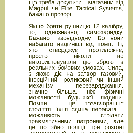
що треба докупити - магазини від
Magpul чи Elite Tactical Systems,
бажано прозорі.
Якщо брати рушницю 12 калібру,
то, однозначно, самозарядку.
Бажано газовідводну. Бо вони
набагато надійніші від помп. Ті,
хто стверджує протилежнє,
просто ніколи не
використовували цю зброю в
реальних бойових умовах. Сила,
з якою діє на затвор газовий,
інерційний, роликовий чи інший
механізм перезаряджання,
значно більша, ніж фізичні
можливості будь-якої людини.
Помпи – це позавчорашнє
століття, їхня єдина перевага –
можливість стріляти
травматичними патронами, але
це потрібно поліції при розгоні