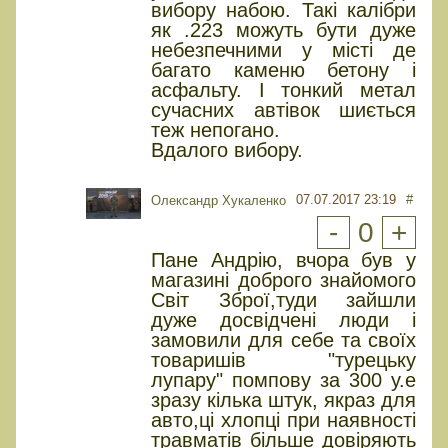
вибору набою. Такі калібри
як .223 можуть бути дуже
небезпечними у місті де
багато каменю бетону і
асфальту. І тонкий метал
сучасних автівок шиється
теж непогано.
Вдалого вибору.
07.07.2017 23:19
#
Олександр Хукаленко
-
0
+
Пане Андрію, вчора був у
магазині доброго знайомого
Світ Зброї,туди зайшли
дуже досвідчені люди і
замовили для себе та своїх
товаришів "турецьку
лупару" помпову за 300 у.е
зразу кілька штук, якраз для
авто,ці хлопці при наявності
травматів більше довіряють