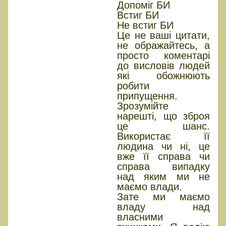
Допоміг БИ
Встиг БИ
Не встиг БИ
Це не ваші цитати,
не ображайтесь, а
просто коментарі
до висловів людей
які обожнюють
робити
припущення.
Зрозумійте
нарешті, що зброя
це шанс.
Використає її
людина чи ні, це
вже її справа чи
справа випадку
над яким ми не
маємо влади.
Зате ми маємо
владу над
власними