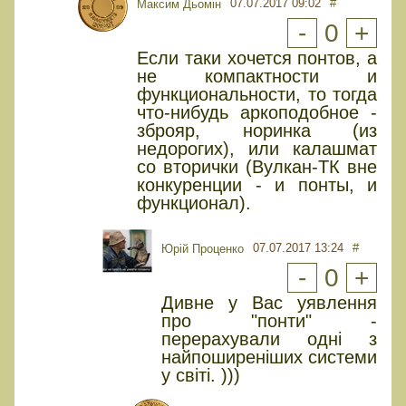
07.07.2017 09:02
#
Максим Дьомін
-
0
+
Если таки хочется понтов, а
не компактности и
функциональности, то тогда
что-нибудь аркоподобное -
зброяр, норинка (из
недорогих), или калашмат
со вторички (Вулкан-ТК вне
конкуренции - и понты, и
функционал).
07.07.2017 13:24
#
Юрiй Проценко
-
0
+
Дивне у Вас уявлення
про "понти" -
перерахували одні з
найпоширеніших системи
у світі. )))