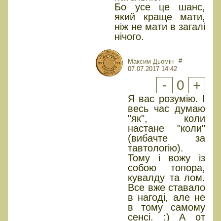
Бо усе це шанс,
який краще мати,
ніж не мати в загалі
нічого.
#
Максим Дьомін
07.07.2017 14:42
-
0
+
Я вас розумію. І
весь час думаю
"як", коли
настане "коли"
(вибачте за
тавтологію).
Тому і вожу із
собою топора,
кувалду та лом.
Все вже ставало
в нагоді, але не
в тому самому
сенсі. :) А от