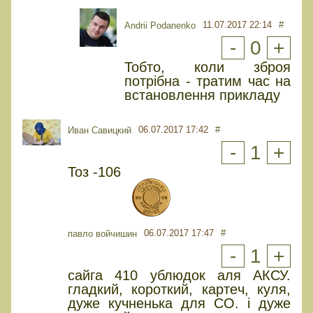
11.07.2017 22:14
#
Andrii Podanenko
-
0
+
Тобто, коли зброя
потрібна - тратим час на
встановлення прикладу
06.07.2017 17:42
#
Иван Савицкий
-
1
+
Тоз -106
06.07.2017 17:47
#
павло войчишин
-
1
+
сайга 410 ублюдок аля АКСУ.
гладкий, короткий, картeч, куля,
дужe кучнeнька для СО. і дужe