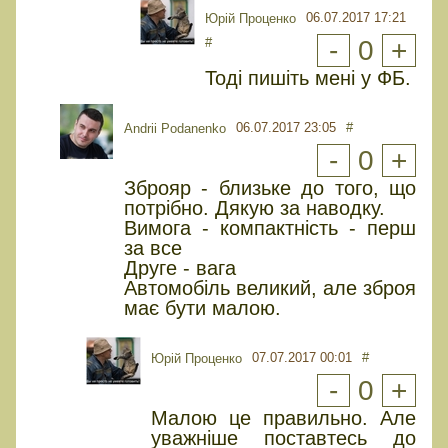
06.07.2017 17:21
Юрiй Проценко
#
-
0
+
Тоді пишіть мені у ФБ.
06.07.2017 23:05
#
Andrii Podanenko
-
0
+
Зброяр - близьке до того, що
потрібно. Дякую за наводку.
Вимога - компактність - перш
за все
Друге - вага
Автомобіль великий, але зброя
має бути малою.
07.07.2017 00:01
#
Юрiй Проценко
-
0
+
Малою це правильно. Але
уважніше поставтесь до