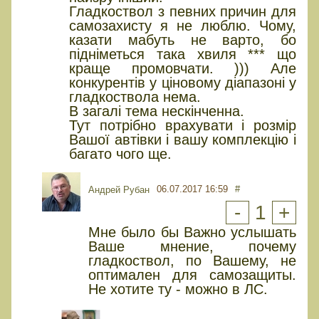
Гладкоствол з певних причин для
самозахисту я не люблю. Чому,
казати мабуть не варто, бо
підніметься така хвиля *** що
краще промовчати. ))) Але
конкурентів у ціновому діапазоні у
гладкоствола нема.
В загалі тема нескінченна.
Тут потрібно врахувати і розмір
Вашої автівки і вашу комплекцію і
багато чого ще.
06.07.2017 16:59
#
Андрей Рубан
-
1
+
Мне было бы Важно услышать
Ваше мнение, почему
гладкоствол, по Вашему, не
оптимален для самозащиты.
Не хотите ту - можно в ЛС.