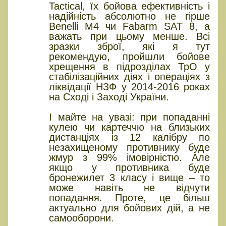
Tactical, їх бойова ефективність і
надійність абсолютно не гірше
Benelli M4 чи Fabarm SAT 8, а
важать при цьому менше. Всі
зразки зброї, які я тут
рекомендую, пройшли бойове
хрещення в підрозділах ТрО у
стабілізаційних діях і операціях з
ліквідації НЗФ у 2014-2016 роках
на Сході і Заході України.
І майте на увазі: при попаданні
кулею чи картеччю на близьких
дистанціях із 12 калібру по
незахищеному противнику буде
жмур з 99% імовірністю. Але
якщо у противника буде
бронежилет 3 класу і вище – то
може навіть не відчути
попадання. Проте, це більш
актуально для бойових дій, а не
самооборони.