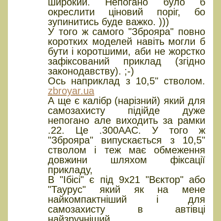
широкий. Непогано було б
окреслити ціновий поріг, бо
зупинитись буде важко. )))
У того ж самого "Зброяра" повно
коротких моделей навіть могли б
бути і коротшими, аби не жорстко
зафіксований приклад (згідно
законодавству). ;-)
Ось наприклад з 10,5" стволом.
zbroyar.ua
А ще є калібр (нарізний) який для
самозахисту підійде дуже
непогано але виходить за рамки
.22. Це .300ААС. У того ж
"Зброяра" випускається з 10,5"
стволом і теж має обмеження
довжини шляхом фіксації
прикладу,
В "Ібісі" є під 9х21 "Вєктор" або
"Таурус" який як на мене
найкомпактніший і для
самозахисту в автівці
найзручніший.