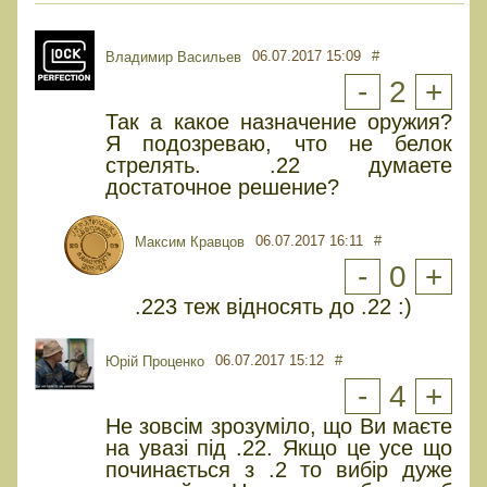
06.07.2017 15:09
#
Владимир Васильев
-
2
+
Так а какое назначение оружия?
Я подозреваю, что не белок
стрелять. .22 думаете
достаточное решение?
06.07.2017 16:11
#
Максим Кравцов
-
0
+
.223 теж відносять до .22 :)
06.07.2017 15:12
#
Юрiй Проценко
-
4
+
Не зовсім зрозуміло, що Ви маєте
на увазі під .22. Якщо це усе що
починається з .2 то вибір дуже