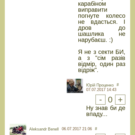
карабіном
виправити
погнуте колесо
не вдасться. І
дров до
шашлика не
нарубаєш. :)
Я не з секти БИ,
а з "сім разів
відмір, один раз
відріж".
#
Юрiй Проценко
07.07.2017 14:43
-
0
+
Ну знав би де
впаду...
06.07.2017 21:06
#
Aleksandr Benell