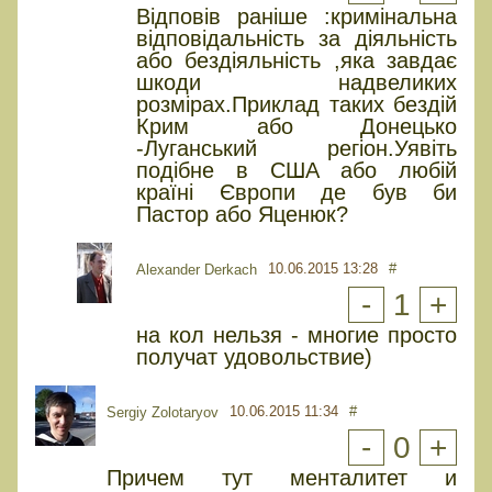
Відповів раніше :кримінальна
відповідальність за діяльність
або бездіяльність ,яка завдає
шкоди надвеликих
розмірах.Приклад таких бездій
Крим або Донецько
-Луганський регіон.Уявіть
подібне в США або любій
країні Європи де був би
Пастор або Яценюк?
10.06.2015 13:28
#
Alexander Derkach
-
1
+
на кол нельзя - многие просто
получат удовольствие)
10.06.2015 11:34
#
Sergiy Zolotaryov
-
0
+
Причем тут менталитет и