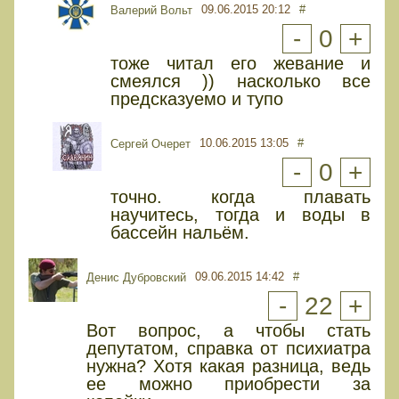
09.06.2015 20:12
#
Валерий Вольт
-
0
+
тоже читал его жевание и
смеялся )) насколько все
предсказуемо и тупо
10.06.2015 13:05
#
Сергей Очерет
-
0
+
точно. когда плавать
научитесь, тогда и воды в
бассейн нальём.
09.06.2015 14:42
#
Денис Дубровский
-
22
+
Вот вопрос, а чтобы стать
депутатом, справка от психиатра
нужна? Хотя какая разница, ведь
ее можно приобрести за