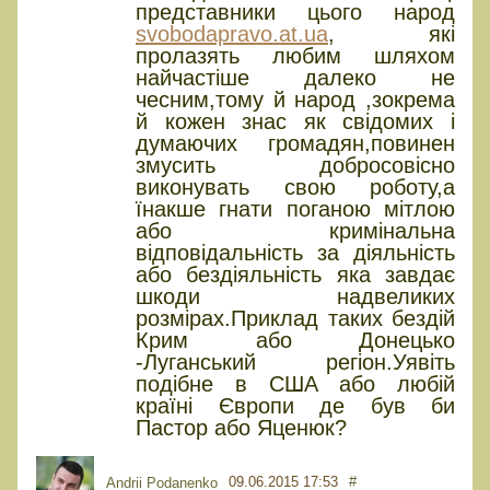
представники цього народ
svobodapravo.at.ua
, які
пролазять любим шляхом
найчастіше далеко не
чесним,тому й народ ,зокрема
й кожен знас як свідомих і
думаючих громадян,повинен
змусить добросовісно
виконувать свою роботу,а
їнакше гнати поганою мітлою
або кримінальна
відповідальність за діяльність
або бездіяльність яка завдає
шкоди надвеликих
розмірах.Приклад таких бездій
Крим або Донецько
-Луганський регіон.Уявіть
подібне в США або любій
країні Європи де був би
Пастор або Яценюк?
09.06.2015 17:53
#
Andrii Podanenko