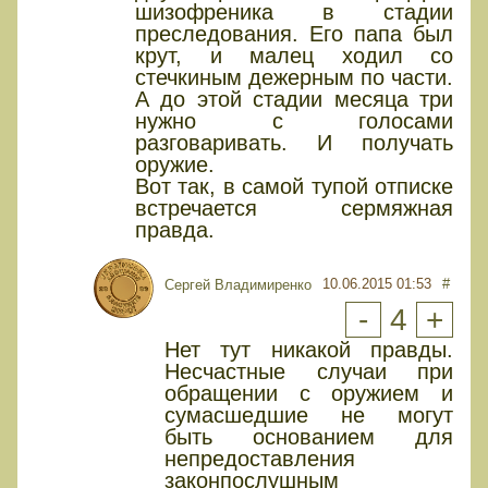
шизофреника в стадии
преследования. Его папа был
крут, и малец ходил со
стечкиным дежерным по части.
А до этой стадии месяца три
нужно с голосами
разговаривать. И получать
оружие.
Вот так, в самой тупой отписке
встречается сермяжная
правда.
10.06.2015 01:53
#
Сергей Владимиренко
-
4
+
Нет тут никакой правды.
Несчастные случаи при
обращении с оружием и
сумасшедшие не могут
быть основанием для
непредоставления
законпослушным