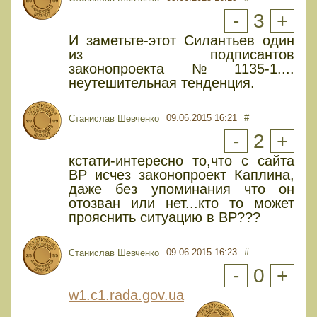
-
3
+
И заметьте-этот Силантьев один
из подписантов
законопроекта№1135-1....
неутешительная тенденция.
09.06.2015 16:21
#
Cтанислав Шевченко
-
2
+
кстати-интересно то,что с сайта
ВР исчез законопроект Каплина,
даже без упоминания что он
отозван или нет...кто то может
прояснить ситуацию в ВР???
09.06.2015 16:23
#
Cтанислав Шевченко
-
0
+
w1.c1.rada.gov.ua