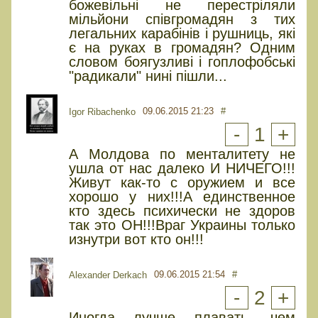
божевільні не перестріляли
мільйони співгромадян з тих
легальних карабінів і рушниць, які
є на руках в громадян? Одним
словом боягузливі і гоплофобські
"радикали" нині пішли...
09.06.2015 21:23
#
Igor Ribachenko
-
1
+
А Молдова по менталитету не
ушла от нас далеко И НИЧЕГО!!!
Живут как-то с оружием и все
хорошо у них!!!А единственное
кто здесь психически не здоров
так это ОН!!!Враг Украины только
изнутри вот кто он!!!
09.06.2015 21:54
#
Alexander Derkach
-
2
+
Иногда лучше плавать, чем