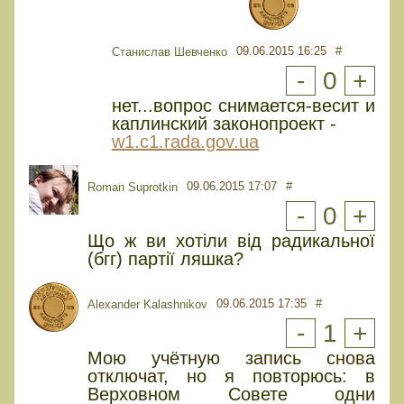
09.06.2015 16:25
#
Cтанислав Шевченко
-
0
+
нет...вопрос снимается-весит и
каплинский законопроект -
w1.c1.rada.gov.ua
09.06.2015 17:07
#
Roman Suprotkin
-
0
+
Що ж ви хотіли від радикальної
(бгг) партії ляшка?
09.06.2015 17:35
#
Alexander Kalashnikov
-
1
+
Мою учётную запись снова
отключат, но я повторюсь: в
Верховном Совете одни