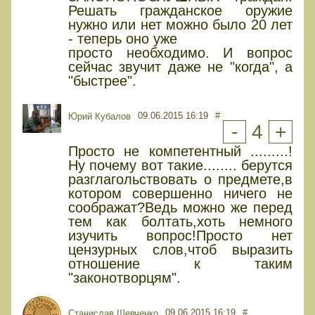
Решать гражданское оружие
нужно или нет можно было 20 лет
- теперь оно уже
просто необходимо. И вопрос
сейчас звучит даже не "когда", а
"быстрее".
09.06.2015 16:19
#
Юрий Кубалов
-
4
+
Просто не компетентный .........!
Ну почему вот такие........ берутся
разглагольствовать о предмете,в
котором совершенно ничего не
соображат?Ведь можно же перед
тем как болтать,хоть немного
изучить вопрос!Просто нет
цензурных слов,чтоб выразить
отношение к таким
"законотворцям".
09.06.2015 16:19
#
Cтанислав Шевченко