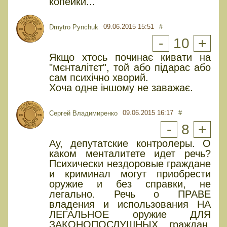
копейки...
09.06.2015 15:51
#
Dmytro Pynchuk
-
10
+
Якщо хтось починає кивати на
"мєнталітєт", той або підарас або
сам психічно хворий.
Хоча одне іншому не заважає.
09.06.2015 16:17
#
Сергей Владимиренко
-
8
+
Ау, депутатские контролеры. О
каком менталитете идет речь?
Психически нездоровые граждане
и криминал могут приобрести
оружие и без справки, не
легально. Речь о ПРАВЕ
владения и использования НА
ЛЕГАЛЬНОЕ оружие ДЛЯ
ЗАКОНОПОСЛУШНЫХ граждан.