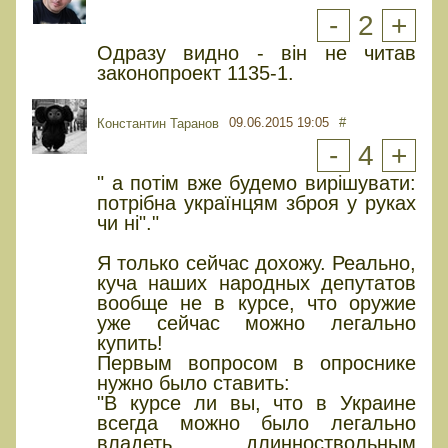
-
2
+
Одразу видно - він не читав
законопроект 1135-1.
09.06.2015 19:05
#
Константин Таранов
-
4
+
" а потім вже будемо вирішувати:
потрібна українцям зброя у руках
чи ні"."
Я только сейчас дохожу. Реально,
куча наших народных депутатов
вообще не в курсе, что оружие
уже сейчас можно легально
купить!
Первым вопросом в опроснике
нужно было ставить:
"В курсе ли вы, что в Украине
всегда можно было легально
владеть длинноствольным