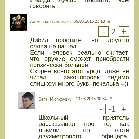
говорить...
09.06.2015 23:13
#
Александр Саламаха
-
2
+
Дибил....простите но другого
слова не нашел...
Если человек реально считает,
что оружие сможет приобрести
психически больной!
Скорее всего этот урод, даже не
читал законопроект...видимо
слишком много букв, печалька =((
10.06.2015 00:34
#
Serhii Michkovskyi
-
-1
+
Школьный приятель
рассказывал про то, как
ловили по части
двухметрового офицера-