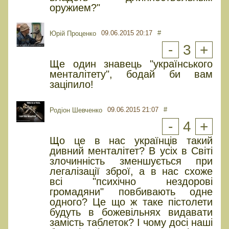
оружием?"
09.06.2015 20:17
#
Юрiй Проценко
-
3
+
Ще один знавець "українського
менталітету", бодай би вам
заціпило!
09.06.2015 21:07
#
Родіон Шевченко
-
4
+
Що це в нас українців такий
дивний менталітет? В усіх в Світі
злочинність зменшується при
легалізації зброї, а в нас схоже
всі "психічно нездорові
громадяни" повбивають одне
одного? Це що ж таке пістолети
будуть в божевільнях видавати
замість таблеток? І чому досі наші