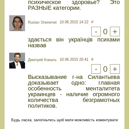
психическое здоровье? Это
РАЗНЫЕ категории.
10.06.2015 14:22
#
Ruslan Sheremet
-
0
+
здається він українців психами
назвав
10.06.2015 20:41
#
Дмитрий Коваль
-
0
+
Высказывание г-на Силантьева
доказывает одно: главная
особенность менталитета
украинцев - наличие огромного
количества безграмотных
политиков.
Будь ласка, залогіньтесь щоб мати можливість коментувати