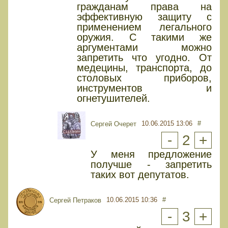
гражданам права на
эффективную защиту с
применением легального
оружия. С такими же
аргументами можно
запретить что угодно. От
медецины, транспорта, до
столовых приборов,
инструментов и
огнетушителей.
10.06.2015 13:06
#
Сергей Очерет
-
2
+
У меня предложение
получше - запретить
таких вот депутатов.
10.06.2015 10:36
#
Сергей Петраков
-
3
+