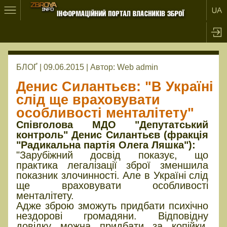
БЛОҐ | 09.06.2015 |
Автор:
Web admin
Денис Силантьєв: "В Україні
слід ще враховувати
особливості менталітету"
Співголова МДО "Депутатський
контроль" Денис Силантьєв (фракція
"Радикальна партія Олега Ляшка"):
"Зарубіжний досвід показує, що
практика легалізації зброї зменшила
показник злочинності. Але в Україні слід
ще враховувати особливості
менталітету.
Адже зброю зможуть придбати психічно
нездорові громадяни. Відповідну
довідку можна придбати за копійки.