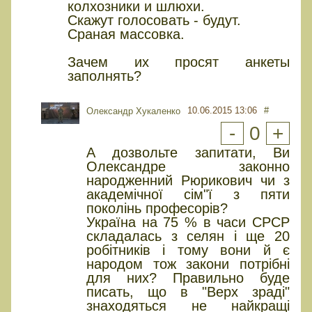
колхозники и шлюхи.
Скажут голосовать - будут.
Сраная массовка.
Зачем их просят анкеты
заполнять?
10.06.2015 13:06
#
Олександр Хукаленко
-
0
+
А дозвольте запитати, Ви
Олександре законно
народженний Рюрикович чи з
академічної сім"ї з пяти
поколінь професорів?
Україна на 75 % в часи СРСР
складалась з селян і ще 20
робітників і тому вони й є
народом тож закони потрібні
для них? Правильно буде
писать, що в "Верх зраді"
знаходяться не найкращі