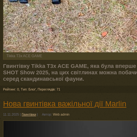
Tikka T3x ACE GAME
Гвинтівку Tikka T3x ACE GAME, яка була вперше п
SHOT Show 2025, на цих світлинах можна побачи
серед скандинавської фауни.
Рейтинг: 0
,
Тип: Блоґ
,
Переглядів: 71
Нова гвинтівка важільної дії Marlin
11.11.2025
|
Гвинтівки
|
Автор:
Web admin