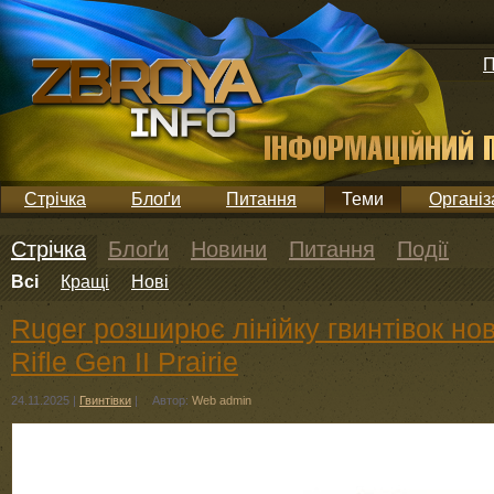
П
Стрічка
Блоґи
Питання
Теми
Організ
Стрічка
Блоґи
Новини
Питання
Події
Всі
Кращі
Нові
Ruger розширює лінійку гвинтівок но
Rifle Gen II Prairie
24.11.2025
|
Гвинтівки
|
Автор:
Web admin