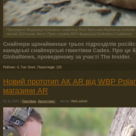
Президент Федерації бойового снайпінгу Росії Ярослав Якубов на полігоні з
лютий 2024 року. Фото: Прес-служба МГО Федерації Бойового Снайпінгу
Снайпери щонайменше трьох підрозділів російс
канадські снайперські гвинтівки Cadex. Про це 
GlobalNews, проведеному за участі The Insider.
Рейтинг: 0
,
Тип: Блоґ
,
Переглядів: 125
Новий прототип АК AR від WBP Pola
магазини AR
03.11.2025
|
Гвинтівки
,
Аксесуари
|
Автор:
Web admin