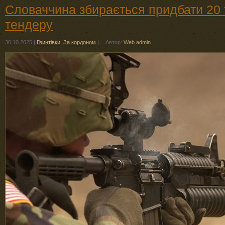
Словаччина збирається придбати 20 т
тендеру
30.10.2025
|
Гвинтівки
,
За кордоном
|
Автор:
Web admin