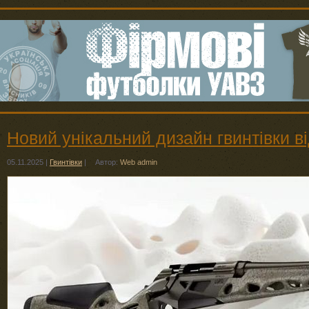
Новий унікальний дизайн гвинтівки від
05.11.2025
|
Гвинтівки
|
Автор:
Web admin