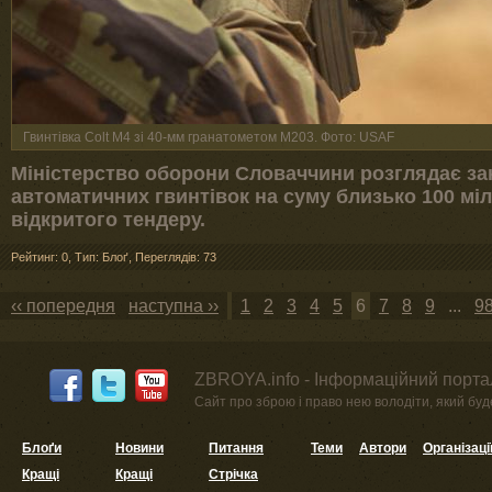
Гвинтівка Colt M4 зі 40-мм гранатометом M203. Фото: USAF
Міністерство оборони Словаччини розглядає за
автоматичних гвинтівок на суму близько 100 мі
відкритого тендеру.
Рейтинг: 0
,
Тип: Блоґ
,
Переглядів: 73
‹‹ попередня
наступна ››
1
2
3
4
5
6
7
8
9
...
9
ZBROYA.info - Інформаційний портал
Сайт про зброю і право нею володіти, який буде 
Блоґи
Новини
Питання
Теми
Автори
Організаці
Кращі
Кращі
Стрічка