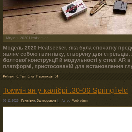
Модель 2020 Heatseeker
Модель 2020 Heatseeker, яка була спочатку пре
являє собою гвинтівку, створену для стрільців,
болтової конструкції й модульності у стилі AR в
платформі, пристосованій для встановлення гл
Рейтинг: 0
,
Тип: Блоґ
,
Переглядів: 54
Томмі-ган у калібрі .30-06 Springfield
06.11.2025
|
Гвинтівки
,
За кордоном
|
Автор:
Web admin