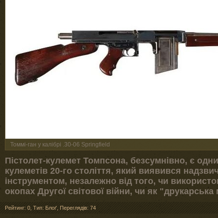
Томмі-ган у калібрі .30-06 Springfield
Пістолет-кулемет Томпсона, безсумнівно, є одни
кулеметів 20-го століття, який виявився надзв
інструментом, незалежно від того, чи використо
окопах Другої світової війни, чи як "друкарськ
Рейтинг: 0
,
Тип: Блоґ
,
Переглядів: 74