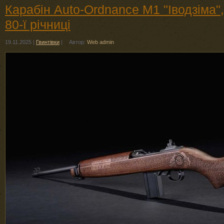
Карабін Auto-Ordnance M1 "Іводзіма"
80-ї річниці
19.11.2025
|
Гвинтівки
|
Автор:
Web admin