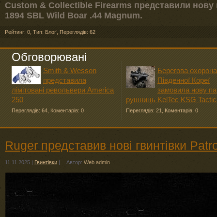
Custom & Collectible Firearms представили нову 
1894 SBL Wild Boar .44 Magnum.
Рейтинг: 0
,
Тип: Блоґ
,
Переглядів: 62
Обговорювані
Smith & Wesson
Берегова охорона
представила
Південної Кореї
лімітовані револьвери America
замовила нову па
250
рушниць KelTec KSG Tactic
Переглядів: 64
,
Коментарів: 0
Переглядів: 21
,
Коментарів: 0
Ruger представив нові гвинтівки Patrol
11.11.2025
|
Гвинтівки
|
Автор:
Web admin