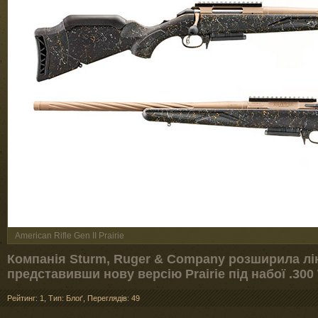
American Rifle Gen II Prairie
Компанія Sturm, Ruger & Company розширила ліній
представивши нову версію Prairie під набої .300
Рейтинг: 1
,
Тип: Блоґ
,
Переглядів: 49