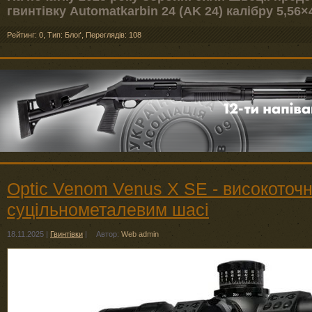
гвинтівку Automatkarbin 24 (AK 24) калібру 5,56
Рейтинг: 0
,
Тип: Блоґ
,
Переглядів: 108
Optic Venom Venus X SE - високоточна
суцільнометалевим шасі
18.11.2025
|
Гвинтівки
|
Автор:
Web admin