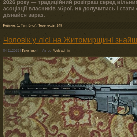
2026 року — традиційний розіграш серед вільних
асоціації власників зброї. Як долучитись і стат
дізнайся зараз.
Рейтинг: 1
,
Тип: Блоґ
,
Переглядів: 149
Чоловік у лісі на Житомирщині знайш
04.11.2025
|
Гвинтівки
|
Автор:
Web admin