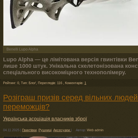
Benelli Lupo Alpha
Lupo Alpha — це лімітована версія гвинтівки Ben
лише 1000 штук. Унікальна скелетонізована конст
спеціального високоміцного технополімеру.
Рейтинг: 0
,
Тип: Блоґ
,
Переглядів: 116
,
Коментарів:
1
Розіграш призів серед вільних людей
переможців?
Українська асоціація власників зброї
04.11.2025
|
Гвинтівки
,
Рушниці
,
Аксесуари
|
Автор:
Web admin