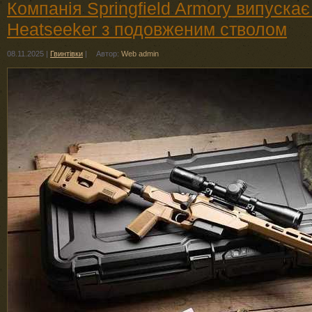
Компанія Springfield Armory випускає 
Heatseeker з подовженим стволом
08.11.2025
|
Гвинтівки
|
Автор:
Web admin