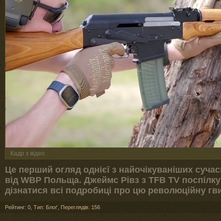
Кадр з відео
Це перший огляд однієї з найочікуваніших суча
від WBP Польща. Джеймс Рівз з TFB TV поспілк
дізнатися всі подробиці про цю революційну гви
Рейтинг: 0
,
Тип: Блоґ
,
Переглядів: 156