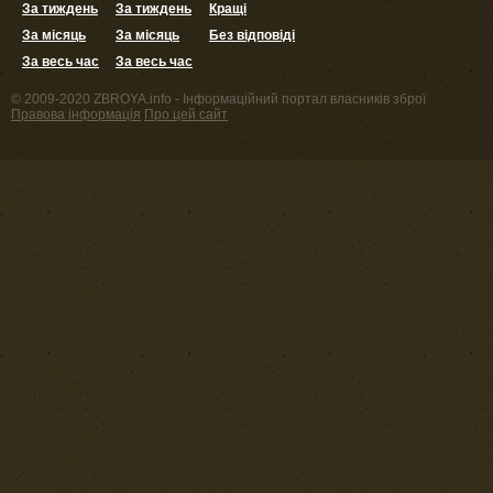
За тиждень
За тиждень
Кращі
За місяць
За місяць
Без відповіді
За весь час
За весь час
© 2009-2020 ZBROYA.info - Інформаційний портал власників зброї
Правова інформація
Про цей сайт