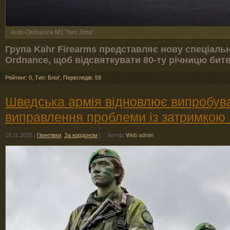
Auto-Ordnance M1 "Iwo Jima"
Група Kahr Firearms представляє нову спеціальн
Ordnance, щоб відсвяткувати 80-ту річницю битви
Рейтинг: 0
,
Тип: Блоґ
,
Переглядів: 59
Шведська армія відновлює випробува
виправлення проблеми із затримкою
19.11.2025
|
Гвинтівки
,
За кордоном
|
Автор:
Web admin