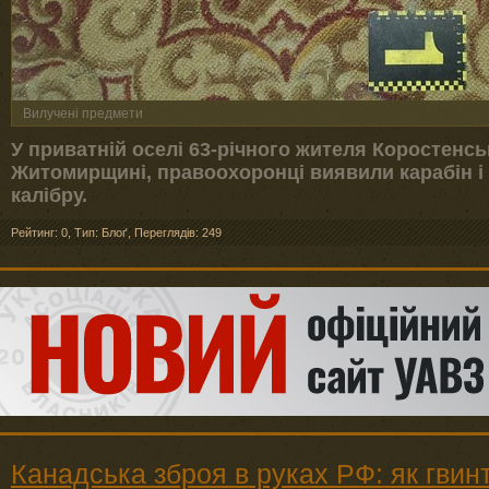
Вилучені предмети
У приватній оселі 63-річного жителя Коростенсь
Житомирщині, правоохоронці виявили карабін і 
калібру.
Рейтинг: 0
,
Тип: Блоґ
,
Переглядів: 249
Канадська зброя в руках РФ: як гвин