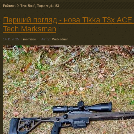
Рейтинг: 0
,
Тип: Блоґ
,
Переглядів: 53
Перший погляд - нова Tikka T3x AC
Tech Marksman
14.11.2025
|
Гвинтівки
|
Автор:
Web admin