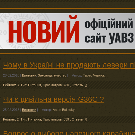
Чому в Україні не продають левери п
28.02.2018
|
Винтовки
,
Законодательство
|
Автор:
Тарас Чернюк
Рейтинг: 3
,
Тип: Питання
,
Просмотров: 780
,
Ответы:
3
Чи є цивільна версія G36C ?
25.02.2018
|
Винтовки
|
Автор:
Anton Beletsky
Рейтинг: 2
,
Тип: Питання
,
Просмотров: 639
,
Ответы:
8
Вопрос о выборе нарезного карабин