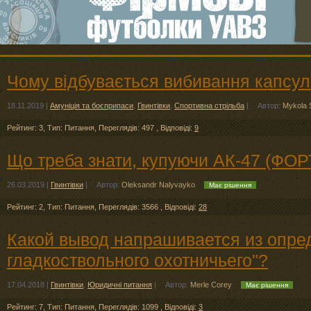
Чому відбувається вибивання капсуля
18.11.2019
|
Амуніція та боєприпаси
,
Гвинтівки
,
Спортивна стрільба
|
Автор:
Mykola 
Рейтинг: 3
,
Тип: Питання
,
Переглядів: 497
,
Відповіді:
9
Що треба знати, купуючи АК-47 (ФОР
26.03.2019
|
Гвинтівки
|
Автор:
Oleksandr Nalyvayko
Має рішення
Рейтинг: 2
,
Тип: Питання
,
Переглядів: 3566
,
Відповіді:
28
Какой вывод напрашивается из опре
гладкоствольного охотничьего"?
17.04.2018
|
Гвинтівки
,
Юридичні питання
|
Автор:
Merle Corey
Має рішення
Рейтинг: 7
,
Тип: Питання
,
Переглядів: 1099
,
Відповіді:
3