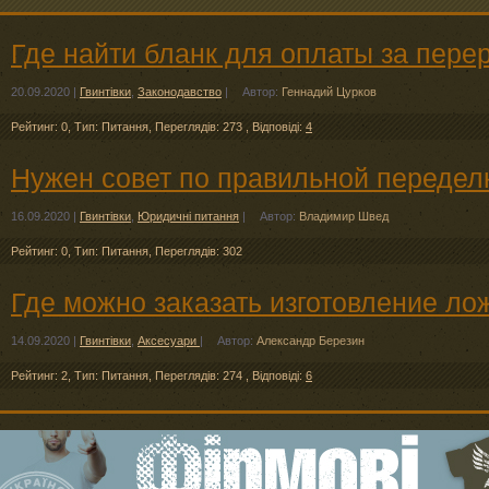
Где найти бланк для оплаты за пер
20.09.2020
|
Гвинтівки
,
Законодавство
|
Автор:
Геннадий Цурков
Рейтинг: 0
,
Тип: Питання
,
Переглядів: 273
,
Відповіді:
4
Нужен совет по правильной передел
16.09.2020
|
Гвинтівки
,
Юридичні питання
|
Автор:
Владимир Швед
Рейтинг: 0
,
Тип: Питання
,
Переглядів: 302
Где можно заказать изготовление л
14.09.2020
|
Гвинтівки
,
Аксесуари
|
Автор:
Александр Березин
Рейтинг: 2
,
Тип: Питання
,
Переглядів: 274
,
Відповіді:
6