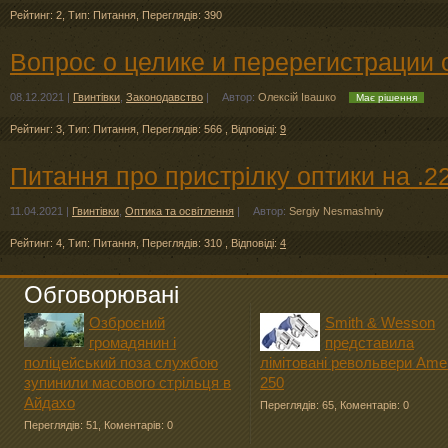
Рейтинг: 2
,
Тип: Питання
,
Переглядів: 390
Вопрос о целике и перерегистрации
08.12.2021
|
Гвинтівки
,
Законодавство
|
Автор:
Олексій Івашко
Має рішення
Рейтинг: 3
,
Тип: Питання
,
Переглядів: 566
,
Відповіді:
9
Питання про пристрілку оптики на .
11.04.2021
|
Гвинтівки
,
Оптика та освітлення
|
Автор:
Sergiy Nesmashniy
Рейтинг: 4
,
Тип: Питання
,
Переглядів: 310
,
Відповіді:
4
Обговорювані
Озброєний
Smith & Wesson
громадянин і
представила
поліцейський поза службою
лімітовані револьвери Ame
зупинили масового стрільця в
250
Айдахо
Переглядів: 65
,
Коментарів: 0
Переглядів: 51
,
Коментарів: 0