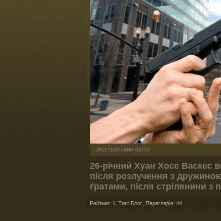
Ілюстративне фото
26-річний Хуан Хосе Васкес 
після розлучення з дружиною
ґратами, після стрілянини з 
Рейтинг: 1
,
Тип: Блоґ
,
Переглядів: 44