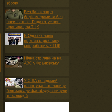
зброю
Без балаклав, з
бодікамерами та без
насильства – Рада готує нові
правила для ТЦК
В Одесі чоловік
відкрив стрілянину
співробітниках ТЦК
Нічна стрілянина на
АЗС у Франківську
У США невідомий
влаштував стрілянину
біля закладу фастфуду, загинули
троє людей