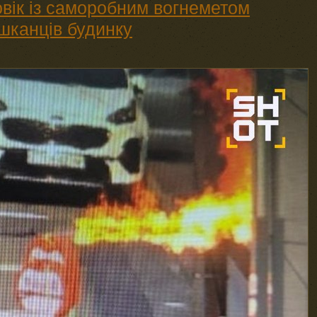
овік із саморобним вогнеметом
шканців будинку