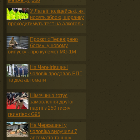
майже $7,000
У Латвії поліцейські, які
носять зброю, щоранку
проходитимуть тест на алкоголь
Проєкт «Перевірено
боєм»: у новому
випуску - про кулемет MG-1М
На Чернігівщині
чоловік продавав РПГ
та два автомати
Німеччина готує
замовлення другої
партії з 250 тисяч
гвинтівок G95
На Черкащині у
чоловіка вилучили 7
автоматів та іншу