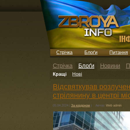
Стрічка
Блоґи
Питання
Стрічка
Блоґи
Новини
П
Кращі
Нові
Відсвяткував розлучен
стрілянину в центрі мі
05.04.2024
|
За кордоном
|
Автор:
Web admin