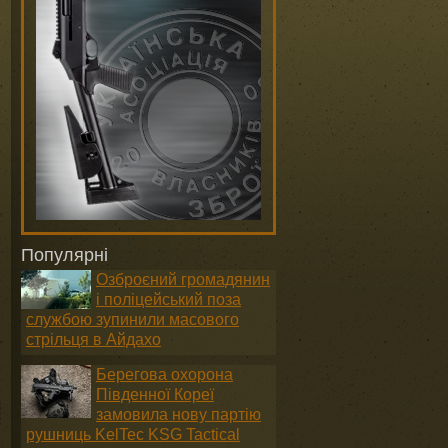
Популярні
Озброєний громадянин
і поліцейський поза
службою зупинили масового
стрільця в Айдахо
Берегова охорона
Південної Кореї
замовила нову партію
рушниць KelTec KSG Tactical