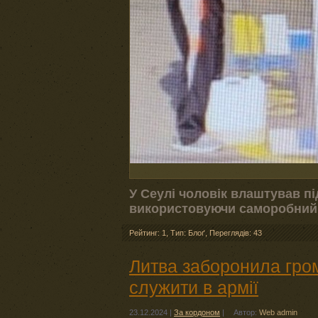
У Сеулі чоловік влаштував пі
використовуючи саморобний
Рейтинг: 1
,
Тип: Блоґ
,
Переглядів: 43
Литва заборонила гром
служити в армії
23.12.2024
|
За кордоном
|
Автор:
Web admin