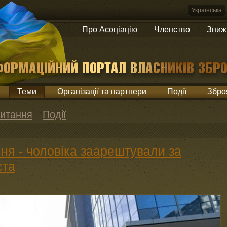
Українська
Про Асоціацію
Членство
Зниж
Теми
Організації та партнери
Події
Збро
итання
Події
ня - чоловіка заарештували за
ста