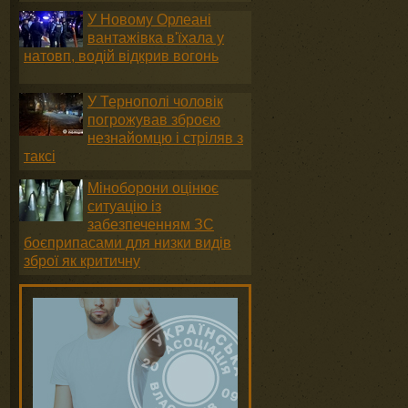
У Новому Орлеані
вантажівка в'їхала у
натовп, водій відкрив вогонь
У Тернополі чоловік
погрожував зброєю
незнайомцю і стріляв з
таксі
Міноборони оцінює
ситуацію із
забезпеченням ЗС
боєприпасами для низки видів
зброї як критичну