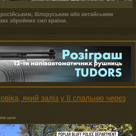
 російським, білоруським або китайським
ах збройних сил країни.
віка, який заліз у її спальню через
Web admin