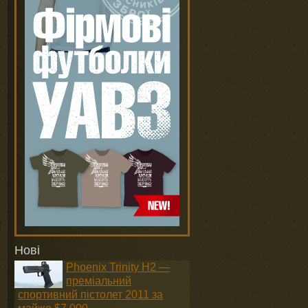
Нові
Phoenix Trinity H2 —
преміальний
спортивний пістолет 2011 за