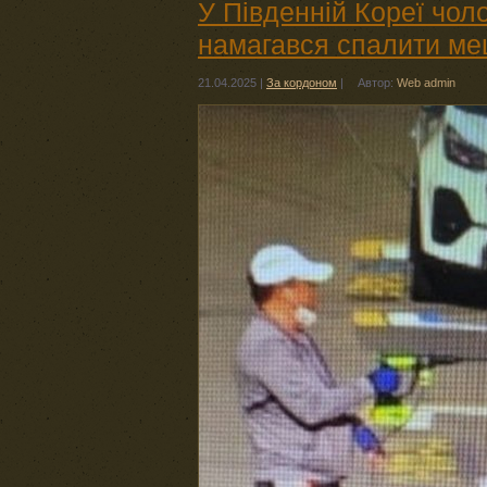
У Південній Кореї чол
намагався спалити ме
21.04.2025
|
За кордоном
|
Автор:
Web admin