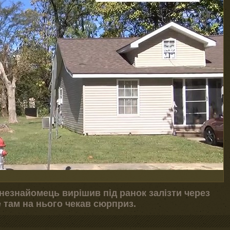
 незнайомець вирішив під ранок залізти через
е там на нього чекав сюрприз.