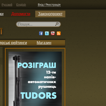
Русский
English
Вхід / Реєстрація
ки
Допомогти
Законопроект
ярські рейтинги
Магазин