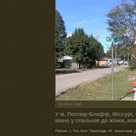
На місці події
У м. Поплар-Блафф, Міссурі,
вікно у спальню до жінки, ал
Рейтинг: 1
,
Тип: Блоґ
,
Переглядів: 43
,
Коментарів:
1