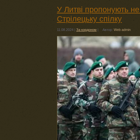
У Литві пропонують не
Стрілецьку спілку
11.08.2024
|
За кордоном
|
Автор:
Web admin