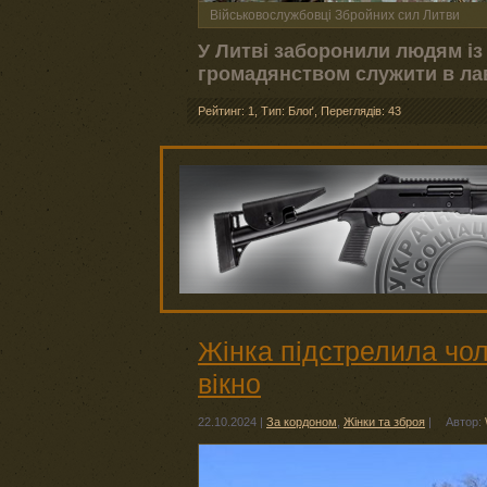
Військовослужбовці Збройних сил Литви
У Литві заборонили людям із
громадянством служити в лав
Рейтинг: 1
,
Тип: Блоґ
,
Переглядів: 43
Жінка підстрелила чоло
вікно
22.10.2024
|
За кордоном
,
Жінки та зброя
|
Автор: