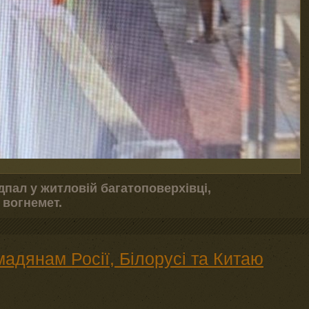
дпал у житловій багатоповерхівці,
 вогнемет.
адянам Росії, Білорусі та Китаю