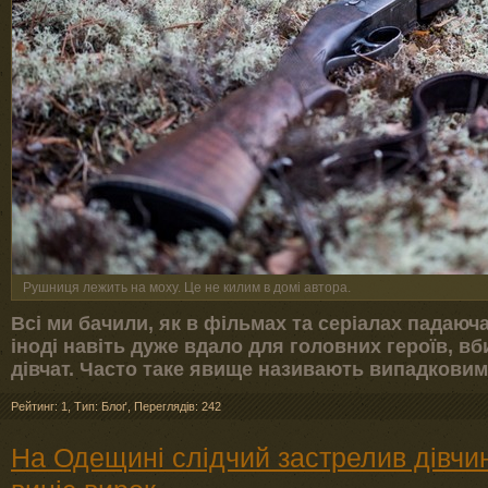
Рушниця лежить на моху. Це не килим в домі автора.
Всі ми бачили, як в фільмах та серіалах падаюча
іноді навіть дуже вдало для головних героїв, в
дівчат. Часто таке явище називають випадковим
Рейтинг: 1
,
Тип: Блоґ
,
Переглядів: 242
На Одещині слідчий застрелив дівчин