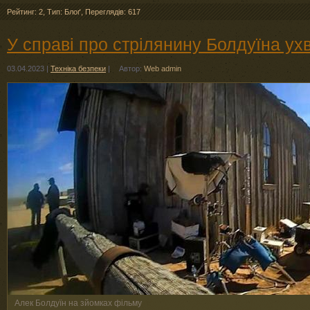
Рейтинг: 2
,
Тип: Блоґ
,
Переглядів: 617
У справі про стрілянину Болдуїна ух
03.04.2023
|
Техніка безпеки
|
Автор:
Web admin
Алек Болдуїн на зйомках фільму