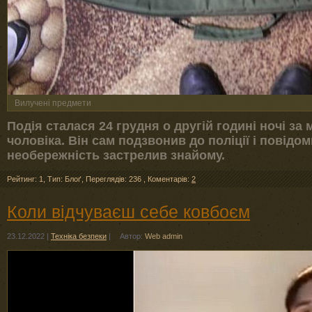
Вилучені предмети
Подія сталася 24 грудня о другій годині ночі з
чоловіка. Він сам подзвонив до поліції і повідо
необережність застрелив знайому.
Рейтинг: 1
,
Тип: Блоґ
,
Переглядів: 236
,
Коментарів:
2
Коли відчуваєш себе ковбоєм
23.12.2022
|
Техніка безпеки
|
Автор:
Web admin