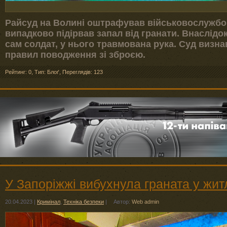
Райсуд на Волині оштрафував військовослужбов
випадково підірвав запал від гранати. Внаслід
сам солдат, у нього травмована рука. Суд визн
правил поводження зі зброєю.
Рейтинг: 0
,
Тип: Блоґ
,
Переглядів: 123
У Запоріжжі вибухнула граната у жи
20.04.2023
|
Кримінал
,
Техніка безпеки
|
Автор:
Web admin