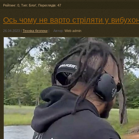
Рейтинг: 0
,
Тип: Блоґ
,
Переглядів: 47
Ось чому не варто стріляти у вибухон
26.04.2023
|
Техніка безпеки
|
Автор:
Web admin