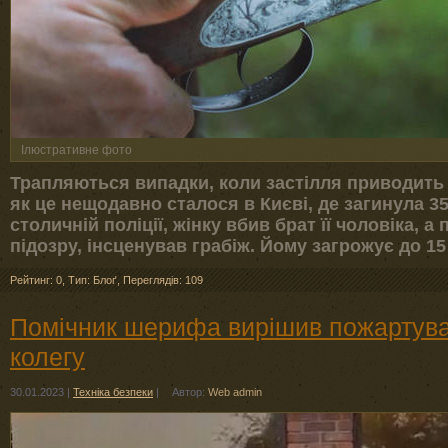
Ілюстративне фото
Трапляються випадки, коли застілля приводить
як це нещодавно сталося в Києві, де загинула 35
столичній поліції, жінку вбив брат її чоловіка, а 
підозру, інсценував грабіж. Йому загрожує до 15
Рейтинг: 0
,
Тип: Блоґ
,
Переглядів: 109
Помічник шерифа вирішив пожартуват
колегу
30.01.2023
|
Техніка безпеки
|
Автор:
Web admin