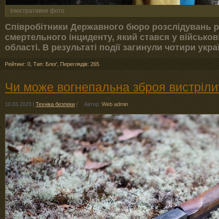
Ілюстративне фото
Співробітники Державного бюро розслідувань р
смертельного інциденту, який стався у військові
області. В результаті події загинули чотири укр
Рейтинг: 0
,
Тип: Блоґ
,
Переглядів: 265
Чи може вогнепальна зброя вистріли
10.03.2023
|
Техніка безпеки
|
Автор:
Web admin