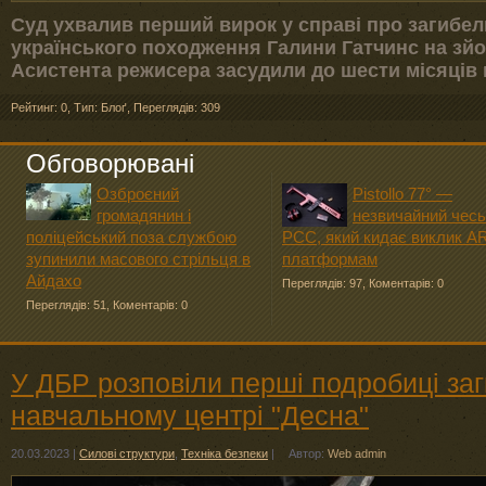
Суд ухвалив перший вирок у справі про загибе
українського походження Галини Гатчинс на зйо
Асистента режисера засудили до шести місяців
Рейтинг: 0
,
Тип: Блоґ
,
Переглядів: 309
Обговорювані
Озброєний
Pistollo 77° —
громадянин і
незвичайний чесь
поліцейський поза службою
PCC, який кидає виклик A
зупинили масового стрільця в
платформам
Айдахо
Переглядів: 97
,
Коментарів: 0
Переглядів: 51
,
Коментарів: 0
У ДБР розповіли перші подробиці заг
навчальному центрі "Десна"
20.03.2023
|
Силові структури
,
Техніка безпеки
|
Автор:
Web admin