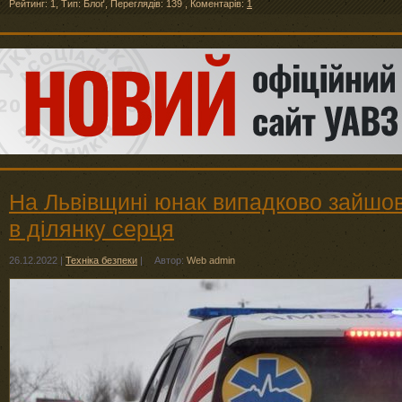
Рейтинг: 1
,
Тип: Блоґ
,
Переглядів: 139
,
Коментарів:
1
На Львівщині юнак випадково зайшов
в ділянку серця
26.12.2022
|
Техніка безпеки
|
Автор:
Web admin