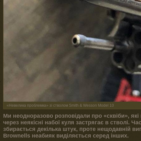
«Невелика проблемка» зі стволом Smith & Wesson Model 10
Ми неодноразово розповідали про «сквіби», які 
через неякісні набої куля застрягає в стволі. Ча
збирається декілька штук, проте нещодавній вип
Brownells неабияк виділяється серед інших.