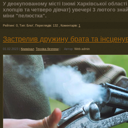
У деокупованому місті Ізюмі Харківської області 
хлопців та четверо дівчат) увечері 3 лютого зн
міни "пелюстка".
Рейтинг: 0
,
Тип: Блоґ
,
Переглядів: 132
,
Коментарів:
1
Застрелив дружину брата та інсценув
01.02.2023
|
Кримінал
,
Техніка безпеки
|
Автор:
Web admin