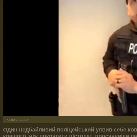
Кадр з відео
Один недбайливий поліцейський уявив себе ковб
кращого, ніж покрутити пістолет, просунувши па