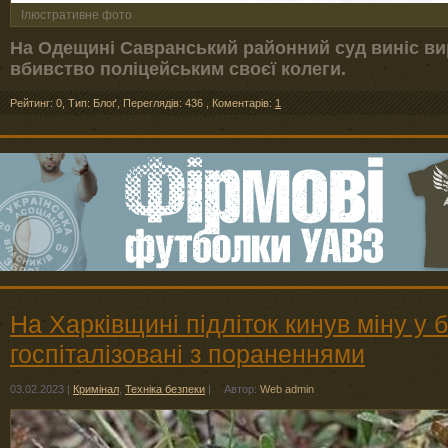
Ілюстративне фото
На Одещині Савранський районний суд виніс вир
вбивство поліцейським своєї колеги.
Рейтинг: 0
,
Тип: Блоґ
,
Переглядів: 436
,
Коментарів:
1
На Харківщині підліток кинув міну у б
госпіталізовані з пораненнями
03.02.2023
|
Кримінал
,
Техніка безпеки
|
Автор:
Web admin