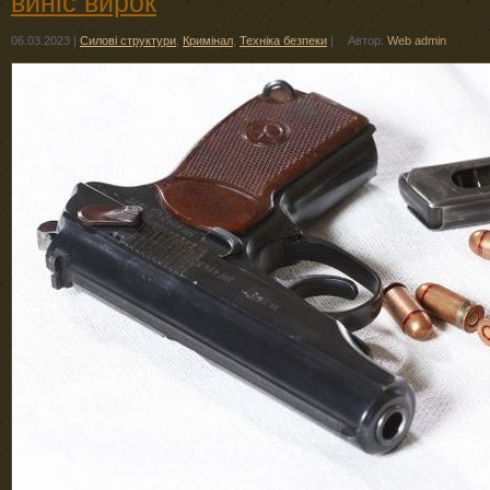
виніс вирок
06.03.2023
|
Силові структури
,
Кримінал
,
Техніка безпеки
|
Автор:
Web admin