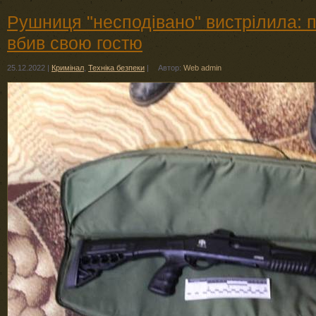
Рушниця "несподівано" вистрілила: 
вбив свою гостю
25.12.2022
|
Кримінал
,
Техніка безпеки
|
Автор:
Web admin