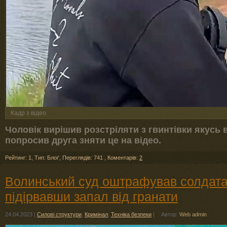
Кадр з відео
Чоловік вирішив розстріляти з гвинтівки якусь
попросив друга зняти це на відео.
Рейтинг: 1
,
Тип: Блоґ
,
Переглядів: 741
,
Коментарів:
2
Волинський суд оштрафував солдата,
підірвавши запал від гранати
24.04.2023
|
Силові структури
,
Кримінал
,
Техніка безпеки
|
Автор:
Web admin