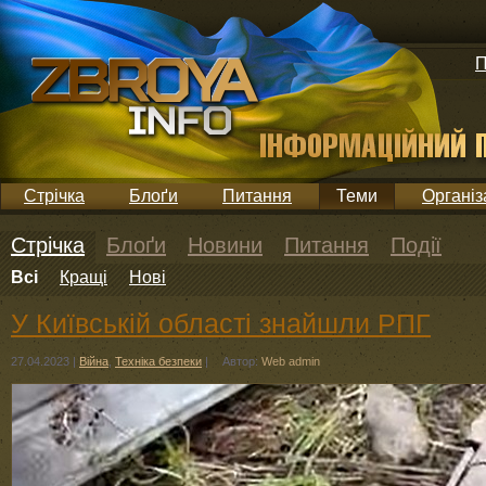
П
Стрічка
Блоґи
Питання
Теми
Організ
Стрічка
Блоґи
Новини
Питання
Події
Всі
Кращі
Нові
У Київській області знайшли РПГ
27.04.2023
|
Війна
,
Техніка безпеки
|
Автор:
Web admin