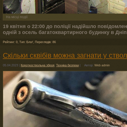
На місці події
19 квітня о 22:00 до поліції надійшло повідомле
одній з осель багатоквартирного будинку в Дніп
Рейтинг: 0
,
Тип: Блоґ
,
Переглядів: 86
Скільки сквібів можна загнати у ств
05.04.2023
|
Короткоствольна зброя
,
Техніка безпеки
|
Автор:
Web admin