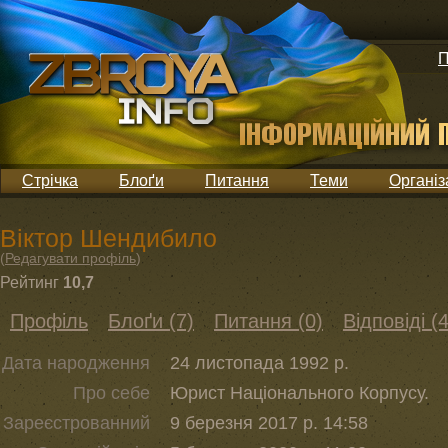
П
Стрічка
Блоґи
Питання
Теми
Організ
Віктор Шендибило
(
Редагувати профіль
)
Рейтинг
10,7
Профіль
Блоґи (7)
Питання (0)
Відповіді (4
Дата народження
24 листопада 1992 р.
Про себе
Юрист Національного Корпусу.
Зареєстрованний
9 березня 2017 р. 14:58