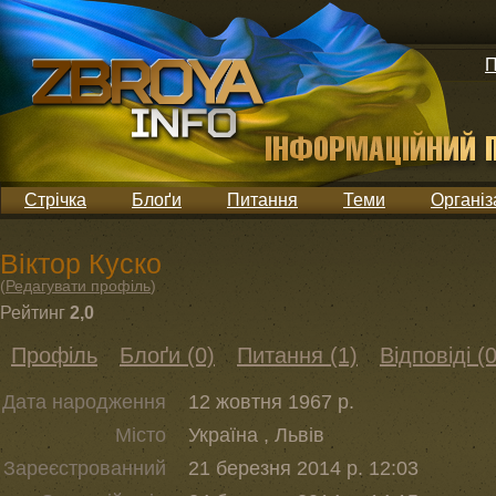
П
Стрічка
Блоґи
Питання
Теми
Організ
Віктор Куско
(
Редагувати профіль
)
Рейтинг
2,0
Профіль
Блоґи (0)
Питання (1)
Відповіді (0
Дата народження
12 жовтня 1967 р.
Місто
Україна , Львів
Зареєстрованний
21 березня 2014 р. 12:03