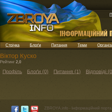
П
Стрічка
Блоґи
Питання
Теми
Організ
Віктор Куско
Рейтинг
2,0
Профіль
Блоґи (0)
Питання (1)
Відповіді (0
ZBROYA.info - Інформаційний портал