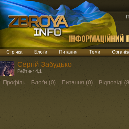
П
Стрічка
Блоґи
Питання
Теми
Організ
Сергій Забудько
Рейтинг
4,1
Профіль
Блоґи (0)
Питання (0)
Відповіді (8