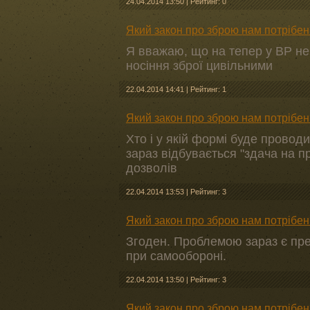
24.04.2014 13:50
|
Рейтинг: 0
Який закон про зброю нам потрібен
Я вважаю, що на тепер у ВР не
носіння зброї цивільними
22.04.2014 14:41
|
Рейтинг: 1
Який закон про зброю нам потрібен
Хто і у якій формі буде провод
зараз відбувається "здача на пра
дозволів
22.04.2014 13:53
|
Рейтинг: 3
Який закон про зброю нам потрібен
Згоден. Проблемою зараз є пре
при самообороні.
22.04.2014 13:50
|
Рейтинг: 3
Який закон про зброю нам потрібен