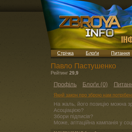
Стрічка
Блоґи
Питання
Павло Пастушенко
Рейтинг
29,9
Профіль
Блоґи (0)
Питанн
Який закон про зброю нам потрібен
На жаль, його позицію можна зр
Асоціацією?
Збори підписів?
Може, агітаційна кампанія у с