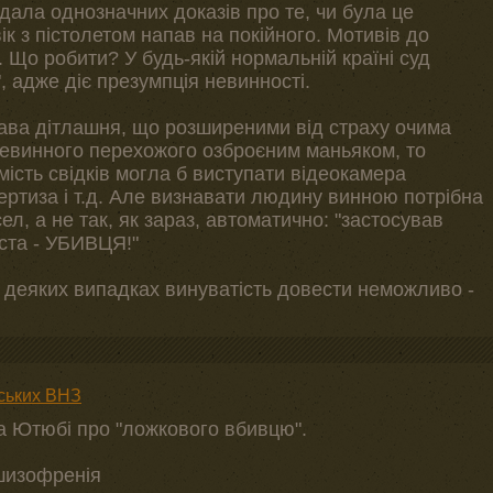
дала однозначних доказів про те, чи була це
к з пістолетом напав на покійного. Мотивів до
. Що робити? У будь-якій нормальній країні суд
, адже діє презумпція невинності.
ава дітлашня, що розширеними від страху очима
невинного перехожого озброєним маньяком, то
ість свідків могла б виступати відеокамера
ртиза і т.д. Але визнавати людину винною потрібна
ел, а не так, як зараз, автоматично: "застосував
ста - УБИВЦЯ!"
 деяких випадках винуватість довести неможливо -
ських ВНЗ
а Ютюбі про "ложкового вбивцю".
 шизофренія