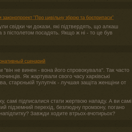
 законопроект "Про цивільну зброю та боєприпаси"
ули свідки чи докази, які підтвердять, що алкаш
 з пістолетом посадять. Якщо ж ні - то це був
ернативный сценарий
м "він не винен - вона його спровокувала". Так часто
лочинців. Як жартували свого часу харківські
а, старєнькій тулупчік - лучшая защіта женщіни от
еку, самі підписалися стати жертвою нападу. А ви самі
ний підземний перехід, безлюдну промзону, погано
напідпитку? Завжди ходите втрьох-вчотирьох?