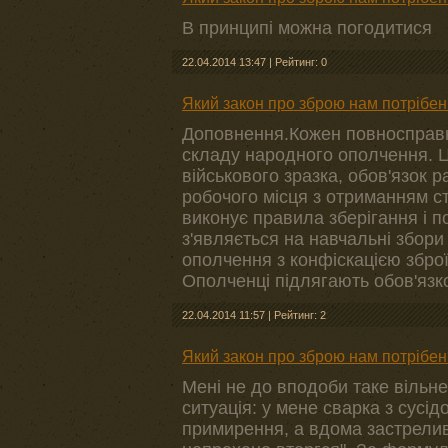
В принципі можна погодитися
22.04.2014 13:47
|
Рейтинг: 0
Який закон про зброю нам потрібен
Доповнення.Кожен повносправни
складу народного ополчення. 
військового зразка, обов'язок р
робочого місця з отриманням ст
виконує правила зберігання і 
з'являється на навчальні збор
ополчення з конфіскацією зброї
Ополченці підлягають обов'язков
22.04.2014 11:57
|
Рейтинг: 2
Який закон про зброю нам потрібен
Мені не до вподоби таке вільне
ситуація: у мене сварка з сусі
примирення, а вдома застрелив.