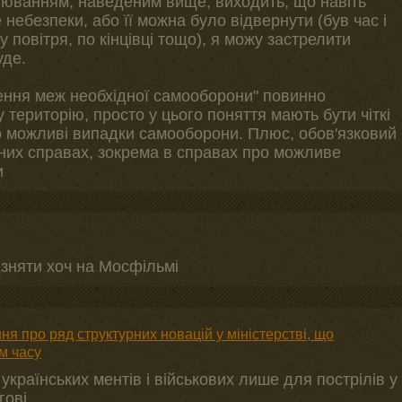
люванням, наведеним вище, виходить, що навіть
 небезпеки, або її можна було відвернути (був час і
 повітря, по кінцівці тощо), я можу застрелити
уде.
ння меж необхідної самооборони" повинно
територію, просто у цього поняття мають бути чіткі
о можливі випадки самооборони. Плюс, обов'язковий
ьних справах, зокрема в справах про можливе
и
зняти хоч на Мосфільмі
я про ряд структурних новацій у міністерстві, що
м часу
українських ментів і військових лише для пострілів у
гові