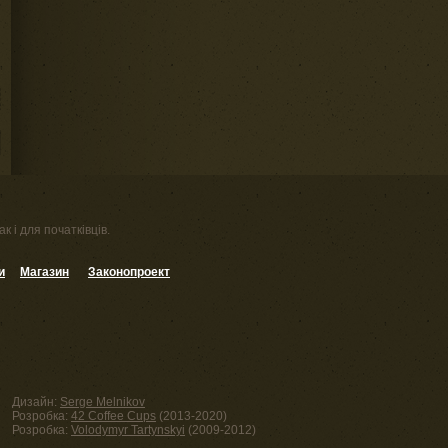
к і для початківців.
и
Магазин
Законопроект
Дизайн:
Serge Melnikov
Розробка:
42 Coffee Cups
(2013-2020)
Розробка:
Volodymyr Tartynskyi
(2009-2012)