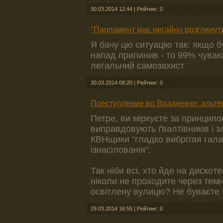
30.03.2014 12:44
|
Рейтинг: 0
"Парламент має негайно розглянути
Я бачу цю ситуацію так: якщо б
напад припинив - то 99% чувака
легальний самозахист
30.03.2014 08:20
|
Рейтинг: 0
Преступление во Врадиевке: альт
Петре, ви міркуєте за принципо
виправдовують ґвалтівників і з
КВНщики "гладко вибрітая галав
ізнасілованія".
Так ніби всі, хто йде на дискот
ніколи не проходите через тем
освітлену вулицю? Не буваєте 
29.03.2014 16:55
|
Рейтинг: 0