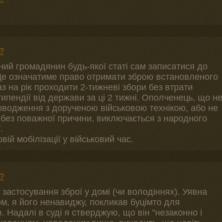
?
й громадянин будь-якої статі сам записатися до
Це означатиме право отримати зброю встановленого
аз на рік проходити 2-тижневі збори без втрати
ипендії від держави за ці 2 тижні. Ополченець, що н
поводження з дорученою військовою технікою, або не
и без поважної причини, виключається з народного
.
ій мобілізації у військовий час.
?
 застосування зброї у домі (чи володіннях). Уявна
дом, я його ненавиджу, покликав буцімто для
 Надалі в суді я стверджую, що він "незаконно і