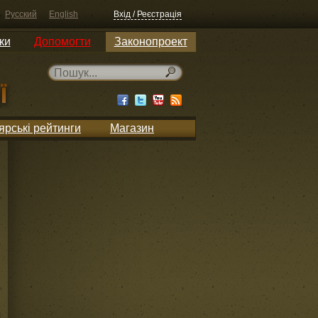
Русский
English
Вхід / Реєстрація
ки
Допомогти
Законопроект
ярські рейтинги
Магазин