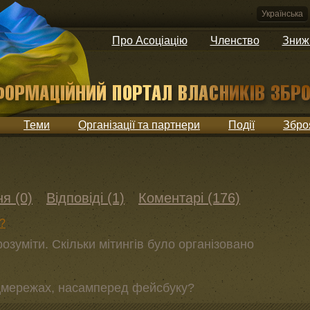
Українська
Про Асоціацію
Членство
Зниж
Теми
Організації та партнери
Події
Збро
я (0)
Відповіді (1)
Коментарі (176)
?
озуміти. Скільки мітингів було організовано
оцмережах, насамперед фейсбуку?