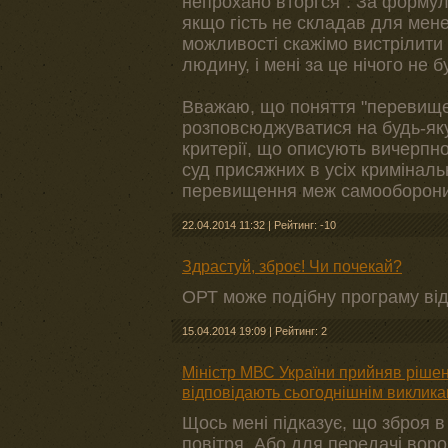
непрохано вторгся". За форму
якщо гість не складав для мене
можливості скажімо вистрілити у
людину, і мені за це нічого не б
Вважаю, що поняття "перевище
розповсюджуватися на будь-яку 
критерії, що описують вичерпн
суд присяжних в усіх кримінал
перевищення меж самооборон
22.04.2014 11:32
|
Рейтинг: -10
Здрастуй, зброє! Чи почекай?
ОРТ може подібну програму від
15.04.2014 19:09
|
Рейтинг: 2
Міністр МВС України прийняв рішенн
відповідають сьогоднішнім виклика
Щось мені підказує, що зброя в 
повітря. Або для передачі воро