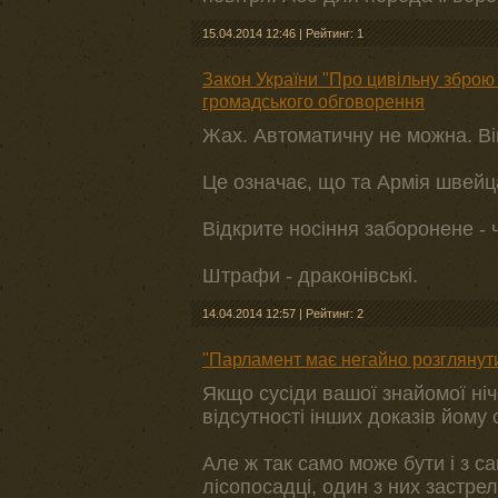
15.04.2014 12:46
|
Рейтинг: 1
Закон України "Про цивільну зброю
громадського обговорення
Жах. Автоматичну не можна. Ві
Це означає, що та Армія швейца
Відкрите носіння заборонене - 
Штрафи - драконівські.
14.04.2014 12:57
|
Рейтинг: 2
"Парламент має негайно розглянути
Якщо сусіди вашої знайомої нічог
відсутності інших доказів йому 
Але ж так само може бути і з с
лісопосадці, один з них застре