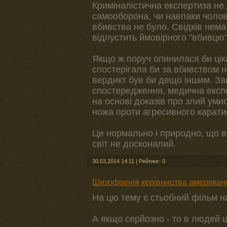
Криміналістична експертиза не 
самооборона, чи навпаки чолові
вбивства не було. Свідків нема
відпустить ймовірного "вбивцю"
Якщо ж поруч опинилася би цік
спостерігала би за вбивством 
вердикт був би дещо іншим. Зам
спостередження, медична експе
на основі доказів про злий умис
ножа проти агресивного карати
Це нормально і природно, що в
світ не досконалий.
30.03.2014 14:11
|
Рейтинг: 0
Шизофренія керівництва американ
На цю тему є стьобний фільм н
А якщо серйозно - то в людей