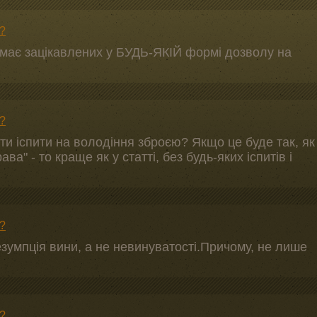
?
має зацікавлених у БУДЬ-ЯКІЙ формі дозволу на
?
ити іспити на володіння зброєю? Якщо це буде так, як
ва" - то краще як у статті, без будь-яких іспитів і
?
зумпція вини, а не невинуватості.Причому, не лише
?