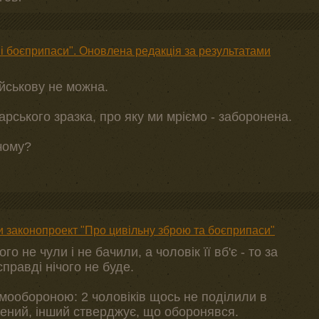
 і боєприпаси". Оновлена редакція за результатами
йськову не можна.
рського зразка, про яку ми мріємо - заборонена.
чому?
 законопроект "Про цивільну зброю та боєприпаси"
о не чули і не бачили, а чоловік її вб'є - то за
справді нічого не буде.
амообороною: 2 чоловіків щось не поділили в
лений, інший стверджує, що оборонявся.