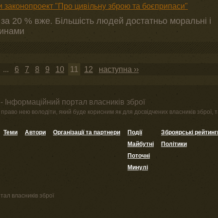
 законопроект "Про цивільну зброю та боєприпаси"
за 20 % вже. Більшість людей достатньо моральні і
чинами
...
6
7
8
9
10
11
12
наступна ››
- Інформаційний портал власників зброї
право нею володіти, який буде корисним як для досвідчених власників зброї, та
Теми
Автори
Організації та партнери
Події
Зброярські рейтинг
Майбутні
Політики
Поточні
Минулі
тал власників зброї