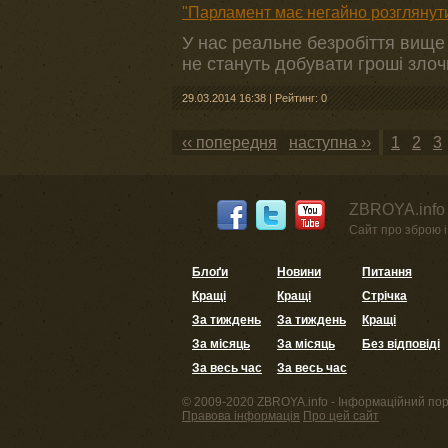
"Парламент має негайно розглянути
У нас реальне безробіття вище 
не стануть добувати гроші зло
29.03.2014 16:38
|
Рейтинг: 0
‹‹ попередня
наступна ››
1
2
3
ZBROYA.info 
Сайт про зброю і 
Блоґи
Новини
Питання
Кращі
Кращі
Стрічка
За тиждень
За тиждень
Кращі
За місяць
За місяць
Без відповіді
За весь час
За весь час
© 2009-2020 ZBROYA.info - Інформаційний пор
Правова інформація
Про цей сайт