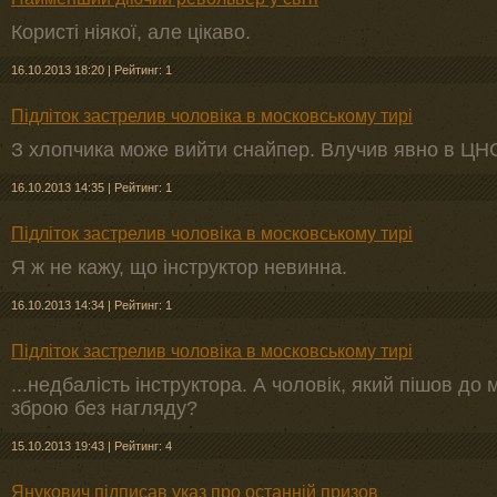
Користі ніякої, але цікаво.
16.10.2013 18:20
|
Рейтинг: 1
Підліток застрелив чоловіка в московському тирі
З хлопчика може вийти снайпер. Влучив явно в ЦНС 
16.10.2013 14:35
|
Рейтинг: 1
Підліток застрелив чоловіка в московському тирі
Я ж не кажу, що інструктор невинна.
16.10.2013 14:34
|
Рейтинг: 1
Підліток застрелив чоловіка в московському тирі
...недбалість інструктора. А чоловік, який пішов 
зброю без нагляду?
15.10.2013 19:43
|
Рейтинг: 4
Янукович підписав указ про останній призов