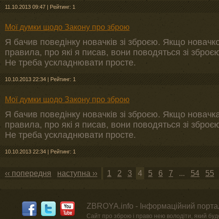
11.10.2013 09:47
|
Рейтинг: 1
Мої думки щодо Закону про зброю
Я бачив поведінку новачків зі зброєю. Якщо новачк
правила, про які я писав, вони поводяться зі зброєю
Не треба ускладнювати просте.
10.10.2013 22:34
|
Рейтинг: 1
Мої думки щодо Закону про зброю
Я бачив поведінку новачків зі зброєю. Якщо новачк
правила, про які я писав, вони поводяться зі зброєю
Не треба ускладнювати просте.
10.10.2013 22:34
|
Рейтинг: 1
‹‹ попередня
наступна ››
1
2
3
4
5
6
7
...
54
55
ZBROYA.info - Інформаційний портал
Сайт про зброю і право нею володіти, який буде 