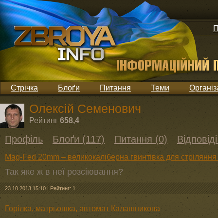
П
Стрічка
Блоґи
Питання
Теми
Організ
Олексій Семенович
Рейтинг
658,4
Профіль
Блоґи (117)
Питання (0)
Відповіді
Mag-Fed 20mm – великокаліберна гвинтівка для стріляння 
Так яке ж в неї розсіювання?
23.10.2013 15:10
|
Рейтинг: 1
Горілка, матрьошка, автомат Калашникова