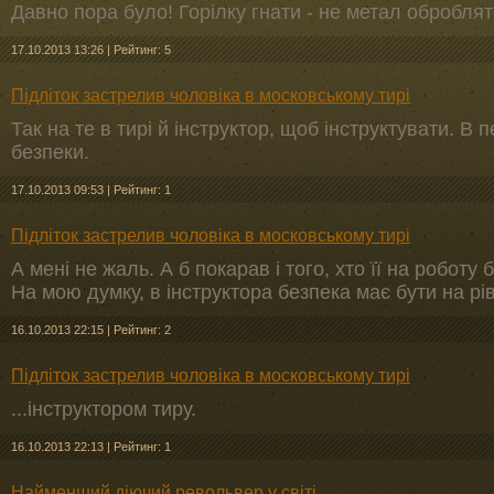
Давно пора було! Горілку гнати - не метал оброблят
17.10.2013 13:26
|
Рейтинг: 5
Підліток застрелив чоловіка в московському тирі
Так на те в тирі й інструктор, щоб інструктувати. В 
безпеки.
17.10.2013 09:53
|
Рейтинг: 1
Підліток застрелив чоловіка в московському тирі
А мені не жаль. А б покарав і того, хто її на роботу 
На мою думку, в інструктора безпека має бути на рівн
16.10.2013 22:15
|
Рейтинг: 2
Підліток застрелив чоловіка в московському тирі
...інструктором тиру.
16.10.2013 22:13
|
Рейтинг: 1
Найменший діючий револьвер у світі