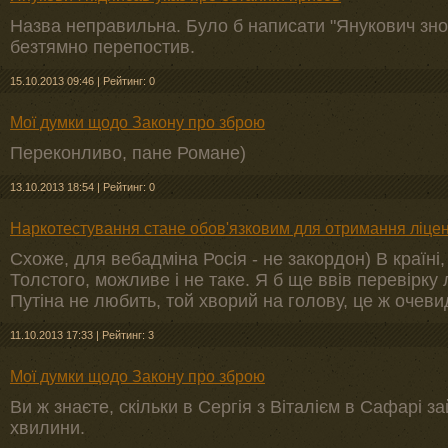
Назва неправильна. Було б написати "Янукович зно
безтямно перепостив.
15.10.2013 09:46
|
Рейтинг: 0
Мої думки щодо Закону про зброю
Переконливо, пане Романе)
13.10.2013 18:54
|
Рейтинг: 0
Наркотестування стане обов'язковим для отримання ліцен
Схоже, для вебадміна Росія - не закордон) В країні
Толстого, можливе і не таке. Я б ще ввів перевірку 
Путіна не любить, той хворий на голову, це ж очеви
11.10.2013 17:33
|
Рейтинг: 3
Мої думки щодо Закону про зброю
Ви ж знаєте, скільки в Сергія з Віталієм в Сафарі з
хвилини.