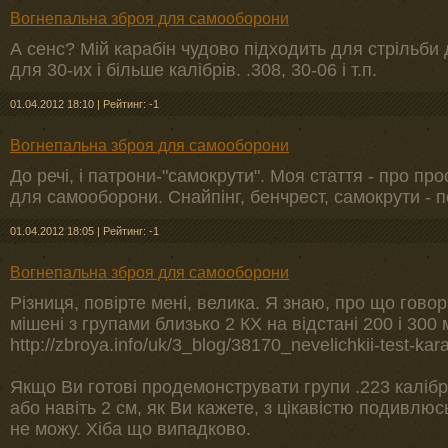
Вогнепальна зброя для самооборони
А сенс? Мій карабін чудово підходить для стрільби д
для 30-их і більше калібрів. .308, 30-06 і т.п.
01.04.2012 18:10
|
Рейтинг: -1
Вогнепальна зброя для самооборони
До речі, і патрони-"самокрути". Моя стаття - про про
для самооборони. Снайпінг, бенчрест, самокрути - п
01.04.2012 18:05
|
Рейтинг: -1
Вогнепальна зброя для самооборони
Різниця, повірте мені, велика. Я знаю, про що говорю
мішені з групами близько 2 КХ на відстані 200 і 300 
http://zbroya.info/uk/3_blog/38170_nevelichkii-test-kar
Якщо Ви готові продемонструвати групи .223 калібр
або навіть 2 см, як Ви кажете, з цікавістю подивлюс
не можу. Хіба що випадково.