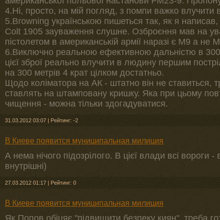
американської польової настанови FM23-9. Пропон
4.Ні, просто, на мій погляд, з помпи важко влучити 
5.Browning українською пишеться так, як я написав, 
Colt 1905 зауваження слушне. Озброєння мав на ув
пістолетом в американській армії наразі є M9 а не 
6.Виключно реальною ефективною дальністю в 300 м
цієї зброї реально влучити в людину першим постріло
на 300 метрів 4 крат цілком достатньо.
Щодо коліматора на АК - штатно він не ставиться, 
ставлять на штамповану кришку. Яка при цьому пов
чищення - можна тільки здогадуватися.
31.03.2012 03:07
|
Рейтинг: -2
В Киеве появится муниципальная милиция
А нема нічого підозрілого. В цієї влади всі вороги -
внутрішні)
27.03.2012 01:17
|
Рейтинг: 0
В Киеве появится муниципальная милиция
Як Попов обіцяє "підвищити безпеку киян", треба го