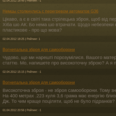
02.04.2012 18:49
|
Рейтинг: -1
Немцы столкнулись с перегревом автоматов G36
Цікаво, а є в світі така стрілецька зброя, щоб від п
Хіба шо АК. Бо нема шо втрачати. Щодо небезпеки оп
пластикове - про що мова?
02.04.2012 18:25
|
Рейтинг: 1
Вогнепальна зброя для самооборони
Чудово, що ми нарешті порозумілися. Вашого матер
статтю. Мо, напишете про високоточну зброю? А я 
02.04.2012 15:15
|
Рейтинг: -1
Вогнепальна зброя для самооборони
Високоточна зброя - не зброя самооборони. Тому зн
На 400 метрах .223 куля 3,6 грама має енергію близь
Дж. То чим краще поціляти, щоб не було підранків?
01.04.2012 20:56
|
Рейтинг: -1