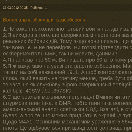
31.03.2012 20:35
|
Рейтинг: -1
Вогнепальна зброя для самооборони
1.Не кожен психологічно готовий вбити нападника, н
2.Я виходив з того, що американські настанови зазв
реальних бойових дій. Тому якщо вони пишуть, що т
так воно і є. Я не перевіряв. Ви готові підтвердити
ескпериментальними, так би мовити, даними?
4.Я написав про 50 м, Ви пишете про 50 м, в чому р
5.Я ж кажу, маю на увазі стандартне озброєння. Ма
тягати на собі важкенний 1911. А щоб контролювати 
Глока, який важить на третину менше, треба бути 
те частіше як службову зброю американські поліцей
калібрів .40SW або .357SIG.
6.Є ще реальні можливості стрільця) Вміння читати 
штурмова гвинтівка, а DMR, тобто гвинтівка вогнево
американський аналог совітської СВД. Взагалі, в ста
буває, а про те, що можна придбати в Україні. А тут
Щодо М4А1. Основним механізмом ураження 5,56х45 
плоть. Це відбувається при швидкості кулі вище пр