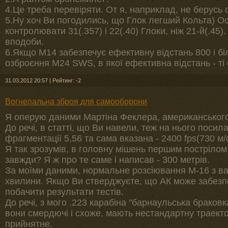
4.Це треба перевіряти. От я, наприклад, не берусь с
5.Ну хоч Ви погодились, що Глок легший Кольта) О
контролювати 31(.357) і 22(.40) Глоки, ніж 21-й(.45
вподоби.
6.Якщо М14 забезпечує ефективну відстань 800 і бі
озброєння M24 SWS, в якої ефективна відстань - ті 
31.03.2012 20:57
|
Рейтинг: -2
Вогнепальна зброя для самооборони
Я оперую даними Мартіна Феклера, американського с
До речі, в статті, що Ви навели, теж на нього посил
фрагментації 5,56 та сама вказана - 2400 fps(730 м/с
Я так зрозумів, в головну мішень першим пострілом
завжди? Я ж про те саме і написав - 300 метрів.
За моїми даними, нормальне розсіювання М-16 з в
хвилини. Якщо Ви стверджуєте, що АК може забезпе
побачити результати тестів.
До речі, з мого .223 карабіна "барнаульська браков
вони смердючі і схоже, мають нестандартну траекто
прийнятне.