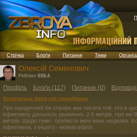
П
Стрічка
Блоґи
Питання
Теми
Організ
Олексій Семенович
Рейтинг
658,4
Профіль
Блоґи (117)
Питання (0)
Відповіді
Вогнепальна зброя для самооборони
Про юридичний бік справи має писати той, хто в ць
ефективну дальність ураження. 2-5 метрів, про які В
метрів. Щодо гуми - особисто мені вона нецікава. Б
ефективна, з іншого - можна вбити.