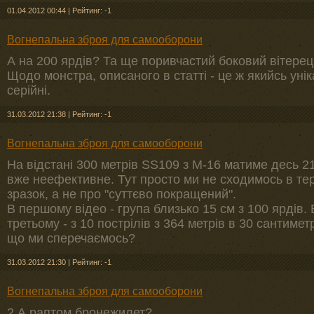
01.04.2012 00:44
|
Рейтинг: -1
Вогнепальна зброя для самооборони
А на 200 ярдів? Та ще поривчастий боковий вітерец
Щодо монстра, описаного в статті - це ж якийсь унік
серійні.
31.03.2012 21:38
|
Рейтинг: -1
Вогнепальна зброя для самооборони
На відстані 300 метрів SS109 з М-16 матиме десь 21
вже неефективне. Тут просто ми не сходимось в тер
зразок, а не про "суттєво покращений".
В першому відео - група близько 15 см з 100 ярдів.
третьому - з 10 пострілів з 364 метрів в 30 сантиме
що ми сперечаємось?
31.03.2012 21:30
|
Рейтинг: -1
Вогнепальна зброя для самооборони
2.А раптом бронежилет?