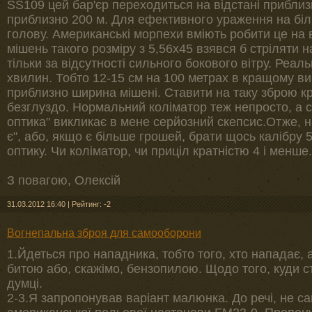
SS109 цей бар'єр переходиться на відстані приблизн
приблизно 200 м. Для ефективного ураження на біль
голову. Американські морпехи вміють робити це на в
мішень такого розміру з 5,56х45 взявся б стріляти на
тільки за відсутності сильного бокового вітру. Реал
хвилин. Тобто 12-15 см на 100 метрах в кращому вип
приблизно ширина мішені. Ставити на таку зброю кра
безглуздо. Нормальний коліматор теж непросто, а 
оптика" викликає в мене серйозний скепсис.Отже, на
є", або, якщо є більше грошей, брати щось калібру 
оптику. Чи коліматор, чи приціл кратністю 4 і менше.
З повагою, Олексій
31.03.2012 16:40
|
Рейтинг: -2
Вогнепальна зброя для самооборони
1.Йдеться про нападника, тобто того, хто нападає, а
битою або, скажімо, бензопилою. Щодо того, куди с
думці.
2-3.Я запропонував варіант малюнка. До речі, не с