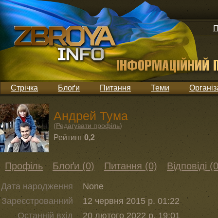
П
Стрічка
Блоґи
Питання
Теми
Організ
Андрей Тума
(
Редагувати профіль
)
Рейтинг
0,2
Профіль
Блоґи (0)
Питання (0)
Відповіді (0
Дата народження
None
Зареєстрованний
12 червня 2015 р. 01:22
Останній вхід
20 лютого 2022 р. 19:01