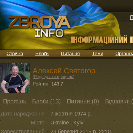
П
Стрічка
Блоґи
Питання
Теми
Організ
Алексей Святогор
(
Редагувати профіль
)
Рейтинг
143,7
Профіль
Блоґи (13)
Питання (0)
Відповіді 
Дата народження
7 жовтня 1974 р.
Місто
Ukraine , Kyiv
Зареєстрованний
29 березня 2015 р. 22:01