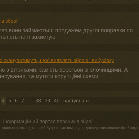
в зброї
раз вони займаються продажем другої поправки по
ьність по її захистую
 скануватимуть, щоб виявляти зброю і вибухівку
ою з вітряками, замість боротьби зі злочинцями. А
нсування, та мутити корупційні схеми.
4
5
6
7
...
38
39
40
наступна ››
- Інформаційний портал власників зброї
право нею володіти, який буде корисним як для досвідчених власників зброї, та