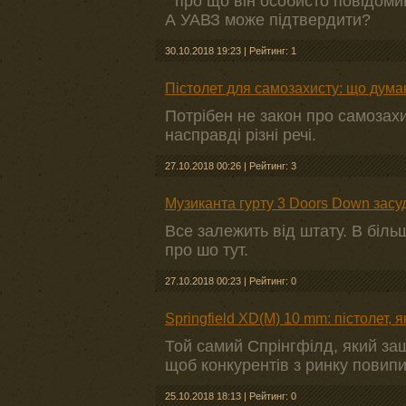
" про що він особисто повідомив
А УАВЗ може підтвердити?
30.10.2018 19:23
|
Рейтинг: 1
Пістолет для самозахисту: що думаю
Потрібен не закон про самозахи
насправді різні речі.
27.10.2018 00:26
|
Рейтинг: 3
Музиканта гурту 3 Doors Down засуд
Все залежить від штату. В біль
про шо тут.
27.10.2018 00:23
|
Рейтинг: 0
Springfield XD(M) 10 mm: пістолет, 
Той самий Спрінгфілд, який за
щоб конкурентів з ринку повипи
25.10.2018 18:13
|
Рейтинг: 0