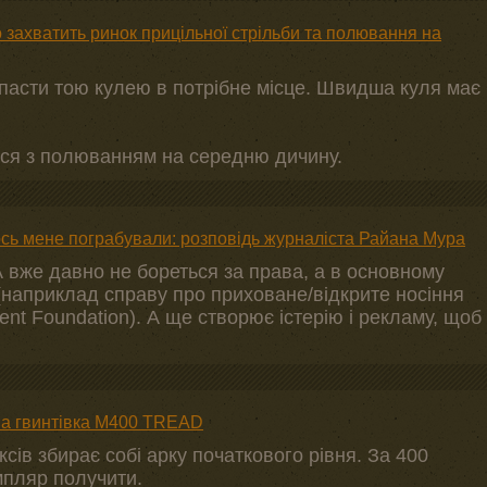
 захватить ринок прицільної стрільби та полювання на
пасти тою кулею в потрібне місце. Швидша куля має
ться з полюванням на середню дичину.
ось мене пограбували: розповідь журналіста Райана Мура
вже давно не бореться за права, а в основному
 (наприклад справу про приховане/відкрите носіння
t Foundation). А ще створює істерію і рекламу, щоб
на гвинтівка M400 TREAD
ів збирає собі арку початкового рівня. За 400
мпляр получити.