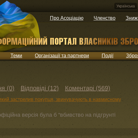
Українська
Про Асоціацію
Членство
Зниж
Теми
Організації та партнери
Події
Збро
я (0)
Відповіді (12)
Коментарі (569)
який застрелив покупця, звинувачують в навмисному
фіційна версія була б "вбивство на підгрунті