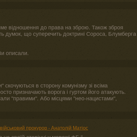
ме відношення до права на зброю. Також зброя
ть думок, що суперечить доктрині Сороса, Блумберга
Ви описали.
" скочуються в сторону комунізму зі всіма
осто призначають ворога і гуртом його атакують.
тали "правими". Або місцями "нео-нацистами",
ійськовий прокурор - Анатолій Матіос