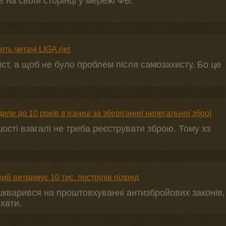
 на своїй сторінці у мережі ФБ."
ть читачі LIGA.net
ст, а щоб не було проблем після самозахисту. Бо це
или до 10 років в'язниці за зберігання нелегальної зброї
шості взагалі не треба реєструвати зброю. Тому хз
який витримує 10 тис. пострілів підряд
шкварився на проштовхуванні антизбройових законів,
хати.