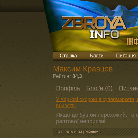
Стрічка
Блоґи
Питання
Максим Кравцов
Рейтинг
84,3
Профіль
Блоґи (0)
Питанн
У Харкові охоронця супермаркета, 
вбивстві
Якщо це був би перехожий, то о
раптової неприязні"
13.12.2018 19:43
|
Рейтинг: 1