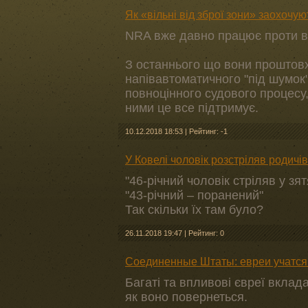
Як «вільні від зброї зони» заохочу
NRA вже давно працює проти вл
З останнього що вони проштовх
напівавтоматичного "під шумок",
повноцінного судового процесу,
ними це все підтримує.
10.12.2018 18:53
|
Рейтинг: -1
У Ковелі чоловік розстріляв родичі
"46-річний чоловік стріляв у зят
"43-річний – поранений"
Так скільки їх там було?
26.11.2018 19:47
|
Рейтинг: 0
Соединенные Штаты: евреи учатся
Багаті та впливові євреї вклад
як воно повернеться.