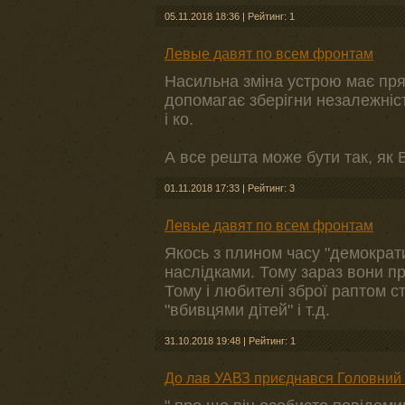
05.11.2018 18:36
|
Рейтинг: 1
Левые давят по всем фронтам
Насильна зміна устрою має пря
допомагає зберігни незалежніс
і ко.
А все решта може бути так, як 
01.11.2018 17:33
|
Рейтинг: 3
Левые давят по всем фронтам
Якось з плином часу "демократи
наслідками. Тому зараз вони пр
Тому і любителі зброї раптом с
"вбивцями дітей" і т.д.
31.10.2018 19:48
|
Рейтинг: 1
До лав УАВЗ приєднався Головний в