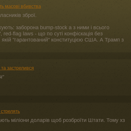
ють масові вбивства
асників зброї.
ують: заборона bump-stock а з ними і всього
 red-flag laws - що по суті конфіскація без
 якій "гарантований" конституцією США. А Трамп з
в та застрелився
я"
 стрелять
ають міліони доларів щоб розброїти Штати. Тому хз