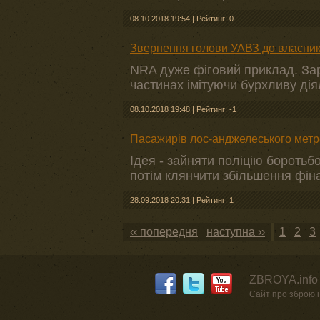
08.10.2018 19:54
|
Рейтинг: 0
Звернення голови УАВЗ до власникі
NRA дуже фіговий приклад. За
частинах імітуючи бурхливу діял
08.10.2018 19:48
|
Рейтинг: -1
Пасажирів лос-анджелеського метро
Ідея - зайняти поліцію боротьб
потім клянчити збільшення фіна
28.09.2018 20:31
|
Рейтинг: 1
‹‹ попередня
наступна ››
1
2
3
ZBROYA.info 
Сайт про зброю і 