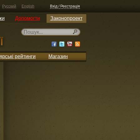
Русский
English
Вхід / Реєстрація
ки
Допомогти
Законопроект
ярські рейтинги
Магазин