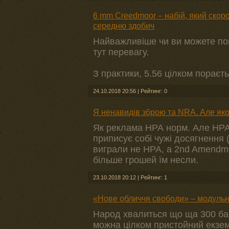
6 mm Creedmoor – набій, який скоро
середню здобич
Найважливіше чи ви можете по
тут перевагу.
З практики, 5.56 цілком порає
24.10.2018 20:56
|
Рейтинг: 0
Я ненавидів зброю та NRA. Але як
Як реклама НРА норм. Але НРА 
приписує собі чужі досягнення
виграли не НРА, а 2nd Amendmen
більше грошей їм несли.
23.10.2018 20:12
|
Рейтинг: 1
«Нове обличчя свободи» – модуль
Народ хвалиться що ща 300 бакс
можна цілком пристойний екзе