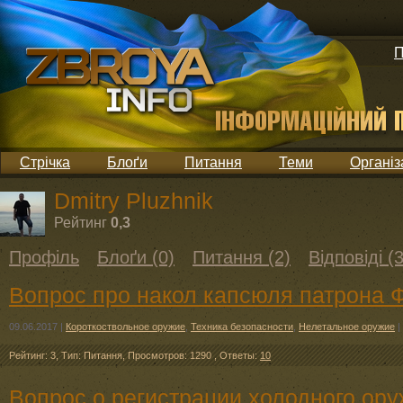
П
Стрічка
Блоґи
Питання
Теми
Організ
Dmitry Pluzhnik
Рейтинг
0,3
Профіль
Блоґи (0)
Питання (2)
Відповіді (3
Вопрос про накол капсюля патрона 
09.06.2017
|
Короткоствольное оружие
,
Техника безопасности
,
Нелетальное оружие
|
Рейтинг: 3
,
Тип: Питання
,
Просмотров: 1290
,
Ответы:
10
Вопрос о регистрации холодного ор