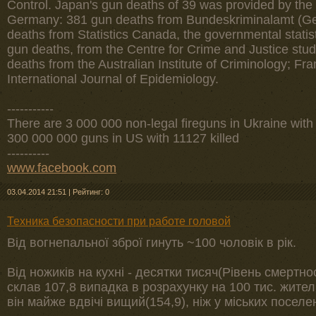
Control. Japan's gun deaths of 39 was provided by the
Germany: 381 gun deaths from Bundeskriminalamt (G
deaths from Statistics Canada, the governmental stati
gun deaths, from the Centre for Crime and Justice studie
deaths from the Australian Institute of Criminology; Fr
International Journal of Epidemiology.
-----------
There are 3 000 000 non-legal fireguns in Ukraine with
300 000 000 guns in US with 11127 killed
----------
www.facebook.com
03.04.2014 21:51
|
Рейтинг: 0
Техника безопасности при работе головой
Від вогнепальної зброї гинуть ~100 чоловік в рік.
Від ножиків на кухні - десятки тисяч(Рівень смертн
склав 107,8 випадка в розрахунку на 100 тис. жителі
він майже вдвічі вищий(154,9), ніж у міських поселен