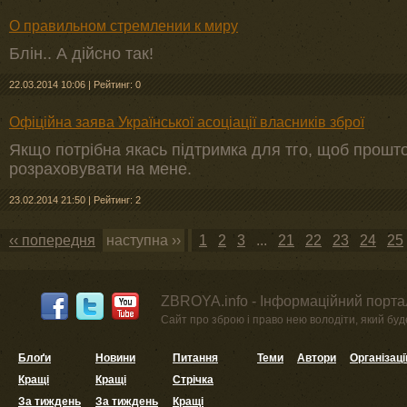
О правильном стремлении к миру
Блін.. А дійсно так!
22.03.2014 10:06
|
Рейтинг: 0
Офіційна заява Української асоціації власників зброї
Якщо потрібна якась підтримка для тго, щоб прошто
розраховувати на мене.
23.02.2014 21:50
|
Рейтинг: 2
‹‹ попередня
наступна ››
1
2
3
...
21
22
23
24
25
ZBROYA.info - Інформаційний портал
Сайт про зброю і право нею володіти, який буде 
Блоґи
Новини
Питання
Теми
Автори
Організаці
Кращі
Кращі
Стрічка
За тиждень
За тиждень
Кращі