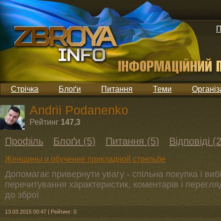
П
Стрічка
Блоґи
Питання
Теми
Організ
Andrii Podanenko
Рейтинг
147,3
Профіль
Блоґи (5)
Питання (5)
Відповіді (
Женщины и обучение прикладной стрельбе
Допомагає привернути увагу - спільна покупка і виб
перечитування характеристик, коментарів і перегля
до зброї
13.03.2015 00:47
|
Рейтинг: 0