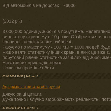
Від автомобілів на дорогах - ~6000
(2012 рік)
3 000 000 одиниць зброї є в побуті вже. Нелегально. 
виросте ну втричі. Ну в 10 разів. Обзброяться в ос
злочинці і нелегали вже озброєні.
Рахуємо по максимуму - 100 *10 = 1000 людей буде 
Якщо взяти статистику інших країн, в яких це вже є,
побутовий рівень статистика загиблих від зброї зм
Негативних прикладів немає.
Ножиком простіше вбити.
03.04.2014 19:51
|
Рейтинг: 1
Афоризмы и цитаты об оружии
Дякую за ці цитати.
Дуже точно і влучно відображають реальність і пот
31.03.2014 20:49
|
Рейтинг: 1