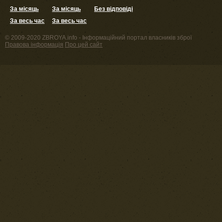
За місяць
За місяць
Без відповіді
За весь час
За весь час
© 2009-2020 ZBROYA.info - Інформаційний портал власників зброї
Правова інформація
Про цей сайт