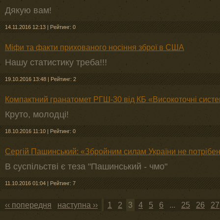
Дякую вам!
14.11.2016 12:13
|
Рейтинг: 0
Міфи та факти прихованого носіння зброї в США
Нашу статистику треба!!!
19.10.2016 13:48
|
Рейтинг: 2
Компактний гранатомет РГШ-30 від КБ «Високоточні сист
Круто, молодці!
18.10.2016 11:10
|
Рейтинг: 0
Сергій Пашинський: «Збройним силам України не потрібе
В суспільстві є теза "Пашинський - чмо"
11.10.2016 01:04
|
Рейтинг: 7
‹‹ попередня
наступна ››
1
2
3
4
5
6
...
25
26
27