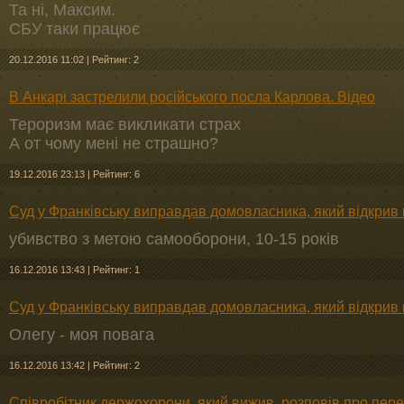
Та ні, Максим.
СБУ таки працює
20.12.2016 11:02
|
Рейтинг: 2
В Анкарі застрелили російського посла Карлова. Відео
Тероризм має викликати страх
А от чому мені не страшно?
19.12.2016 23:13
|
Рейтинг: 6
Суд у Франківську виправдав домовласника, який відкрив
убивство з метою самооборони, 10-15 років
16.12.2016 13:43
|
Рейтинг: 1
Суд у Франківську виправдав домовласника, який відкрив
Олегу - моя повага
16.12.2016 13:42
|
Рейтинг: 2
Співробітник держохорони, який вижив, розповів про пере