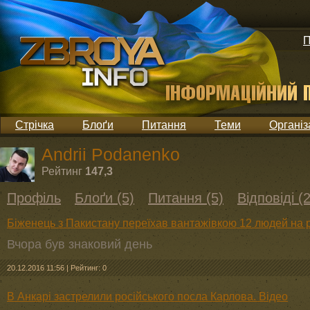
П
Стрічка
Блоґи
Питання
Теми
Організ
Andrii Podanenko
Рейтинг
147,3
Профіль
Блоґи (5)
Питання (5)
Відповіді (
Біженець з Пакистану переїхав вантажівкою 12 людей на р
Вчора був знаковий день
20.12.2016 11:56
|
Рейтинг: 0
В Анкарі застрелили російського посла Карлова. Відео