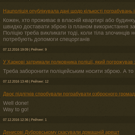
Нацполіція опублікувала дані щодо кількості пограбувань і
Кожен, хто проживає в власній квартирі або будинку
швидко доставати зброю із планом використання з
Поліцію треба викликати тоді, коли тіла злочинців 
потребують допомоги спецорганів
07.12.2016 19:09
|
Рейтинг: 9
У Харкові затримали полковника поліції, який погрожував
Треба заборонити поліцейським носити зброю. А то
07.12.2016 13:48
|
Рейтинг: 12
Двоє підлітків спробували пограбувати озброєного грома
Well done!
Way to go!
07.12.2016 12:36
|
Рейтинг: 1
Денисові Дубровському скасували домашній арешт