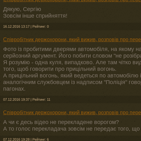
Дякую, Сергію
Зовсім інше сприйняття!
16.12.2016 13:17
|
Рейтинг: 0
Співробітник держохорони, який вижив, розповів про пере
Фото із пробитими дверями автомобіля, на якому на
серйозний аргумент. Його побити словом "не розіб
Я розумію - одна куля, випадково. Але там чітко ви
того, щоб говорити про прицільний вогонь.
А прицільний вогонь, який ведеться по автомобілю і
аналогічним службовцем із надписом "Поліція" говор
пагонах.
07.12.2016 19:37
|
Рейтинг: 11
Співробітник держохорони, який вижив, розповів про пере
А чи є десь відео не перекладене ворогом?
А то голос перекладача зовсім не передає того, що
07.12.2016 19:28
|
Рейтинг: 6