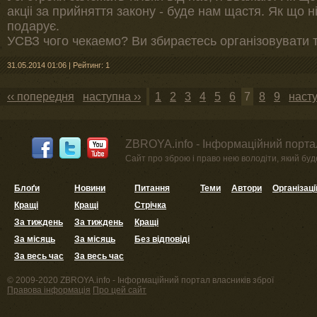
акціі за прийняття закону - буде нам щастя. Як що ні
подарує.
УСВЗ чого чекаемо? Ви збираєтесь організовувати ти
31.05.2014 01:06
|
Рейтинг: 1
‹‹ попередня
наступна ››
1
2
3
4
5
6
7
8
9
насту
ZBROYA.info - Інформаційний портал
Сайт про зброю і право нею володіти, який буде 
Блоґи
Новини
Питання
Теми
Автори
Організаці
Кращі
Кращі
Стрічка
За тиждень
За тиждень
Кращі
За місяць
За місяць
Без відповіді
За весь час
За весь час
© 2009-2020 ZBROYA.info - Інформаційний портал власників зброї
Правова інформація
Про цей сайт