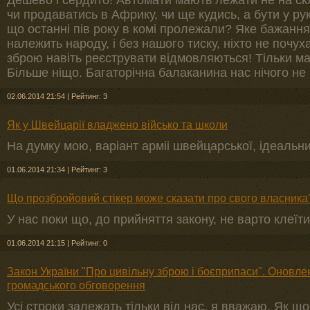
Дешево і сердито! Автомати мають лежати не на скл
чи продаватись в Африку, чи ще кудись, а бути у рук
що останні пів року в комі пролежали? Яке бажан
належить народу, і без нашого тиску, ніхто не почух
зброю навіть реєструвати відмовляються! Тільки ма
Більше ніщо. Багаторічна балаканина нас нічого не
02.06.2014 21:54
|
Рейтинг: 3
Як у Швейцарії владжено військо та школи
На думку мою, варіант арміі швейцарської, ідеальни
01.06.2014 21:34
|
Рейтинг: 3
Що прозбройовий стікер може сказати про свого власника
У нас поки що, до прийняття закону, не варто клеїт
01.06.2014 21:15
|
Рейтинг: 0
Закон України "Про цивільну зброю і боєприпаси". Оновле
громадського обговорення
Усі строки залежать тільки від нас, я вважаю. Як що