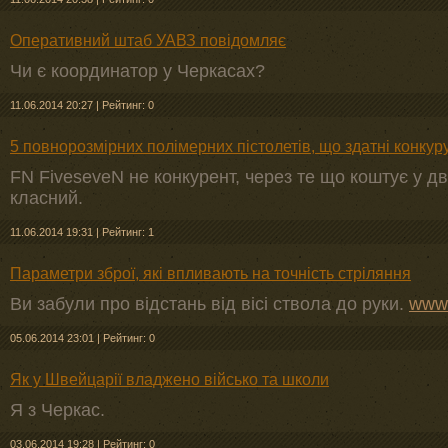
Оперативний штаб УАВЗ повідомляє
Чи є координатор у Черкасах?
11.06.2014 20:27
|
Рейтинг: 0
5 повнорозмірних полімерних пістолетів, що здатні конкур
FN FiveseveN не конкурент, через те що коштує у д
класний.
11.06.2014 19:31
|
Рейтинг: 1
Параметри зброї, які впливають на точність стріляння
Ви забули про відстань від вісі ствола до руки.
www.
05.06.2014 23:01
|
Рейтинг: 0
Як у Швейцарії владжено військо та школи
Я з Черкас.
03.06.2014 19:28
|
Рейтинг: 0