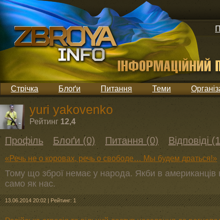
П
Стрічка
Блоґи
Питання
Теми
Організ
yuri yakovenko
Рейтинг
12,4
Профіль
Блоґи (0)
Питання (0)
Відповіді (1
«Речь не о коровах, речь о свободе… Мы будем драться!»
Тому що зброї немає у народа. Якби в американців н
само як нас.
13.06.2014 20:02
|
Рейтинг: 1