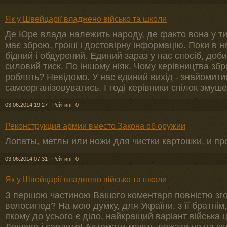
Як у Швейцарії владжено військо та школи
Де Юре влада належить народу, де факто вона у тих
має зброю, гроші і достовірну інформацію. Поки в н
бідний і обдурений. Единий зараз у нас спосіб, доб
силовий тиск. По іншому ніяк. Чому керівництва збр
роблять? Невідомо. У нас єдиний вихід - знайомитись,
самоорганізовуватись. І тоді керівники спілок змуше
03.06.2014 19:27
|
Рейтинг: 0
Реконструкция армии вместо Закона об оружии
Лопаты, метлы или ножи для чистки картошки, и пр
03.06.2014 07:31
|
Рейтинг: 0
Як у Швейцарії владжено військо та школи
З першою частиною Вашого коментаря повністю зго
велосипед? На мою думку, для України, з її братнім
якому до усього є діло, найкращий варіант війська 