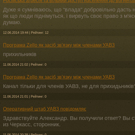
Російська агресія та вільний доступ населення до вогнепа
Дуже я сумніваюсь, що "влада" добровільно дасть н
як що люди піднімуться, і вирвуть своє право з м'яс
думаю.
12.06.2014 19:44
|
Рейтинг: 12
Програма Zello як засіб зв'язку між членами УАВЗ
прихильників
11.06.2014 21:02
|
Рейтинг: 0
Програма Zello як засіб зв'язку між членами УАВЗ
Канал тільки для членів УАВЗ, не для прихидьників
11.06.2014 21:01
|
Рейтинг: 0
Оперативний штаб УАВЗ повідомляє
Здравствуйте Александр. Вы получили ответ? Вы с
из Черкасс, сторонник.
11.06.2014 20:38
|
Рейтинг: 0