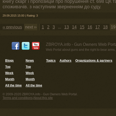
книгу скарг і пропозицій про порушення ст. 698 ЦК т
споживачів. з наступним зверненням до суду.
29.09.2015 15:00
|
Rating: 3
‹‹ previous
next ››
1
2
3
...
13
14
15
16
17
18
19
ZBROYA.info - Gun Owners Web Porta
Web Portal about guns and the right to bear arms,
Blogs
News
Topics
Authors
Organizations & partners
Top
Top
Week
Week
Month
Month
All the time
All the time
© 2009-2020 ZBROYA.info - Gun Owners Web Portal.
Terms and conditions
About this site