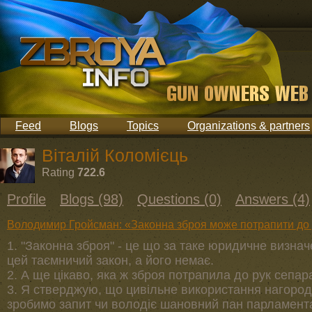
Feed
Blogs
Topics
Organizations & partners
Віталій Коломієць
Rating
722.6
Profile
Blogs (98)
Questions (0)
Answers (4)
Володимир Гройсман: «Законна зброя може потрапити до 
1. "Законна зброя" - це що за таке юридичне визн
цей таємничий закон, а його немає.
2. А ще цікаво, яка ж зброя потрапила до рук сепар
3. Я стверджую, що цивільне використання нагородн
зробимо запит чи володіє шановний пан парламент