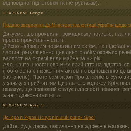
відповідної підготовки та інструктажів).
15.10.2015 10:28
|
Rating: 0
Подано звернення до Міністерства юстиції України щодо
Дякуємо, що проявили громадяську позицію, і загли
просто прочитання статті.
Дійсно найвищим нормативним актом, на підставі я
частині регулювання цивільного обігу окремих реч
васлості на окремі види майна за 92 рік.
Але, бачте, Постанова ВРУ прийнята на підставі ст
(тобто вона є пізаконним актом по відношенню до цьо
зазначено). Проте сам закон Про власність було ви
у звязку з прийняттям Цивільного кодексу. Крім цьо
наказує, що правовий статус власності повинен ре
а не підзаконними НПА.
05.10.2015 16:31
|
Rating: 10
Де-юре в Україні існує вільний ринок зброї
Дайте, будь ласка, посилання на адресу в магазин