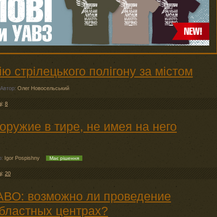
ю стрілецького полігону за містом
Автор:
Олег Новосельський
ді:
8
ружие в тире, не имея на него
р:
Igor Pospishny
Має рішення
ді:
20
АВО: возможно ли проведение
областных центрах?