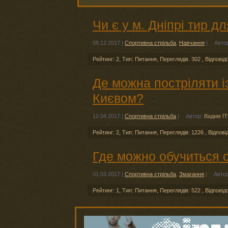
Чи є у м. Дніпрі тир д
08.12.2017
|
Спортивна стрільба
,
Навчання
|
Авто
Рейтинг: 2
,
Тип: Питання
,
Переглядів: 302
,
Відповіді
Де можна постріляти і
Києвом?
12.04.2017
|
Спортивна стрільба
|
Автор:
Вадим П'
Рейтинг: 2
,
Тип: Питання
,
Переглядів: 1226
,
Відпові
Где можно обучиться 
01.03.2017
|
Спортивна стрільба
,
Змагання
|
Авто
Рейтинг: 1
,
Тип: Питання
,
Переглядів: 522
,
Відповіді