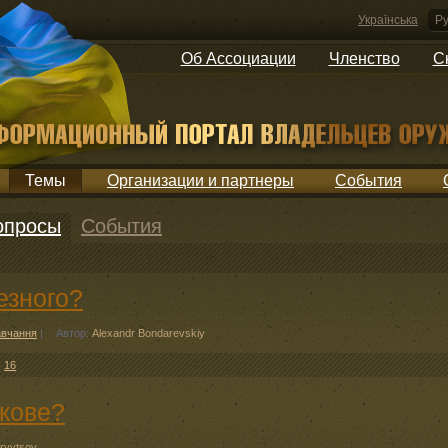
Українська
Ру
Об Ассоциации
Членство
С
Темы
Организации и партнеры
События
опросы
События
езного?
вчання
|
Автор:
Alexandr Bondarevskiy
:
16
ькове?
Kryvtsov