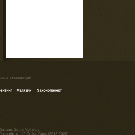
 так и начинающим.
ейтинг
Магазин
Законопроект
Дизайн:
Serge Melnikov
Разработка:
42 Coffee Cups
(2013-2020)