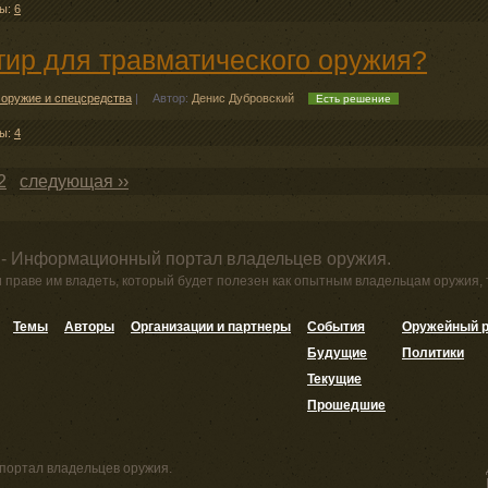
ты:
6
тир для травматического оружия?
 оружие и спецсредства
|
Автор:
Денис Дубровский
Есть решение
ты:
4
2
следующая ››
 - Информационный портал владельцев оружия.
и праве им владеть, который будет полезен как опытным владельцам оружия,
Темы
Авторы
Организации и партнеры
События
Оружейный р
Будущие
Политики
Текущие
Прошедшие
портал владельцев оружия.