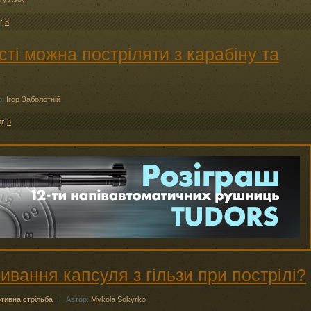
ы:
3
сті можна постріляти з карабіну та
р:
Ігор Заболотній
ді:
3
ивання капсуля з гільзи при пострілі?
тивна стрільба
|
Автор:
Mykola Sokyrko