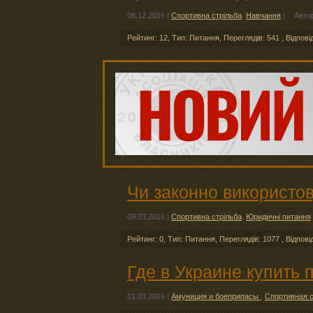
08.12.2016
|
Спортивна стрільба
,
Навчання
|
Авто
Рейтинг: 12
,
Тип: Питання
,
Переглядів: 541
,
Відпові
Чи законно використо
09.03.2016
|
Спортивна стрільба
,
Юридичні питання
Рейтинг: 0
,
Тип: Питання
,
Переглядів: 1077
,
Відпові
Где в Украине купить
01.03.2016
|
Амуниция и боеприпасы
,
Спортивная 