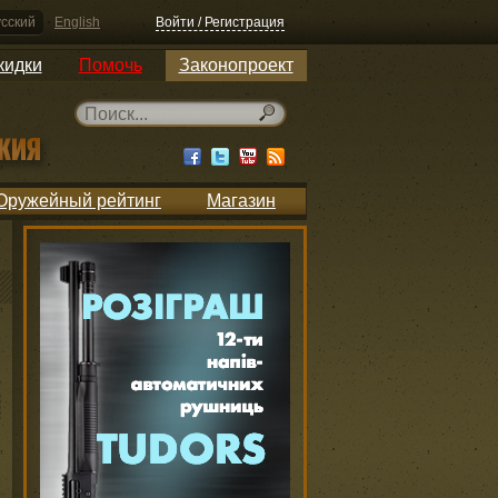
сский
English
Войти / Регистрация
кидки
Помочь
Законопроект
Оружейный рейтинг
Магазин