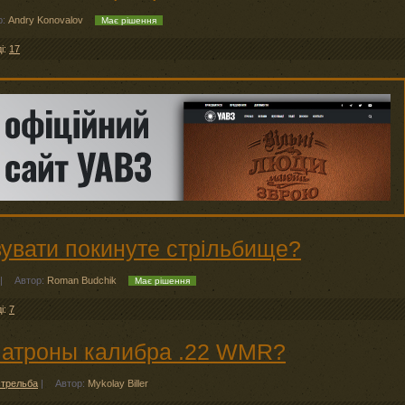
р:
Andry Konovalov
Має рішення
ді:
17
вувати покинуте стрільбище?
|
Автор:
Roman Budchik
Має рішення
ді:
7
 патроны калибра .22 WMR?
стрельба
|
Автор:
Mykolay Biller