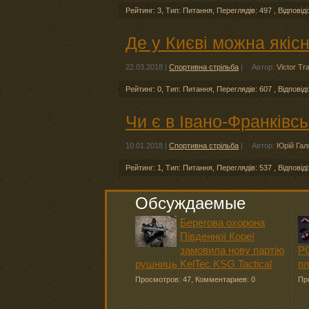
Рейтинг: 3
,
Тип: Питання
,
Переглядів: 497
,
Відповіді
Де у Києві можна якіс
22.03.2018
|
Спортивна стрільба
|
Автор:
Victor Tr
Рейтинг: 0
,
Тип: Питання
,
Переглядів: 607
,
Відповіді
Чи є в Івано-Франківс
10.01.2018
|
Спортивна стрільба
|
Автор:
Юрій Гал
Рейтинг: 1
,
Тип: Питання
,
Переглядів: 537
,
Відповіді
Обсуждаемые
Берегова охорона
Південної Кореї
замовила нову партію
PC
рушниць KelTec KSG Tactical
п
Просмотров: 47
,
Комментариев: 0
Пр