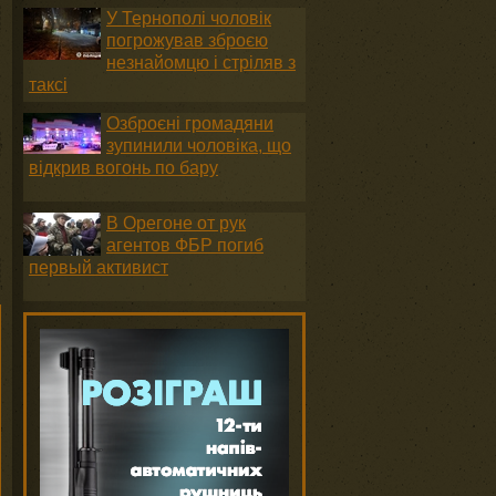
У Тернополі чоловік
погрожував зброєю
незнайомцю і стріляв з
таксі
Озброєні громадяни
зупинили чоловіка, що
відкрив вогонь по бару
В Орегоне от рук
агентов ФБР погиб
первый активист