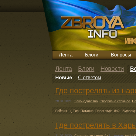
Лента
Блоги
Вопросы
Лента
Блоги
Новости
В
Новые
С ответом
Где пострелять из нар
28.01.2021
|
Законодавство
,
Спортивна стрільба
,
На
Рейтинг: 1
,
Тип: Питання
,
Переглядів: 842
,
Відповіді
Где пострелять в Хар
21.07.2020
|
Спортивная стрельба
|
Автор:
Andrii 