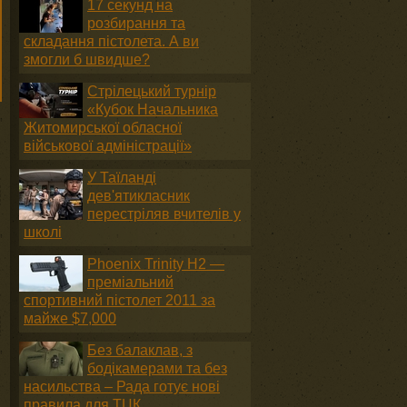
17 секунд на
розбирання та
складання пістолета. А ви
змогли б швидше?
Стрілецький турнір
«Кубок Начальника
Житомирської обласної
військової адміністрації»
У Таїланді
дев'ятикласник
перестріляв вчителів у
школі
Phoenix Trinity H2 —
преміальний
спортивний пістолет 2011 за
майже $7,000
Без балаклав, з
бодікамерами та без
насильства – Рада готує нові
правила для ТЦК