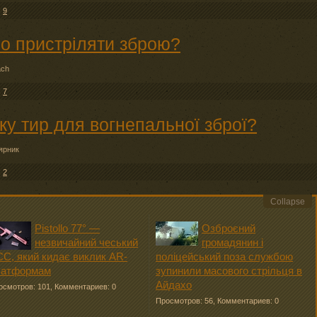
:
9
но пристріляти зброю?
ach
:
7
ьку тир для вогнепальної зброї?
ярник
:
2
Collapse
Pistollo 77° —
Озброєний
незвичайний чеський
громадянин і
C, який кидає виклик AR-
поліцейський поза службою
латформам
зупинили масового стрільця в
Айдахо
осмотров: 101
,
Комментариев: 0
Просмотров: 56
,
Комментариев: 0