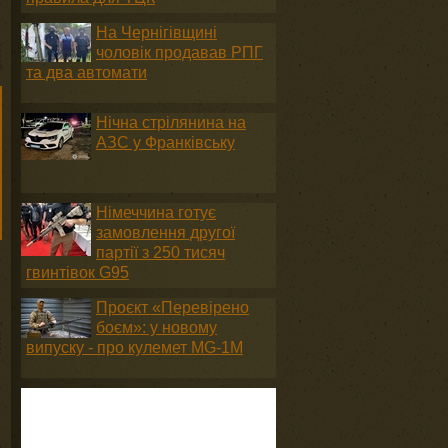
На Чернігівщині
чоловік продавав РПГ
та два автомати
Нічна стрілянина на
АЗС у Франківську
Німеччина готує
замовлення другої
партії з 250 тисяч
гвинтівок G95
Проєкт «Перевірено
боєм»: у новому
випуску - про кулемет MG-1М