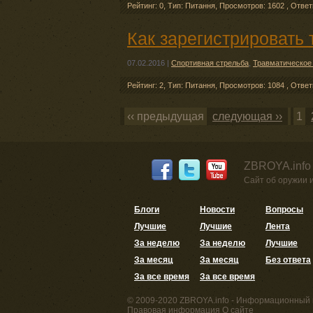
Рейтинг: 0
,
Тип: Питання
,
Просмотров: 1602
,
Отве
Как зарегистрировать 
07.02.2016
|
Спортивная стрельба
,
Травматическое
Рейтинг: 2
,
Тип: Питання
,
Просмотров: 1084
,
Отве
‹‹ предыдущая
следующая ››
1
ZBROYA.info
Сайт об оружии 
Блоги
Новости
Вопросы
Лучшие
Лучшие
Лента
За неделю
За неделю
Лучшие
За месяц
За месяц
Без ответа
За все время
За все время
© 2009-2020 ZBROYA.info - Информационный 
Правовая информация
О сайте