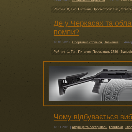
Рейтинг: 0
,
Тип: Питання
,
Просмотров: 198
,
Ответ
Де у Черкасах та обла
помпи?
10.01.2020
|
Спортивна стрільба
,
Навчання
|
Авто
Рейтинг: 1
,
Тип: Питання
,
Переглядів: 1786
,
Відпові
Чому відбувається виб
18.11.2019
|
Амуніція та боєприпаси
,
Гвинтівки
,
Спор