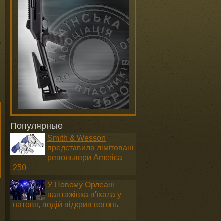
Популярные
Smith & Wesson
представила лімітовані
револьвери America
250
У Новому Орлеані
вантажівка в'їхала у
натовп, водій відкрив вогонь