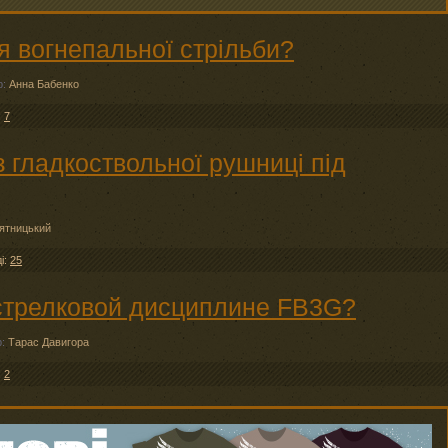
ля вогнепальної стрільби?
р:
Анна Бабенко
:
7
з гладкоствольної рушниці під
ятницький
ді:
25
стрелковой дисциплине FB3G?
р:
Тарас Давигора
:
2