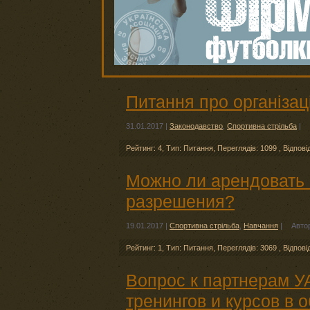
Питання про організаці
31.01.2017
|
Законодавство
,
Спортивна стрільба
|
Рейтинг: 4
,
Тип: Питання
,
Переглядів: 1099
,
Відпові
Можно ли арендовать о
разрешения?
19.01.2017
|
Спортивна стрільба
,
Навчання
|
Авто
Рейтинг: 1
,
Тип: Питання
,
Переглядів: 3069
,
Відпові
Вопрос к партнерам У
тренингов и курсов в 