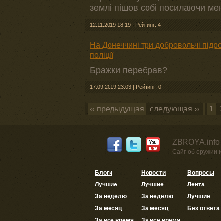
землі пішов собі посилаючи мен
12.11.2019 18:19
|
Рейтинг: 4
На Донеччині три добровольчі підр
поліції
Бражки перебрав?
17.09.2019 23:03
|
Рейтинг: 0
‹‹ предыдущая
следующая ››
1
ZBROYA.info
Сайт об оружии 
Блоги
Новости
Вопросы
Лучшие
Лучшие
Лента
За неделю
За неделю
Лучшие
За месяц
За месяц
Без ответа
За все время
За все время