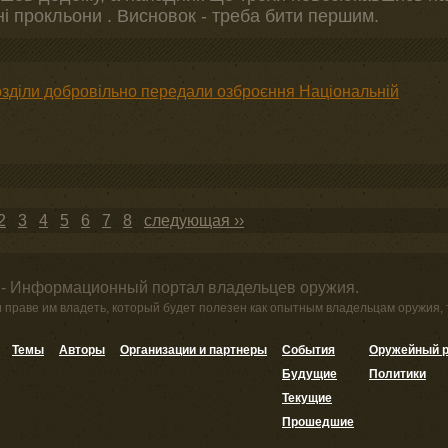
і прокльони . Висновок - треба бити першим.
озділи добровільно передали озброєння Національній
2
3
4
5
6
7
8
следующая ››
 - Информационный портал владельцев оружия.
и праве им владеть, который будет полезен как опытным владельцам оружия,
Темы
Авторы
Организации и партнеры
События
Оружейный р
Будущие
Политики
Текущие
Прошедшие