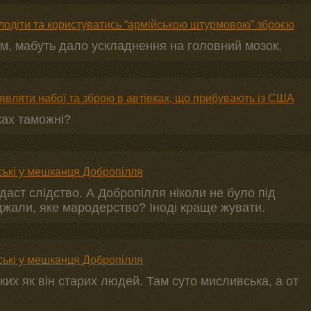
одіти та користуватись “армійською штурмовою” зброєю
м, мабуть дало ускладнення на головний мозок.
вляти набої та зброю в автівках, що прибувають із США
ках таможні?
ські у мешканця Добропілля
 даст слідство. А Добропілля ніколи не було під
їджали, яке мародерство? Іноді краще жувати.
ські у мешканця Добропілля
их як він старих людей. Там суто мисливська, а от