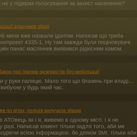
 не у лідерах голосування за захист населення?
ціації власників зброї
у ФБ мене вже назвали ідіотом. Написав що треба
нопроєкт 4335-1. Ну там завжди були поціновувачі
дмін панас маслінник виявився рідкісним хамом.
кон про призов резервістів без мобілізації
и у руки палицю. Мало того що блазень при владі....
 вибухне у будь який час.
яв по дітях, поліція вилучила зброю
е АТОвець як і я, живемо в одному місті. І я не
у разі. Написав комент тільки задля того, аби ми
одіючи всією інформацією, бо деякім ЗМІ, тільки аби