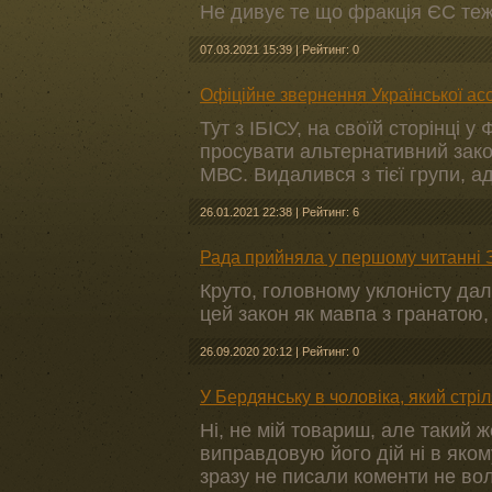
Не дивує те що фракція ЄС теж
07.03.2021 15:39
|
Рейтинг: 0
Офіційне звернення Української асо
Тут з ІБІСУ, на своїй сторінці 
просувати альтернативний зако
МВС. Видалився з тієї групи, а
26.01.2021 22:38
|
Рейтинг: 6
Рада прийняла у першому читанні За
Круто, головному уклоністу дал
цей закон як мавпа з гранатою,
26.09.2020 20:12
|
Рейтинг: 0
У Бердянську в чоловіка, який стріл
Ні, не мій товариш, але такий ж
виправдовую його дій ні в яком
зразу не писали коменти не вол