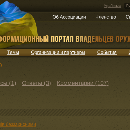
Українська
Ру
Об Ассоциации
Членство
С
Темы
Организации и партнеры
События
о
сы (1)
Ответы (3)
Комментарии (107)
ців беззахисними