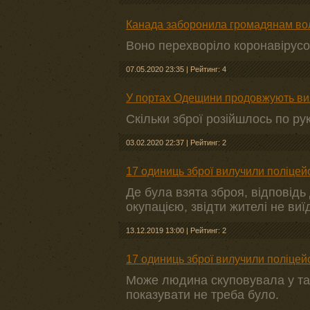
Канада заборонила громадянам вол
Воно перехворіло коронавірусо
07.05.2020 23:35
|
Рейтинг: 4
У портах Одещини продовжують вия
Скільки зброї розійшлось по ру
03.02.2020 22:37
|
Рейтинг: 2
17 одиниць зброї вилучили поліцей
Де була взята зброя, відповідь
окупацією, звідти жителі не ви
13.12.2019 13:00
|
Рейтинг: 2
17 одиниць зброї вилучили поліцей
Може людина скуповувала у так
показувати не треба було.