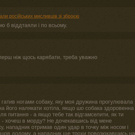
ли російських мисливців зі зброєю
 б віддтаяли і по всьому.
 перш ніж щось карябати, треба уважно
, гатив ногами собаку, яку моя дружина прогулювала
на його налякати хотіла, якщо шо собака здоровенна
ля питання - а якщо тебе так відгамселити, як ти
я - хочеш в морду? Не дочекавшись від мене
ку, нападник отримав один удар в точку між носом і
пішов додому, а нападник ще трохи повозюкавшись на