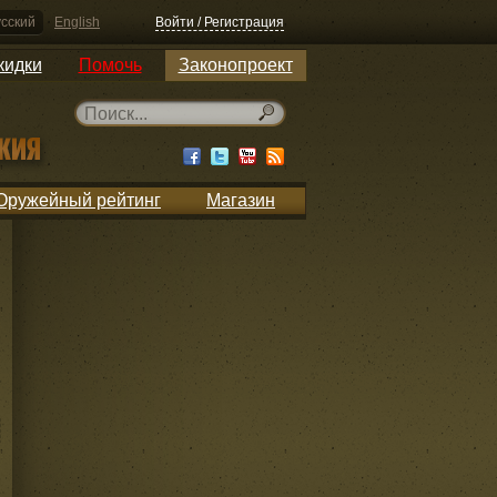
сский
English
Войти / Регистрация
кидки
Помочь
Законопроект
Оружейный рейтинг
Магазин