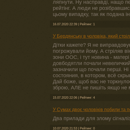
ляпнути. Ну насправді, нащо пе
рейтінг. А люди не розібравшис
цьому випадку, так як подана і
16.07.2020 22:39
|
Рейтинг: 1
У Бердянську в чоловіка, який стріл
Дітки кажете? Я не виправдовую
погрожували йому. А стріляв він
зони ООС, і тут новина - матері
довбодятли почали невеличкий ш
зазначили що почали перші. Ні 
состояния, в котором, всё скр
Дай боже, щоб вас не торкнуло
зброю, АЛЕ не пишіть якщо не м
15.07.2020 22:06
|
Рейтинг: 4
У Сумах двоє чоловіків побили та п
Два прилади для злому сігналіз
10.07.2020 21:53
|
Рейтинг: 0