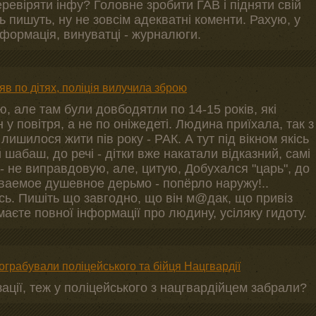
ревіряти інфу? Головне зробити ГАВ і підняти свій
ь пишуть, ну не зовсім адекватні коменти. Рахую, у
нформація, винуватці - журналюги.
яв по дітях, поліція вилучила зброю
, але там були довбодятли по 14-15 років, які
 у повітря, а не по оніжедеті. Людина приїхала, так з
 лишилося жити пів року - РАК. А тут під вікном якісь
абаш, до речі - дітки вже накатали відказний, самі
- не виправдовую, але, цитую, Добухался "царь", до
ываемое душевное дерьмо - попёрло наружу!..
сь. Пишіть що завгодно, що він м@дак, що привіз
аєте повної інформації про людину, усіляку гидоту.
ограбували поліцейського та бійця Нацгвардії
ації, теж у поліцейського з нацгвардійцем забрали?