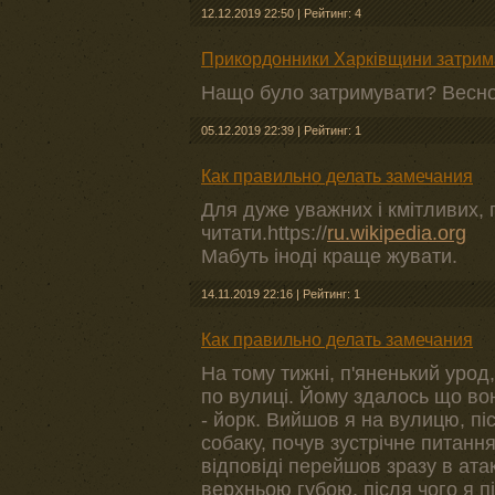
12.12.2019 22:50
|
Рейтинг: 4
Прикордонники Харківщини затрима
Нащо було затримувати? Весною
05.12.2019 22:39
|
Рейтинг: 1
Как правильно делать замечания
Для дуже уважних і кмітливих,
читати.https://
ru.wikipedia.org
Мабуть іноді краще жувати.
14.11.2019 22:16
|
Рейтинг: 1
Как правильно делать замечания
На тому тижні, п'яненький урод
по вулиці. Йому здалось що во
- йорк. Вийшов я на вулицю, піс
собаку, почув зустрічне питанн
відповіді перейшов зразу в ата
верхньою губою, після чого я 