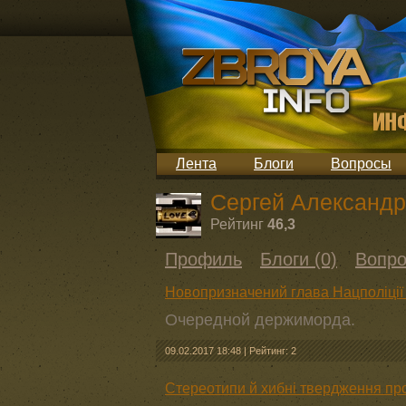
Лента
Блоги
Вопросы
Сергей Александр
Рейтинг
46,3
Профиль
Блоги (0)
Вопро
Новопризначений глава Нацполіції
Очередной держиморда.
09.02.2017 18:48
|
Рейтинг: 2
Стереотипи й хибні твердження про 