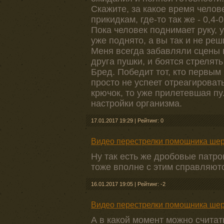
Скажите, за какое время челов
прикидкам, где-то так же - 0,4-0
Пока человек поднимает руку, 
уже поднято, а вы так и не реш
Меня всегда забавляли сцены в
друга пушки, и боятся стрелять
Бред. Победит тот, кто первым
просто не успеет отреагировать
крючок, то уже прилетевшая пу
настройки организма.
17.01.2017 19:29
|
Рейтинг: 0
Видео перестрелки помощника шер
Ну так есть же дробовые патр
тоже вполне с этим справляют
16.01.2017 19:05
|
Рейтинг: -2
Видео перестрелки помощника шер
А в какой момент можно счита