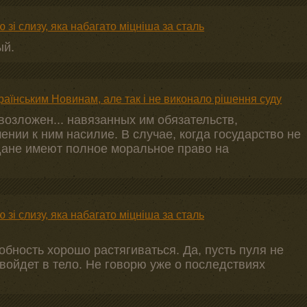
і слизу, яка набагато міцніша за сталь
ый.
аїнським Новинам, але так і не виконало рішення суду
озложен... навязанных им обязательств,
ении к ним насилие. В случае, когда государство не
дане имеют полное моральное право на
і слизу, яка набагато міцніша за сталь
обность хорошо растягиваться. Да, пусть пуля не
 войдет в тело. Не говорю уже о последствиях