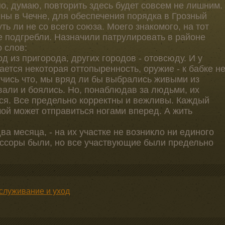
но, думаю, повторить здесь будет совсем не лишним.
ны в Чечне, для обеспечения порядка в Грозный
ь ли не со всего союза. Моего знакомого, на тот
е подгребли. Назначили патрулировать в районе
о слов:
од из пригорода, других городов - отовсюду. И у
ается некоторая оттопыренность, оружие - к бабке н
учись что, мы вряд ли бы выбрались живыми из
вали и боялись. Но, понаблюдав за людьми, их
ся. Все предельно корректны и вежливы. Каждый
мой может отправиться ногами вперед. А жить
ва месяца, - на их участке не возникло ни единого
 ссоры были, но все участвующие были предельно
служивание и уход