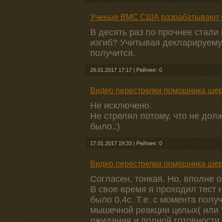
Ученые ВМС США разрабатывают бр
В десять раз по прочнее стали
изгиб? Учитывая декларируему
получится.
26.01.2017 17:17
|
Рейтинг: 0
Видео перестрелки помощника шер
Не исключено.
Не стрелял потому, что не дол
было.:)
17.01.2017 19:33
|
Рейтинг: 0
Видео перестрелки помощника шер
Согласен, тонкая. Но, вполне 
В свое время я проходил тест 
было 0,4с. Т.е. с момента пол
мышечной реакции целых( или "в
ожидания и полной готовности.