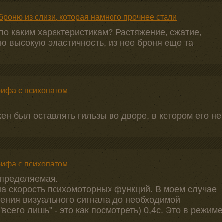
оню из слизи, которая намного прочнее стали
 по каким характеристикам? Растяжение, сжатие,
ю высокую эластичность, из нее броня еще та
ифа с психопатом
жен был оставлять гильзы во дворе, в котором его не
ифа с психопатом
определяемая.
на скорость психомоторных функций. В моем случае
учения визуального сигнала до необходимой
сего лишь" - это как посмотреть) 0,4с. Это в режим