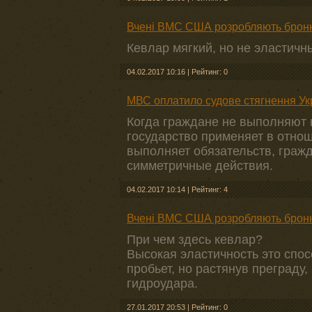
Вчені ВМС США розробляють броню з
Кевлар мягкий, но не эластичн
04.02.2017 10:16
|
Рейтинг: 0
МВС оплатило судове стягнення Укр
Когда граждане не выполняют в
государство применяет в отнош
выполняет обязательств, граж
симметричные действия.
04.02.2017 10:14
|
Рейтинг: 4
Вчені ВМС США розробляють броню з
При чем здесь кевлар?
Высокая эластичность это спос
пробьет, но растянув преграду,
гидроудара.
27.01.2017 20:53
|
Рейтинг: 0