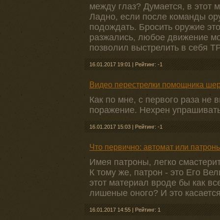
между глаз? Думается, в этот 
Ладно, если после команды ору
подождать. Бросить оружие эт
разжались, любое движение мож
позволил выстрелить в себя ТР
16.01.2017 19:01
|
Рейтинг: -1
Видео перестрелки помощника шер
Как по мне, с первого раза не
поражение. Нехрен упрашивать 
16.01.2017 15:03
|
Рейтинг: -1
Что первично: автомат или патрон
Имея патроны, легко смастерить
К тому же, патрон - это Его Ве
этот материал вроде бы как вс
лишеные оного? И это касается
16.01.2017 14:55
|
Рейтинг: 1