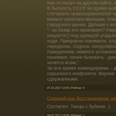
Как-то писал на другом сайте, 
В бытность СССР во время вой
стягивали правоохранителей чут
момент капитана милиции, тож
городского рынка. Дальше с ег
"- на базар кто приезжает? Нар
каждого(!) под одеждой угадыв
ходи. Прекрасно понимали, сл
переделки. Ходили, патрулиро
поведением, немного успокоил
понимает, начни быковать - до
хочется всем."
За все время командировки, - д
серьезного конфликта. Вернее
сдержанными.
07.02.2017 13:40
|
Рейтинг: 9
Складной нож: Восстановление, об
Согласен. Танцы с бубном. :)
04.02.2017 19:00
|
Рейтинг: 1