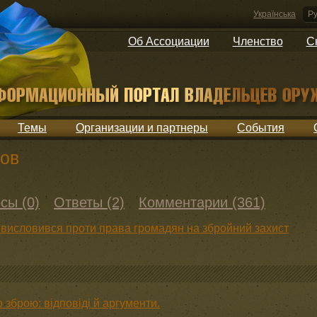
Українська
Ру
Об Ассоциации
Членство
С
Темы
Организации и партнеры
События
ов
сы (0)
Ответы (2)
Комментарии (361)
 висловився проти права громадян на збройний захист
зброю: відповіді й аргументи.