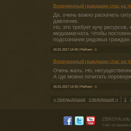
Вооруженный гражданин спас на тр
Да, очень важно раскачать сит
давление.
Но, это требует кучу ресурсов,
медиамагната. Чтобы постоян
подсознания рядовых граждан.
16.01.2017 14:40
|
Рейтинг: -1
Вооруженный гражданин спас на тр
Очень жаль. Но, несущественно
А где можно почитать опровер
16.01.2017 14:33
|
Рейтинг: -1
‹‹ предыдущая
следующая ››
1
ZBROYA.info
Сайт об оружии 