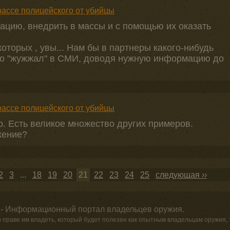
ассе полицейского от убийцы
уацию, внедрить в массы и с помощью их оказать
 которых , увы... Нам бы в партнеры какого-нибудь
но "жужжал" в СМИ, доводя нужную информацию до
ассе полицейского от убийцы
. Есть великое множество других примеров.
жение?
2
3
...
18
19
20
21
22
23
24
25
следующая ››
 - Информационный портал владельцев оружия.
и праве им владеть, который будет полезен как опытным владельцам оружия,