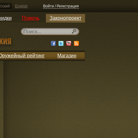
сский
English
Войти / Регистрация
кидки
Помочь
Законопроект
Оружейный рейтинг
Магазин