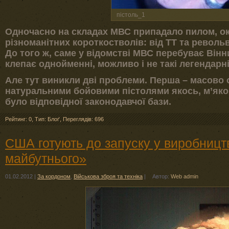
пістоль_1
Одночасно на складах МВС припадало пилом, окр
різноманітних короткостволів: від ТТ та револьв
До того ж, саме у відомстві МВС перебуває Він
клепає однойменні, можливо і не такі легендарні
Але тут виникли дві проблеми. Перша – масово
натуральними бойовими пістолями якось, м’яко 
було відповідної законодавчої бази.
Рейтинг: 0
,
Тип: Блоґ
,
Переглядів: 696
США готують до запуску у виробницт
майбутнього»
01.02.2012
|
За кордоном
,
Військова зброя та техніка
|
Автор:
Web admin