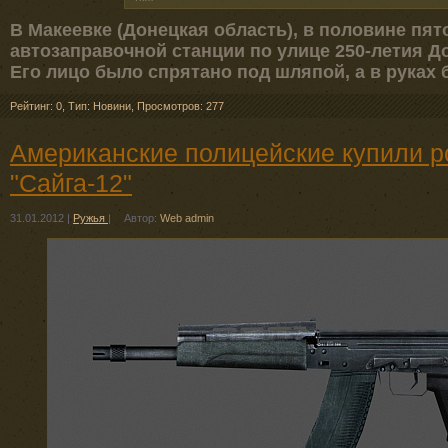
В Макеевке (Донецкая область), в половине пято
автозаправочной станции по улице 250-летия Д
Его лицо было спрятано под шляпой, а в руках
Рейтинг: 0
,
Тип: Новини
,
Просмотров: 277
Американские полицейские купили р
"Сайга-12"
31.01.2012
|
Ружья
|
Автор:
Web admin