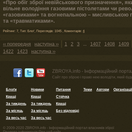
«Про обіг зброї невійськового призначення», я
вільне володіння газовими пістолетами чи рев
«газовиками» та вогнепальною – мисливською 
та «травматиками».
Рейтинг: 7
,
Тип: Блоґ
,
Переглядів: 1045
,
Коментарів:
4
‹‹ попередня
наступна ››
1
2
3
...
1407
1408
1409
1422
1423
наступна ››
ZBROYA.info - Інформаційний портал
Сайт про зброю і право нею володіти, який буде 
Блоґи
Новини
Питання
Теми
Автори
Організаці
Кращі
Кращі
Стрічка
За тиждень
За тиждень
Кращі
За місяць
За місяць
Без відповіді
За весь час
За весь час
© 2009-2020 ZBROYA.info - Інформаційний портал власників зброї
Правова інформація
Про цей сайт