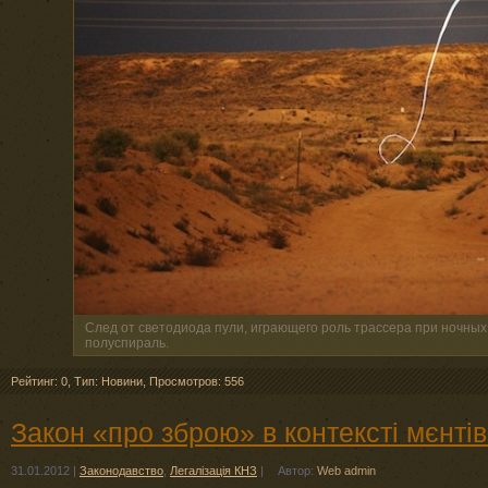
След от светодиода пули, играющего роль трассера при ночных 
полуспираль.
Рейтинг: 0
,
Тип: Новини
,
Просмотров: 556
Закон «про зброю» в контексті мєнті
31.01.2012
|
Законодавство
,
Легалізація КНЗ
|
Автор:
Web admin