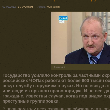
02.02.2012
|
За рубежом
|
Автор:
Web admin
Ананьєв
Государство усилило контроль за частными ох
российских ЧОПах работают более 600 тысяч ох
несут службу с оружием в руках. Но не всегда
или люди из органов правопорядка. И не всегд
граждане. Известны случаи, когда под видом о
преступные группировки.
В прошлом году всех охранников обязали сдать ор