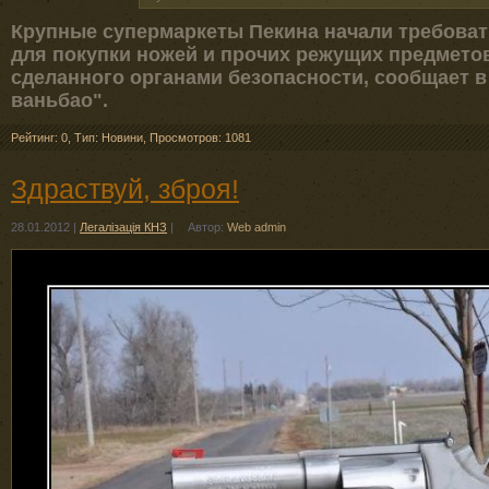
Крупные супермаркеты Пекина начали требоват
для покупки ножей и прочих режущих предмето
сделанного органами безопасности, сообщает в
ваньбао".
Рейтинг: 0
,
Тип: Новини
,
Просмотров: 1081
Здраствуй, зброя!
28.01.2012
|
Легалізація КНЗ
|
Автор:
Web admin