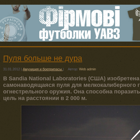
Пуля больше не дура
31.01.2012
|
Амуниция и боеприпасы
|
Автор:
Web admin
В Sandia National Laboratories (США) изобрете
самонаводящаяся пуля для мелкокалиберного 
огнестрельного оружия. Она способна поразит
цель на расстоянии в 2 000 м.