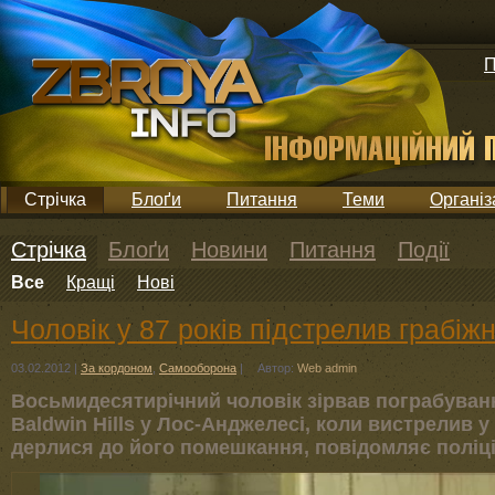
П
Стрічка
Блоґи
Питання
Теми
Організ
Стрічка
Блоґи
Новини
Питання
Події
Все
Кращі
Нові
Чоловік у 87 років підстрелив грабіж
03.02.2012
|
За кордоном
,
Самооборона
|
Автор:
Web admin
Восьмидесятирічний чоловік зірвав пограбуван
Baldwin Hills у Лос-Анджелесі, коли вистрелив 
дерлися до його помешкання, повідомляє поліці