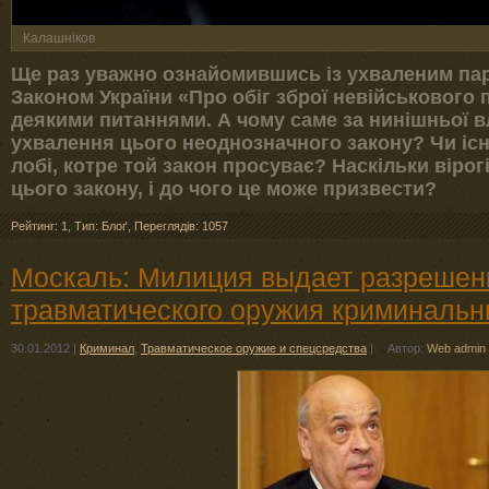
Калашніков
Ще раз уважно ознайомившись із ухваленим па
Законом України «Про обіг зброї невійськового
деякими питаннями. А чому саме за нинішньої в
ухвалення цього неоднозначного закону? Чи існ
лобі, котре той закон просуває? Наскільки віро
цього закону, і до чого це може призвести?
Рейтинг: 1
,
Тип: Блоґ
,
Переглядів: 1057
Москаль: Милиция выдает разрешен
травматического оружия криминальн
30.01.2012
|
Криминал
,
Травматическое оружие и спецсредства
|
Автор:
Web admin