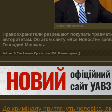
Геннадий Москаль
Правоохранители разрешают покупать травмат
авторитетам. Об этом сайту «Все Новости» зая
Геннадий Москаль.
Рейтинг: 0
,
Тип: Новини
,
Просмотров: 806
,
Комментариев:
2
До криміналу притягнуть чоловіка, я