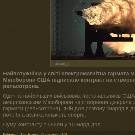
railgun_1
Найпотужніша у світі електромагнітна гармата м
Міноборони США підписало контракт на створе
рельсотрона.
Один із найбільших військових постачальників США
американським Міноборони на створення джерела 
гармати (рельсотрона), якій для розгону снарядів д
потрібна велика кількість енергії.
Суму контракту оцінили у 10 млрд дол.
Рейтинг: 1
,
Тип: Новини
,
Переглядів: 1595