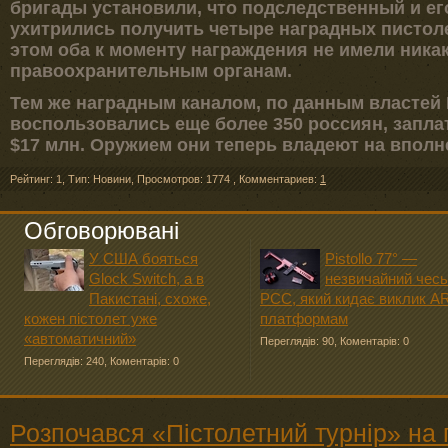
бригады установили, что подследственный и его
ухитрились получить четыре наградных пистоле
этом оба к моменту награждения не имели ника
правоохранительным органам.
Тем же наградным каналом, по данным властей К
воспользовались еще более 350 россиян, запл
$17 млн. Оружием они теперь владеют на вполн
Рейтинг: 1
,
Тип: Новини
,
Просмотров: 1774
,
Комментариев:
1
Обговорювані
У США бояться
Pistollo 77° —
Glock Switch, а в
незвичайний чесь
Пакистані, схоже,
PCC, який кидає виклик A
кожен пістолет уже
платформам
«автоматичний»
Переглядів: 90
,
Коментарів: 0
Переглядів: 240
,
Коментарів: 0
Розпочався «Пістолетний турнір» на 