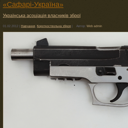
«Сафарі-Україна»
Українська асоціація власників зброї
01.02.2012
|
Навчання
,
Короткоствольна зброя
|
Автор:
Web admin