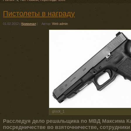
Пистолеты в награду
01.02.2012
|
Криминал
|
Автор:
Web admin
glock_1
Расследуя дело решальщика по МВД Максима Ка
посредничестве во взяточничестве, сотрудник