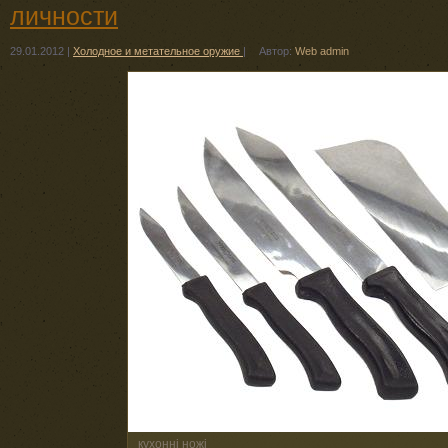
личности
29.01.2012
|
Холодное и метательное оружие
|
Автор:
Web admin
кухонні ножі