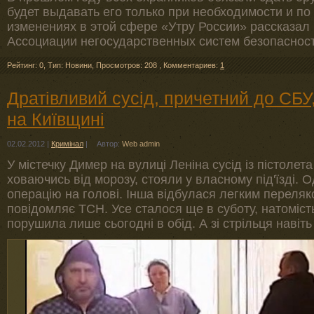
будет выдавать его только при необходимости и по
изменениях в этой сфере «Утру России» рассказал
Ассоциации негосударственных систем безопаснос
Рейтинг: 0
,
Тип: Новини
,
Просмотров: 208
,
Комментариев:
1
Дратівливий сусід, причетний до СБУ,
на Київщині
02.02.2012
|
Кримінал
|
Автор:
Web admin
У містечку Димер на вулиці Леніна сусід із пістолета
ховаючись від морозу, стояли у власному під'їзді. 
операцію на голові. Інша відбулася легким переляк
повідомляє ТСН. Усе сталося ще в суботу, натомість
порушила лише сьогодні в обід. А зі стрільця навіть