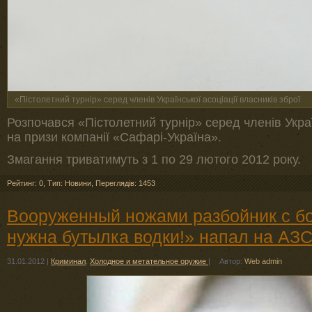
«Пістолетний турнір» серед членів Української асоціації власників зброї
Розпочався «Пістолетний турнір» серед членів Украї
на призи компанії «Сафарі-Україна».
Змагання триватимуть з 1 по 29 лютого 2012 року.
Рейтинг: 0
,
Тип: Новини
,
Переглядів: 1453
Вооруженный ножами разбойник с б
нужна бутылка водки!» напал на АЗ
31.01.2012
|
Криминал
,
Холодное и метательное оружие
|
Автор:
Web admin