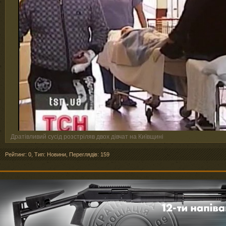
Дратівливий сусід розстріляв двох дівчат на Київщині
Рейтинг: 0
,
Тип: Новини
,
Переглядів: 159