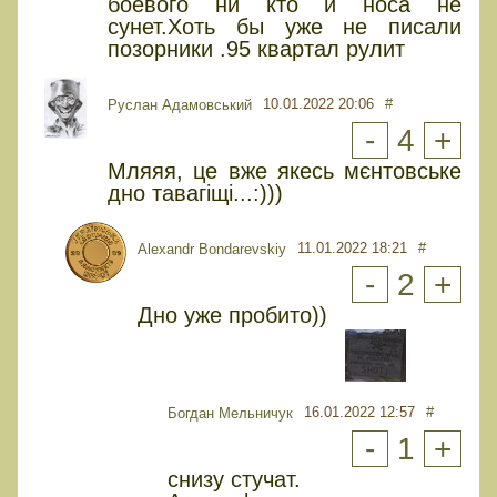
боевого ни кто и носа не
сунет.Хоть бы уже не писали
позорники .95 квартал рулит
10.01.2022 20:06
#
Руслан Адамовський
-
4
+
Мляяя, це вже якесь мєнтовське
дно тавагіщі...:)))
11.01.2022 18:21
#
Alexandr Bondarevskiy
-
2
+
Дно уже пробито))
16.01.2022 12:57
#
Богдан Мельничук
-
1
+
снизу стучат.