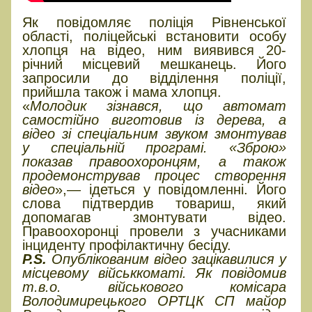
Як повідомляє поліція Рівненської
області, поліцейські встановити особу
хлопця на відео, ним виявився 20-
річний місцевий мешканець. Його
запросили до відділення поліції,
прийшла також і мама хлопця.
«
Молодик зізнався, що автомат
самостійно виготовив із дерева, а
відео зі спеціальним звуком змонтував
у спеціальній програмі. «Зброю»
показав правоохоронцям, а також
продемонстрував процес створення
відео
»,— ідеться у повідомленні. Його
слова підтвердив товариш, який
допомагав змонтувати відео.
Правоохоронці провели з учасниками
інциденту профілактичну бесіду.
P.S.
Опублікованим відео зацікавилися у
місцевому військкоматі. Як повідомив
т.в.о. військового комісара
Володимирецького ОРТЦК СП майор