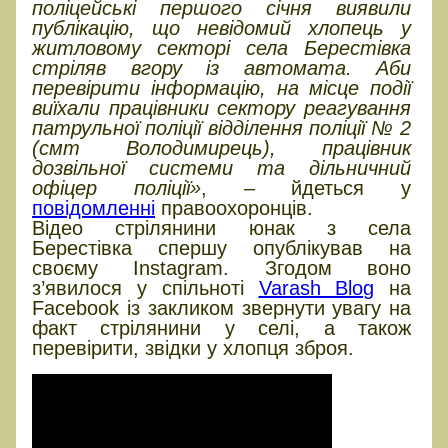
поліцейські першого січня виявили
публікацію, що невідомий хлопець у
житловому секторі села Берестівка
стріляв вгору із автомата. Аби
перевірити інформацію, на місце події
виїхали працівники сектору реагування
патрульної поліції відділення поліції № 2
(смт Володимирець), працівник
дозвільної системи та дільничний
офіцер поліції»
, – йдеться у
повідомленні
правоохоронців.
Відео стрілянини юнак з села
Берестівка спершу опублікував на
своєму Instagram. Згодом воно
з’явилося у спільноті
Varash Blog
на
Facebook із закликом звернути увагу на
факт стрілянини у селі, а також
перевірити, звідки у хлопця зброя.