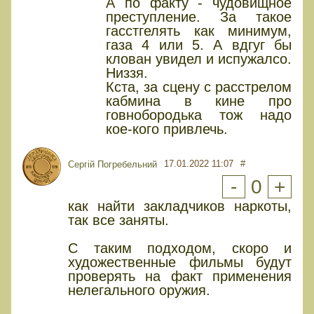
А по факту - чудовищное
преступление. За такое
гасстгелять как минимум,
газа 4 или 5. А вдгуг бы
клован увидел и испужалсо.
Низзя.
Кста, за сцену с расстрелом
кабмина в кине про
говнобородька тож надо
кое-кого привлечь.
17.01.2022 11:07
#
Сергій Погребельний
-
0
+
как найти закладчиков наркоты,
так все заняты.
С таким подходом, скоро и
художественные фильмы будут
проверять на факт применения
нелегального оружия.