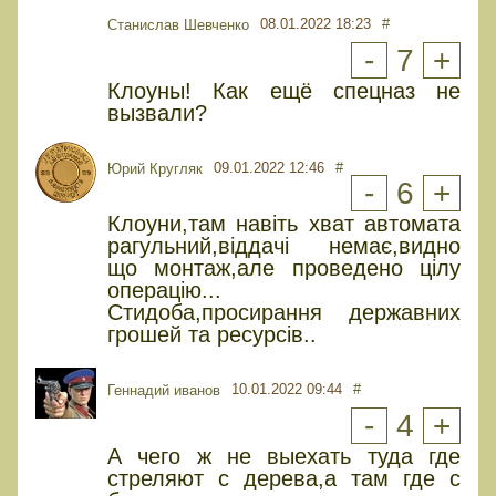
08.01.2022 18:23
#
Станислав Шевченко
-
7
+
Клоуны! Как ещё спецназ не
вызвали?
09.01.2022 12:46
#
Юрий Кругляк
-
6
+
Клоуни,там навіть хват автомата
рагульний,віддачі немає,видно
що монтаж,але проведено цілу
операцію...
Стидоба,просирання державних
грошей та ресурсів..
10.01.2022 09:44
#
Геннадий иванов
-
4
+
А чего ж не выехать туда где
стреляют с дерева,а там где с