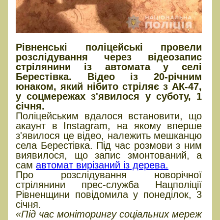
Рівненські поліцейські провели
розслідування через відеозапис
стрілянини із автомата у селі
Берестівка. Відео із 20-річним
юнаком, який нібито стріляє з АК-47,
у соцмережах з'явилося у суботу, 1
січня.
Поліцейським вдалося встановити, що
акаунт в Instagram, на якому вперше
з'явилося це відео, належить мешканцю
села Берестівка. Під час розмови з ним
виявилося, що запис змонтований, а
сам
автомат вирізаний із дерева.
Про розслідування новорічної
стрілянини прес-служба Нацполіції
Рівненщини повідомила у понеділок, 3
січня.
«Під час моніторингу соціальних мереж