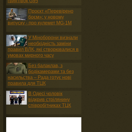
гвинтівок G95
Проєкт «Перевірено
боєм»: у новому
випуску - про кулемет MG-1М
У Міноборони визнали
необхідність заміни
правил ВЛК, які створювалися в
умовах мирного часу
Без балаклав, з
бодікамерами та без
насильства – Рада готує нові
правила для ТЦК
В Одесі чоловік
відкрив стрілянину
співробітниках ТЦК