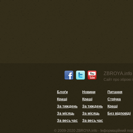
ZBROYA.info 
Сайт про зброю і 
Блоґи
Новини
Питання
Кращі
Кращі
Стрічка
За тиждень
За тиждень
Кращі
За місяць
За місяць
Без відповіді
За весь час
За весь час
© 2009-2020 ZBROYA.info - Інформаційний пор