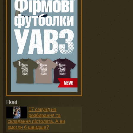
Нові
17 секунд на
розбирання та
складання пістолета. А ви
змогли б швидше?