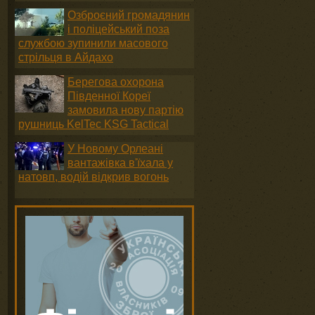
Озброєний громадянин
і поліцейський поза
службою зупинили масового
стрільця в Айдахо
Берегова охорона
Південної Кореї
замовила нову партію
рушниць KelTec KSG Tactical
У Новому Орлеані
вантажівка в'їхала у
натовп, водій відкрив вогонь