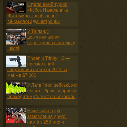
Стрілецький турнір
«Кубок Начальника
Житомирської обласної
військової адміністрації»
У Таїланді
дев'ятикласник
перестріляв вчителів у
школі
Phoenix Trinity H2 —
преміальний
спортивний пістолет 2011 за
майже $7,000
У Латвії поліцейські, які
носять зброю, щоранку
проходитимуть тест на алкоголь
Німеччина готує
замовлення другої
партії з 250 тисяч