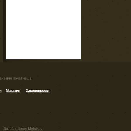
к і для початківців.
и
Магазин
Законопроект
Дизайн:
Serge Melnikov