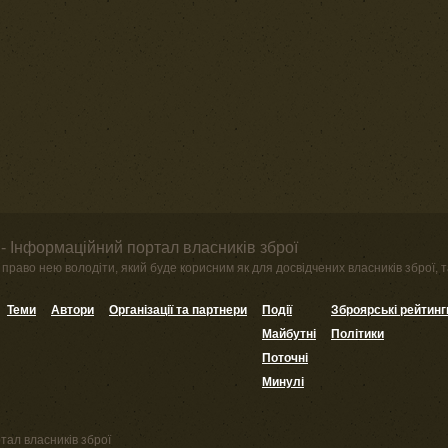
- Інформаційний портал власників зброї
право нею володіти, який буде корисним як для досвідчених власників зброї, та
Теми
Автори
Організації та партнери
Події
Зброярські рейтинг
Майбутні
Політики
Поточні
Минулі
тал власників зброї