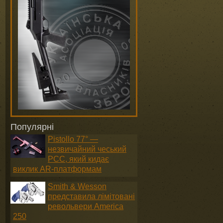
Популярні
Pistollo 77° —
незвичайний чеський
PCC, який кидає
виклик AR-платформам
Smith & Wesson
представила лімітовані
револьвери America
250