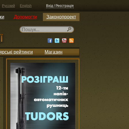
Русский
English
Вхід / Реєстрація
ки
Допомогти
Законопроект
ярські рейтинги
Магазин