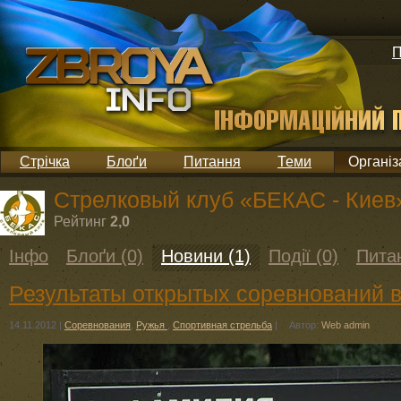
П
Стрічка
Блоґи
Питання
Теми
Організ
Стрелковый клуб «БЕКАС - Киев
Рейтинг
2,0
Інфо
Блоґи (0)
Новини (1)
Події (0)
Питан
Результаты открытых соревнований
14.11.2012
|
Соревнования
,
Ружья
,
Спортивная стрельба
|
Автор:
Web admin