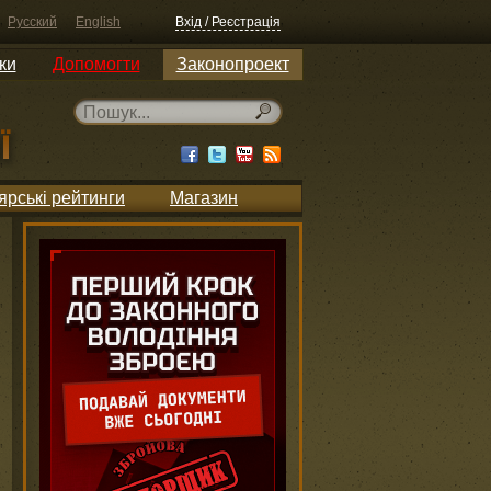
Русский
English
Вхід / Реєстрація
ки
Допомогти
Законопроект
ярські рейтинги
Магазин