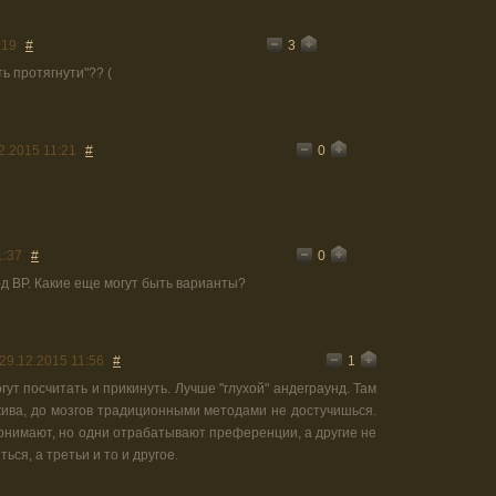
3
:19
#
ть протягнути"?? (
0
2.2015 11:21
#
0
1:37
#
д ВР. Какие еще могут быть варианты?
1
29.12.2015 11:56
#
ут посчитать и прикинуть. Лучше "глухой" андеграунд. Там
жива, до мозгов традиционными методами не достучишься.
понимают, но одни отрабатывают преференции, а другие не
ься, а третьи и то и другое.