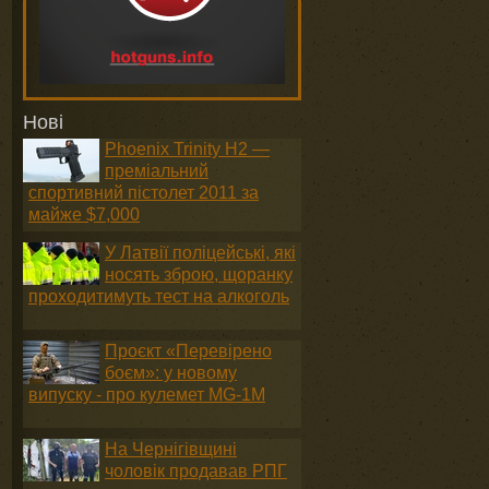
Нові
Phoenix Trinity H2 —
преміальний
спортивний пістолет 2011 за
майже $7,000
У Латвії поліцейські, які
носять зброю, щоранку
проходитимуть тест на алкоголь
Проєкт «Перевірено
боєм»: у новому
випуску - про кулемет MG-1М
й
На Чернігівщині
чоловік продавав РПГ