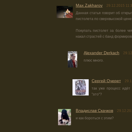
Max Zakharov
29.12.2015 11:
Данная статья говорит об откры
пистолета по сверхвысокой цене
Покупать пистолет за более чем
накал страстей с банд формирова
Alexander Derkach
29.12
плюс много.
Сергей Очерет
29.1
так уже процесс идёт 
"ато"?
Владислав Скачков
29.12.20
и как бороться с этим?