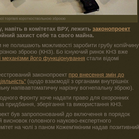
ї торгівлі короткоствольною зброєю
, навіть в комітетах ВРУ, лежить
законопроект
йний захист себе та свого майна.
ти не полишають можливості заробити грубу копійчину
арізною зброєю (КНЗ). Бо існуючий ринок КНЗ вже
і механізми його функціонування
стали відомі
еєстрований законопроект
про внесення змін до
іяльність"
(щодо взаємодії з органами внутрішніх
льну напівавтоматичну нарізну вогнепальну зброю).
родного Фронту хоче надати право для охоронних
на придбання, зберігання та використання КНЗ.
ект був запропонований до включення в порядок
й висновок головного науково-експертного
мітет на чолі з паном Кожем'якіним надав позитивни