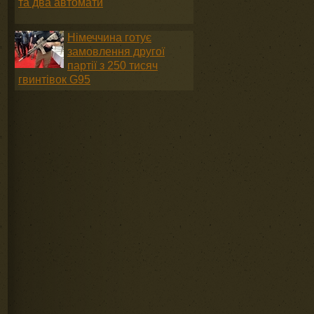
та два автомати
Німеччина готує
замовлення другої
партії з 250 тисяч
гвинтівок G95