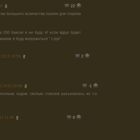
22
38
#
тии большего количества лазеек для покупки
.
 200 баксов я не буду. И если вдруг будет
нием, я буду вооружаться " с рук"
2
.2015 18:59
#
-1
2.2015 20:49
#
полным ходом. сколько стволов разъехалось из т.н.
0
15 11:39
#