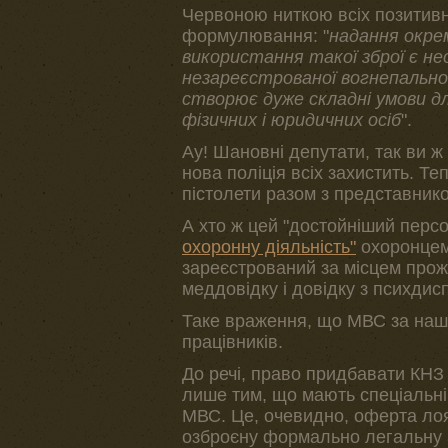
Червоною ниткою всіх позитивн
формулювання: "
надання окрем
використання такої зброї є нео
незареєстрованої вогнепальної 
створює дуже складні умови д
фізичних і юридичних осіб
".
Ау! Шановні депутати, так ви ж
нова поліція всіх захистить. Т
пістолети разом з представник
А хто ж цей "достойніший перс
охоронну діяльність"
охоронцем 
зареєстрований за місцем прож
меддовідку і довідку з психдис
Таке враження, що МВС за наші
працівників.
До речі, право придбавати КНЗ
лише тим, що мають спеціальні
МВС. Це, очевидно, оферта лоял
озброєну формально легальну 