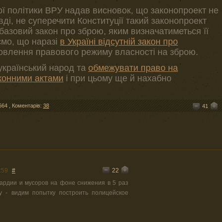
ої політики ВРУ надав висновок, що законопроект не
вді, не суперечити Конституції такий законопроект
базовий закон про зброю, яким визначатиметься її
ємо, що наразі
в Україні відсутній закон про
овлення правового режиму власності на зброю.
 український народ та
обмежувати право на
аконними актами
і при цьому ще й нахабно
664
,
Коментарів:
38
41
22
:59
#
ардии и мусоров на фоне снижения в 5 раз
 - видим попытку построить полицейское