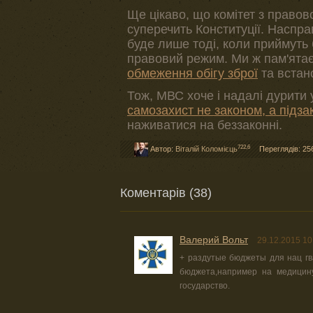
Ще цікаво, що комітет з правов
суперечить Конституції. Наспра
буде лише тоді, коли приймуть 
правовий режим. Ми ж пам'ята
обмеження обігу зброї
та встан
Тож, МВС хоче і надалі дурити
самозахист не законом, а підз
наживатися на беззаконні.
722,6
Автор:
Віталій Коломієць
Переглядів: 25
Коментарів (38)
Валерий Вольт
29.12.2015 10
+ раздутые бюджеты для нац гв
бюджета,например на медицину
государство.