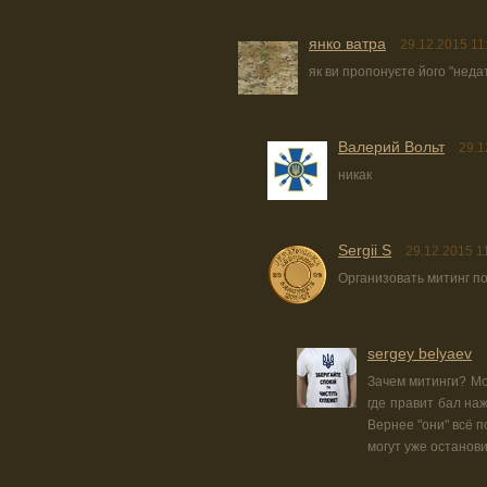
янко ватра
29.12.2015 11
як ви пропонуєте його "неда
Валерий Вольт
29.1
никак
Sergii S
29.12.2015 1
Организовать митинг по
sergey belyaev
Зачем митинги? Мог
где правит бал на
Вернее "они" всё 
могут уже остановит