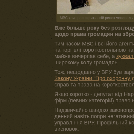
МВС хоче розширити свій ринок монопольно
Вже більше року без розгляду
щодо права громадян на збро
Тим часом МВС і всі його аген
на торгівлі короткостольною н
майже вичерпав себе, а
зухвал
широкому колу громадян.
Тож, нещодавно у ВРУ був зар
Закону України "Про охоронну д
справ та права на короткоство
Якщо коротко - депутат від На
фірм (певних категорій) право 
Надзвичайно швидко законопро
денний навіть попри негативни
управління ВРУ. Профільний ко
висновок.