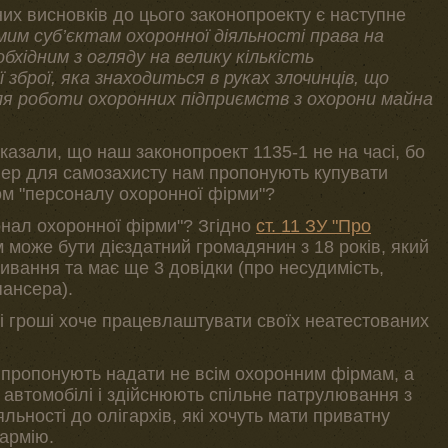
их висновків до цього законопроекту є наступне
им суб’єктам охоронної діяльності права на
бхідним з огляду на велику кількість
зброї, яка знаходиться в руках злочинців, що
ля роботи охоронних підприємств з охорони майна
 казали, що наш законопроект 1135-1 не на часі, бо
епер для самозахисту нам пропонують купувати
ом "персоналу охоронної фірми"?
онал охоронної фірми"? Згідно
ст. 11 ЗУ "Про
може бути дієздатний громадянин з 18 років, який
ивання та має ще 3 довідки (про несудимість,
пансера).
 гроші хоче працевлаштувати своїх неатестованих
 пропонують надати не всім охоронним фірмам, а
 автомобілі і здійснюють спільне патрулювання з
ьності до олігархів, які хочуть мати приватну
армію.