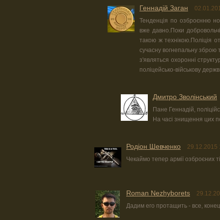
Геннадій Заган
02.01.20
Тенденція по озброєнню нов
вже давно.Поки добровольч
такою ж технікою.Поліція о
сучасну вогнепальну зброю 
з'являться охоронні структу
поліцейсько-військову держв
Дмитро Зволінський
Пане Геннадій, поліцій
На часі знищення цих по
Родіон Шевченко
29.12.2015 
Чекаймо тепер армії озброєних ті
Roman Nezhyborets
29.12.20
Дадим его протащить - все, конец