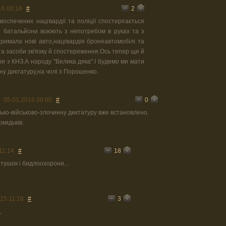
2
16 00:18
#
оспечених нацгвардії та поліції спостерігається
і батальйони воюють з непотребом в руках та з
тримала нові авто,нацгвардія бронеавтомобілі та
та засоби зв'язку й спостереження.Ось тепер ще й
ри з КНЗ.А народу "Велика дяка".І будемо ми мати
ну диктатуру,на чолі з Порошенко.
0
05.01.2016 09:00
#
сько-військово-злочинну диктатуру вже встановлено.
кидьків.
18
11:14
#
тушок і бидлоохорони...
3
15 11:18
#
.