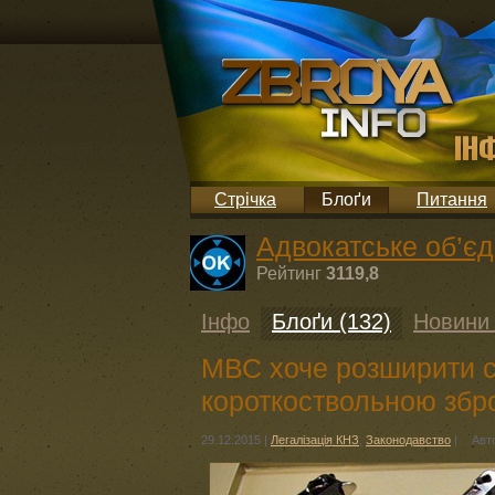
Стрічка
Блоґи
Питання
Адвокатське об’є
Рейтинг
3119,8
Інфо
Блоґи (132)
Новини 
МВС хоче розширити св
короткоствольною збр
29.12.2015
|
Легалізація КНЗ
,
Законодавство
|
Авт