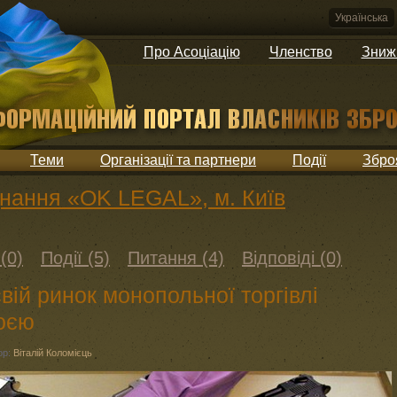
Українська
Про Асоціацію
Членство
Зниж
Теми
Організації та партнери
Події
Збро
днання «OK LEGAL», м. Київ
(0)
Події (5)
Питання (4)
Відповіді (0)
ій ринок монопольної торгівлі
оєю
ор:
Віталій Коломієць