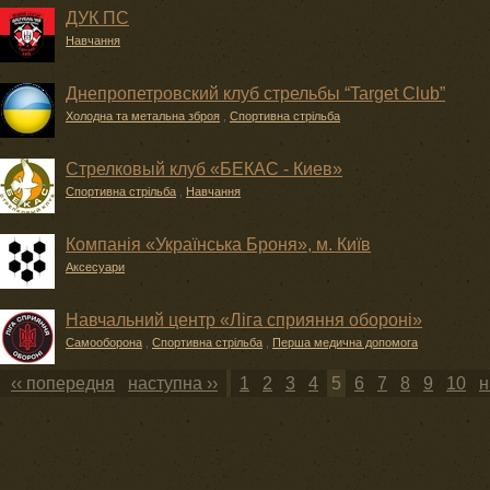
ДУК ПС
Навчання
Днепропетровский клуб стрельбы “Target Club”
Холодна та метальна зброя
,
Спортивна стрільба
Стрелковый клуб «БЕКАС - Киев»
Спортивна стрільба
,
Навчання
Компанія «Українська Броня», м. Київ
Аксесуари
Навчальний центр «Ліга сприяння обороні»
Самооборона
,
Спортивна стрільба
,
Перша медична допомога
‹‹ попередня
наступна ››
1
2
3
4
5
6
7
8
9
10
н