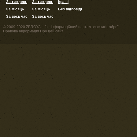
За тиждень
За тиждень
Кращі
За місяць
За місяць
Без відповіді
За весь час
За весь час
© 2009-2020 ZBROYA.info - Інформаційний портал власників зброї
Правова інформація
Про цей сайт