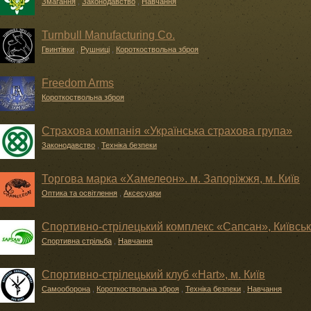
Змагання
,
Законодавство
,
Навчання
Turnbull Manufacturing Co.
Гвинтівки
,
Рушниці
,
Короткоствольна зброя
Freedom Arms
Короткоствольна зброя
Страхова компанія «Українська страхова група»
Законодавство
,
Техніка безпеки
Торгова марка «Хамелеон». м. Запоріжжя, м. Київ
Оптика та освітлення
,
Аксесуари
Спортивно-стрілецький комплекс «Сапсан», Київськ
Спортивна стрільба
,
Навчання
Спортивно-стрілецький клуб «Hart», м. Київ
Самооборона
,
Короткоствольна зброя
,
Техніка безпеки
,
Навчання