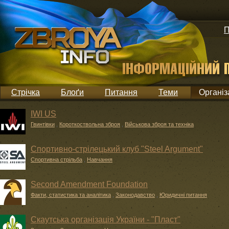
П
Стрічка
Блоґи
Питання
Теми
Організ
IWI US
Гвинтівки
,
Короткоствольна зброя
,
Військова зброя та техніка
Спортивно-стрілецький клуб "Steel Argument"
Спортивна стрільба
,
Навчання
Second Amendment Foundation
Факти, статистика та аналітика
,
Законодавство
,
Юридичні питання
Скаутська організація України - "Пласт"