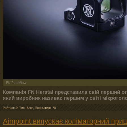
FN PureView
Компанія FN Herstal представила свій перший о
який виробник називає першим у світі мікрого
Рейтинг: 0
,
Тип: Блоґ
,
Переглядів: 78
Aimpoint випускає коліматорний при