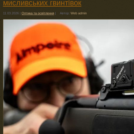
мисливських гвинтівок
11.03.2026
|
Оптика та освітлення
|
Автор:
Web admin