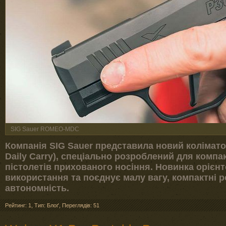
SIG Sauer ROMEO-MDC
Компанія SIG Sauer представила новий колімат
Daily Carry), спеціально розроблений для компа
пістолетів прихованого носіння. Новинка орієн
використання та поєднує малу вагу, компактні 
автономність.
Рейтинг: 1
,
Тип: Блоґ
,
Переглядів: 51