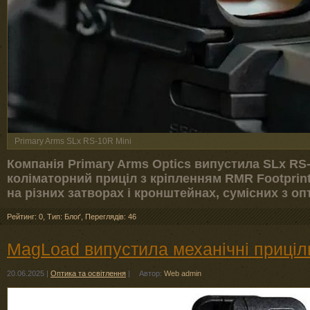
Primary Arms SLx RS-10R Mini
Компанія Primary Arms Optics випустила SLx RS
коліматорний приціл з кріпленням RMR Footprin
на різних затворах і кронштейнах, сумісних з оп
Рейтинг: 0
,
Тип: Блоґ
,
Переглядів: 46
MagLoad випустила механічні приціли
20.06.2025
|
Оптика та освітлення
|
Автор:
Web admin