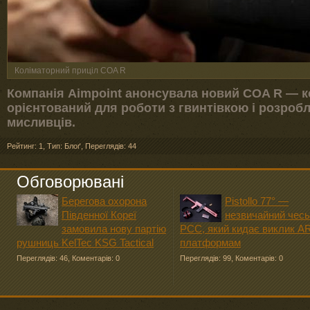
Коліматорний приціл COA R
Компанія Aimpoint анонсувала новий COA R — к
орієнтований для роботи з гвинтівкою і розроб
мисливців.
Рейтинг: 1
,
Тип: Блоґ
,
Переглядів: 44
Обговорювані
Берегова охорона
Pistollo 77° —
Південної Кореї
незвичайний чесь
замовила нову партію
PCC, який кидає виклик A
рушниць KelTec KSG Tactical
платформам
Переглядів: 46
,
Коментарів: 0
Переглядів: 99
,
Коментарів: 0