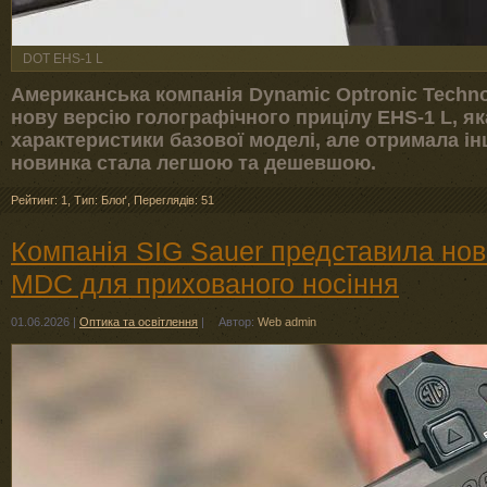
DOT EHS-1 L
Американська компанія Dynamic Optronic Techno
нову версію голографічного прицілу EHS-1 L, як
характеристики базової моделі, але отримала і
новинка стала легшою та дешевшою.
Рейтинг: 1
,
Тип: Блоґ
,
Переглядів: 51
Компанія SIG Sauer представила нов
MDC для прихованого носіння
01.06.2026
|
Оптика та освітлення
|
Автор:
Web admin