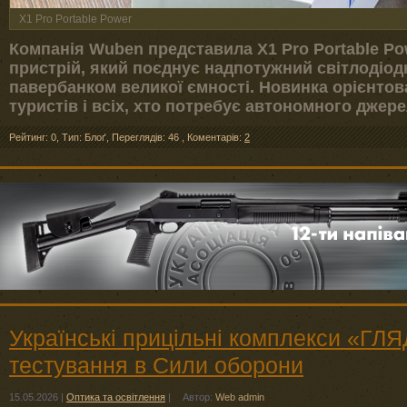
X1 Pro Portable Power
Компанія Wuben представила X1 Pro Portable P
пристрій, який поєднує надпотужний світлодіод
павербанком великої ємності. Новинка орієнтова
туристів і всіх, хто потребує автономного джерел
Рейтинг: 0
,
Тип: Блоґ
,
Переглядів: 46
,
Коментарів:
2
Українські прицільні комплекси «ГЛ
тестування в Сили оборони
15.05.2026
|
Оптика та освітлення
|
Автор:
Web admin