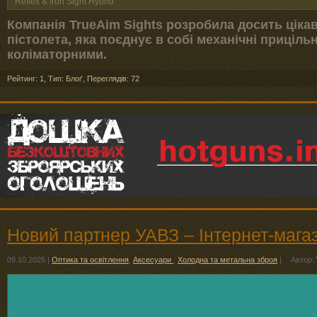
Reflex & Iron Sight Hybrid
Компанія TrueAim Sights розробила досить ціка
пістолета, яка поєднує в собі механічні приціль
коліматорними.
Рейтинг: 1
,
Тип: Блоґ
,
Переглядів: 72
Новий партнер УАВЗ – Інтернет-магаз
09.10.2025
|
Оптика та освітлення
,
Аксесуари
,
Холодна та метальна зброя
|
Автор: