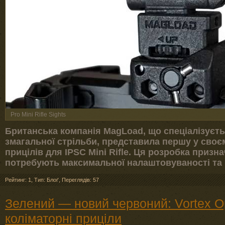
Pro Mini Rifle Sights
Британська компанія MagLoad, що спеціалізуєть
змагальної стрільби, представила першу у своє
прицілів для IPSC Mini Rifle. Ця розробка призна
потребують максимальної налаштовуваності та н
Рейтинг: 1
,
Тип: Блоґ
,
Переглядів: 57
Зелений — новий червоний: Vortex Op
коліматорні приціли