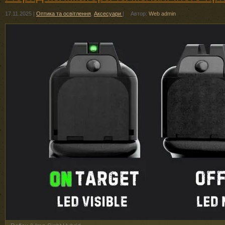
17.11.2025
|
Оптика та освітлення
,
Аксесуари
|
Автор:
Web admin