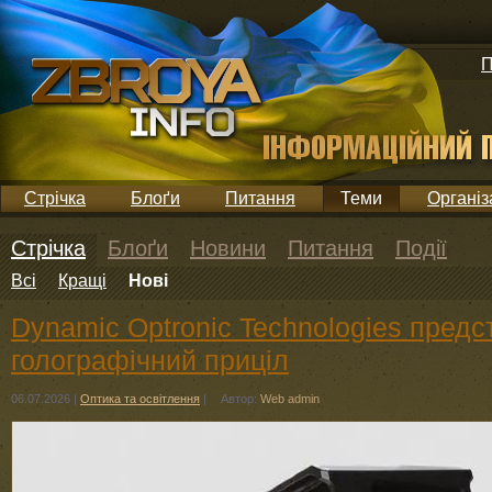
П
Стрічка
Блоґи
Питання
Теми
Організ
Стрічка
Блоґи
Новини
Питання
Події
Всі
Кращі
Нові
Dynamic Optronic Technologies пред
голографічний приціл
06.07.2026
|
Оптика та освітлення
|
Автор:
Web admin