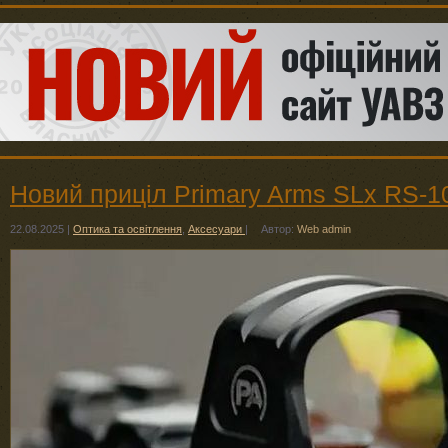
Новий приціл Primary Arms SLx RS-1
22.08.2025
|
Оптика та освітлення
,
Аксесуари
|
Автор:
Web admin