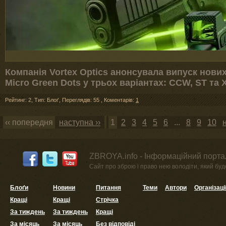
Компанія Vortex Optics анонсувала випуск нових
Micro Green Dots у трьох варіантах: CCW, ST та 
Рейтинг: 2
,
Тип: Блоґ
,
Переглядів: 55
,
Коментарів:
1
‹‹ попередня
наступна ››
1
2
3
4
5
6
...
8
9
10
ZBROYA.info - Інформаційний портал
Сайт про зброю і право нею володіти, який буде 
Блоґи
Новини
Питання
Теми
Автори
Організаці
Кращі
Кращі
Стрічка
За тиждень
За тиждень
Кращі
За місяць
За місяць
Без відповіді