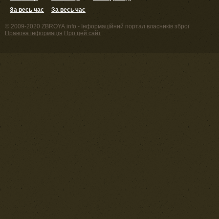
За весь час
За весь час
© 2009-2020 ZBROYA.info - Інформаційний портал власників зброї
Правова інформація
Про цей сайт