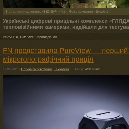
Прицільний комплекс «ГДЯДАЧ – V2». Фото компанія «Виріб-1»
Українські цифрові прицільні комплекси «ГЛЯДА
тепловізійними камерами, надійшли для тестува
Рейтинг: 0
,
Тип: Блоґ
,
Переглядів: 89
FN представила PureView — перший у
мікроголографічний приціл
12.05.2026
|
Оптика та освітлення
,
Технології
|
Автор:
Web admin