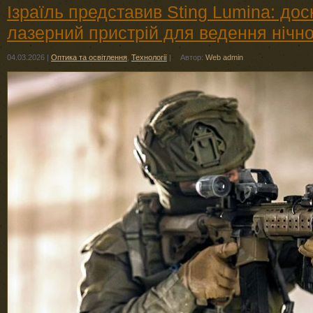
Ізраїль представив Sting Lumina: до
лазерний пристрій для ведення нічно
04.03.2026
|
Оптика та освітлення
,
Технології
|
Автор:
Web admin