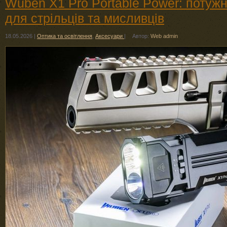
Wuben X1 Pro Portable Power: потужн
для стрільців та мисливців
18.05.2026
|
Оптика та освітлення
,
Аксесуари
|
Автор:
Web admin