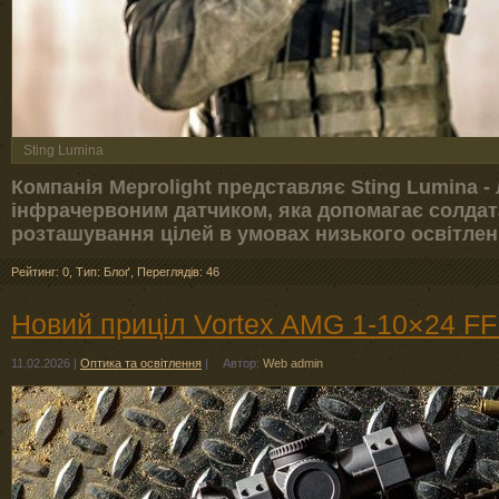
Sting Lumina
Компанія Meprolight представляє Sting Lumina -
інфрачервоним датчиком, яка допомагає солдат
розташування цілей в умовах низького освітлен
Рейтинг: 0
,
Тип: Блоґ
,
Переглядів: 46
Новий приціл Vortex AMG 1-10×24 F
11.02.2026
|
Оптика та освітлення
|
Автор:
Web admin