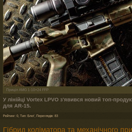
Приціл AMG 1-10×24 FFP
У лінійці Vortex LPVO з'явився новий топ-проду
для AR-15.
Рейтинг: 0
,
Тип: Блоґ
,
Переглядів: 83
Гібрид коліматора та механічного при