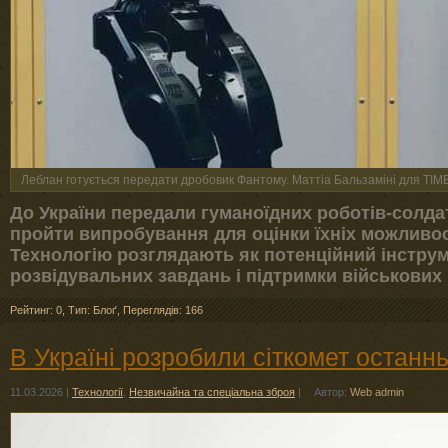
Леблан готується передати дробовик Фантому. Маттіа Бальзаміні для TIME
До України передали гуманоїдних роботів-солда
пройти випробування для оцінки їхніх можливо
Технологію розглядають як потенційний інстру
розвідувальних завдань і підтримки військових 
Рейтинг: 0
,
Тип: Блоґ
,
Переглядів: 166
В Україні розробили сіткомет останньо
11.03.2026
|
Технології
,
Незвичайна та спеціальна зброя
|
Автор:
Web admin