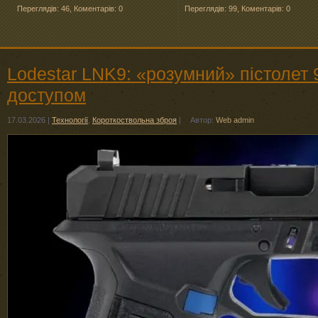
Переглядів: 46
,
Коментарів: 0
Переглядів: 99
,
Коментарів: 0
Lodestar LNK9: «розумний» пістолет
доступом
17.03.2026
|
Технології
,
Короткоствольна зброя
|
Автор:
Web admin