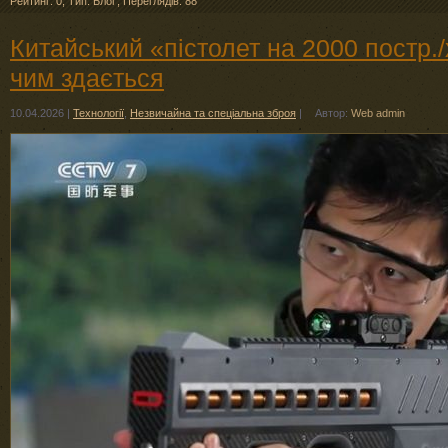
Рейтинг: 0
,
Тип: Блоґ
,
Переглядів: 88
Китайський «пістолет на 2000 постр./
чим здається
10.04.2026
|
Технології
,
Незвичайна та спеціальна зброя
|
Автор:
Web admin