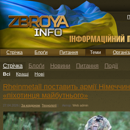
П
Стрічка
Блоґи
Питання
Теми
Організ
Стрічка
Блоґи
Новини
Питання
Події
Всі
Кращі
Нові
Rheinmetall поставить армії Німеччин
«піхотинця майбутнього»
27.04.2026
|
За кордоном
,
Технології
|
Автор:
Web admin