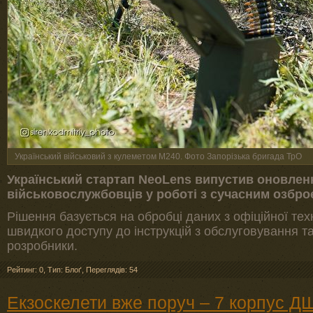
Український військовий з кулеметом M240. Фото Запорізька бригада ТрО
Український стартап NeoLens випустив оновлен
військовослужбовців у роботі з сучасним озбро
Рішення базується на обробці даних з офіційної тех
швидкого доступу до інструкцій з обслуговування та
розробники.
Рейтинг: 0
,
Тип: Блоґ
,
Переглядів: 54
Екзоскелети вже поруч – 7 корпус Д