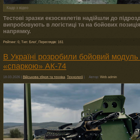
Кадр з відео
Тестові зразки екзоскелетів надійшли до підроз
випробовують в логістиці та на бойових позиці
напрямку.
Рейтинг: 0
,
Тип: Блоґ
,
Переглядів: 161
В Україні розробили бойовий модуль
«спаркою» АК-74
18.03.2026
|
Військова зброя та техніка
,
Технології
|
Автор:
Web admin