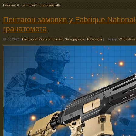
Рейтинг: 0
,
Тип: Блоґ
,
Переглядів: 46
Пентагон замовив у Fabrique Nationa
гранатомета
01.03.2026
|
Військова зброя та техніка
,
За кордоном
,
Технології
|
Автор:
Web admin