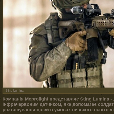
Sting Lumina
Компанія Meprolight представляє Sting Lumina -
інфрачервоним датчиком, яка допомагає солдат
розташування цілей в умовах низького освітлен