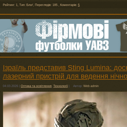
Рейтинг: 1
,
Тип: Блоґ
,
Переглядів: 185
,
Коментарів:
5
Ізраїль представив Sting Lumina: до
лазерний пристрій для ведення нічно
04.03.2026
|
Оптика та освітлення
,
Технології
|
Автор:
Web admin