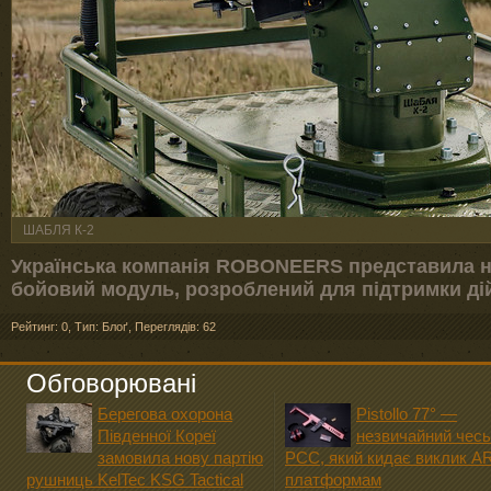
ШАБЛЯ К-2
Українська компанія ROBONEERS представила н
бойовий модуль, розроблений для підтримки ді
Рейтинг: 0
,
Тип: Блоґ
,
Переглядів: 62
Обговорювані
Берегова охорона
Pistollo 77° —
Південної Кореї
незвичайний чесь
замовила нову партію
PCC, який кидає виклик A
рушниць KelTec KSG Tactical
платформам