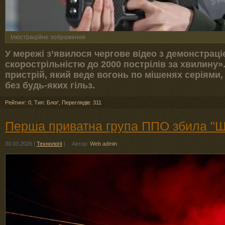
Ілюстраційне зображення
У мережі з’явилося чергове відео з демонстраці
скорострільністю до 2000 пострілів за хвилину»
пристрій, який веде вогонь по мішенях серіями, 
без будь-яких гільз.
Рейтинг: 0
,
Тип: Блоґ
,
Переглядів: 311
Перша приватна група ППО збила "Ш
30.03.2026
|
Технології
|
Автор:
Web admin