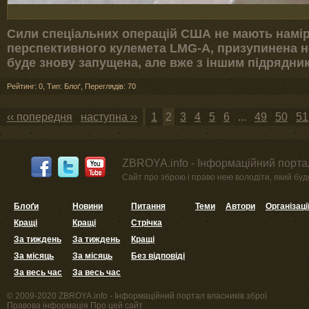
Сили спеціальних операцій США не мають намір
перспективного кулемета LMG-A, призупинена 
буде знову запущена, але вже з іншим підрядник
Рейтинг: 0
,
Тип: Блоґ
,
Переглядів: 70
‹‹ попередня
наступна ››
1
2
3
4
5
6
...
49
50
51
ZBROYA.info - Інформаційний портал
Сайт про зброю і право нею володіти, який буде 
Блоґи
Новини
Питання
Теми
Автори
Організаці
Кращі
Кращі
Стрічка
За тиждень
За тиждень
Кращі
За місяць
За місяць
Без відповіді
За весь час
За весь час
© 2009-2020 ZBROYA.info - Інформаційний портал власників зброї
Правова інформація
Про цей сайт