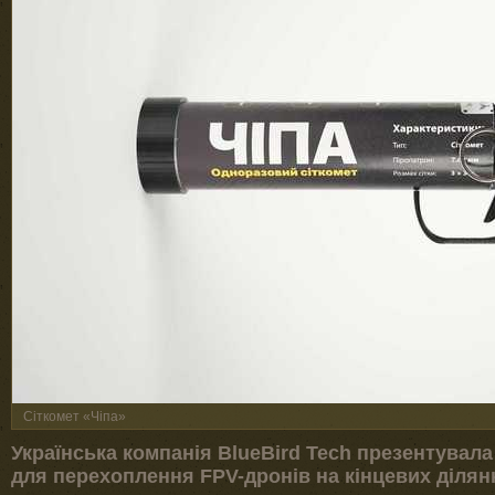
Сіткомет «Чіпа»
Українська компанія BlueBird Tech презентувала
для перехоплення FPV-дронів на кінцевих ділян