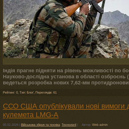
Індія прагне підняти на рівень можливості по бо
Науково-дослідна установа в області озброєнь 
ведеться розробка нових 7,62-мм протидронови
Рейтинг: 0
,
Тип: Блоґ
,
Переглядів: 61
ССО США опублікували нові вимоги 
кулемета LMG-A
05.02.2026
|
Військова зброя та техніка
,
Технології
|
Автор:
Web admin