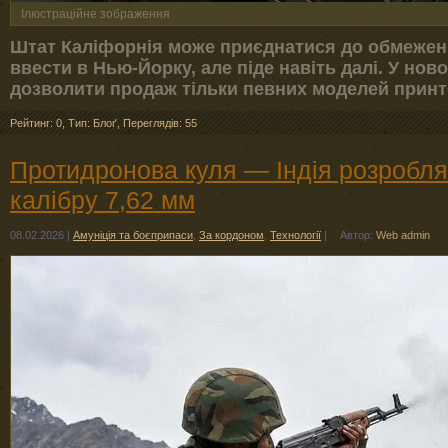
Ілюстраційне зображення
Штат Каліфорнія може приєднатися до обмежень
ввести в Нью-Йорку, але піде навіть далі. У но
дозволити продаж тільки певних моделей принт
Рейтинг: 0
,
Тип: Блоґ
,
Переглядів: 55
Протидронова куля — Індія розробля
калібру 7,62 мм
08.02.2026
|
Амуніція та боєприпаси
,
За кордоном
,
Технології
|
Автор:
Web admin