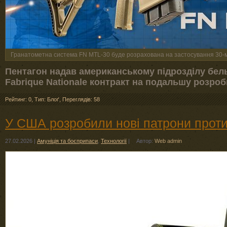
Гранатометна система FN MTL-30 буде розрахована на застосування 30-м
Пентагон надав американському підрозділу бель
Fabrique Nationale контракт на подальшу розроб
Рейтинг: 0
,
Тип: Блоґ
,
Переглядів: 58
У США розробили нові патрони проти 
27.02.2026
|
Амуніція та боєприпаси
,
Технології
|
Автор:
Web admin