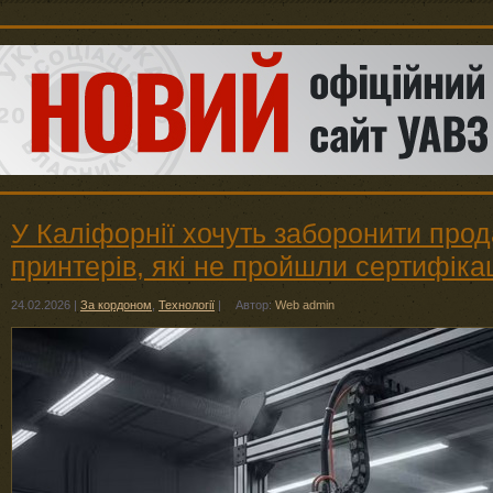
У Каліфорнії хочуть заборонити прод
принтерів, які не пройшли сертифіка
24.02.2026
|
За кордоном
,
Технології
|
Автор:
Web admin