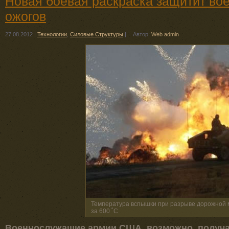
Новая боевая раскраска защитит во
ожогов
27.08.2012
|
Технологии
,
Силовые Структуры
|
Автор:
Web admin
Температура вспышки при разрыве дорожной 
за 600 ˚C
Военнослужащие армии США, возможно, получа