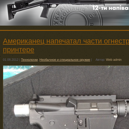
Американец напечатал части огнестр
принтере
01.08.2012
|
Технологии
,
Необычное и специальное оружие
|
Автор:
Web admin