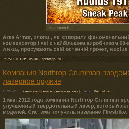
Ares Armor Rudius
Ares Armor, хлопці, які створили феноменальн
компенсатор і які є найбільшим виробником 80-
AR-15, просувають свій останній проект, Rudius 
Рейтинг: 0
,
Тип: Новини
,
Переглядів: 2096
Компания Northrop Grumman продем
лазерное оружие
10.05.2012
|
Технологии
,
Военное оружие и техника
|
Автор:
Web admin
1 ма
я 2012
года компания Northrop Grumman пр
улучшенный твердотельный лазер, который
ле
моделей. Система получила название Firestrike.