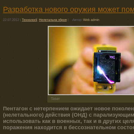
Разработка нового оружия может пом
22.07.2012
|
Технології
,
Нелетальна зброя
|
Автор:
Web admin
Taser
Пентагон с нетерпением ожидает новое поколе
(нелетального) действия (ОНД) с парализующи
использовать как в военных, так и в других це
поражения находится в бессознательном состоя