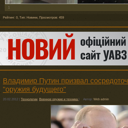
1
Рейтинг: 0
,
Тип: Новини
,
Просмотров: 459
Владимир Путин призвал сосредоточ
"оружия будущего"
20.02.2012
|
Технологии
,
Военное оружие и техника
|
Автор:
Web admin