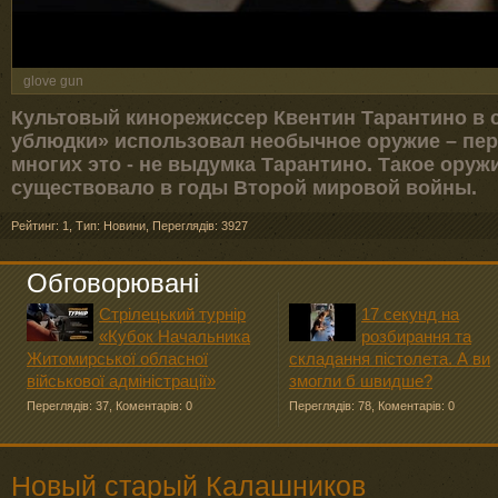
glove gun
Культовый кинорежиссер Квентин Тарантино в
ублюдки» использовал необычное оружие – пер
многих это - не выдумка Тарантино. Такое оруж
существовало в годы Второй мировой войны.
Рейтинг: 1
,
Тип: Новини
,
Переглядів: 3927
Обговорювані
Стрілецький турнір
17 секунд на
«Кубок Начальника
розбирання та
Житомирської обласної
складання пістолета. А ви
військової адміністрації»
змогли б швидше?
Переглядів: 37
,
Коментарів: 0
Переглядів: 78
,
Коментарів: 0
Новый старый Калашников