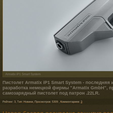
Armatix iP1 Smart System
Пистолет Armatix iP1 Smart System - последняя
разработка немецкой фирмы "Armatix GmbH", 
самозарядный пистолет под патрон .22LR.
Рейтинг: 3
,
Тип: Новини
,
Просмотров: 5309
,
Комментариев:
3