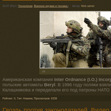
16.07.2012
|
Технологии
,
Военное оружие и техника
|
Автор:
Web admin
ak
Американская компания
Inter Ordnance (I.O.) Inco
польские автоматы
Beryl
. В 1996 году поляки взял
Калашникова и переделали его под патроны НАТО
Рейтинг: 0
,
Тип: Новини
,
Просмотров: 6339
Гвоздь против законодателей. Видео