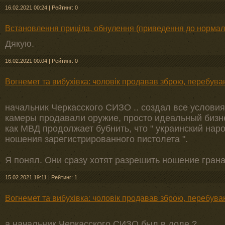
16.02.2021 00:24
|
Рейтинг: 0
Встановлення приціла, обнулення (приведення до нормал
Дякую.
16.02.2021 00:04
|
Рейтинг: 0
Вогнемет та вибухівка: чоловік продавав зброю, перебув
начальник Черкасского СИЗО .. создал все условия,
камеры продавали оружие, просто идеальный бизнес
как МВД продолжает бубнить, что " украинский нар
ношения зарегистрированного пистолета ".
Я понял. Они сразу хотят разрешить ношение грана
15.02.2021 19:11
|
Рейтинг: 1
Вогнемет та вибухівка: чоловік продавав зброю, перебув
а начальник Черкасского СИЗО был в доле ?