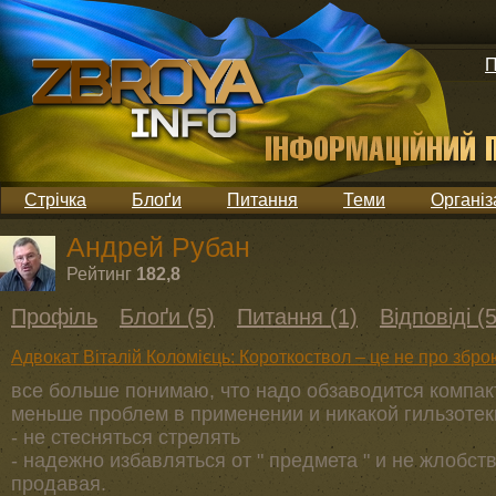
П
Стрічка
Блоґи
Питання
Теми
Організ
Андрей Рубан
Рейтинг
182,8
Профіль
Блоґи (5)
Питання (1)
Відповіді (
Адвокат Віталій Коломієць: Короткоствол – це не про збро
все больше понимаю, что надо обзаводится компа
меньше проблем в применении и никакой гильзотек
- не стесняться стрелять
- надежно избавляться от " предмета " и не жлобст
продавая.