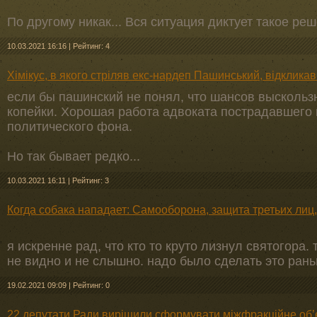
По другому никак... Вся ситуация диктует такое реш
10.03.2021 16:16
|
Рейтинг: 4
Хімікус, в якого стріляв екс-нардеп Пашинський, відкликав
если бы пашинский не понял, что шансов выскользну
копейки. Хорошая работа адвоката пострадавшего 
политического фона.
Но так бывает редко...
10.03.2021 16:11
|
Рейтинг: 3
Когда собака нападает: Самооборона, защита третьих лиц
я искренне рад, что кто то круто лизнул святогора. 
не видно и не слышно. надо было сделать это рань
19.02.2021 09:09
|
Рейтинг: 0
22 депутати Ради вирішили сформувати міжфракційне об’