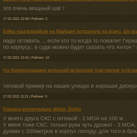
это очень мощный шаг !
17.02.2021 23:08
|
Рейтинг: 2
Бійка нацгвардійців на Майдані потрапила на відео. Що в
надо оставить ... если кто то когда то повалит Гер
по корпусу.. в суде можно будет сказать что Антон " 
17.02.2021 15:41
|
Рейтинг: 10
На Кіровоградщині колишній міліціонер підстрелив хуліга
типовой пример на наших улицах и хорошая дискус
17.02.2021 11:21
|
Рейтинг: 0
Нарізна вогнепальна зброя. Вибір
У моего друга СКС с оптикой - 2 МОА на 100 м
У меня тоже СКС, только руки чуть дрожат - 3 МОА,
думаю с 200метров в корпус попаду, для того и бра