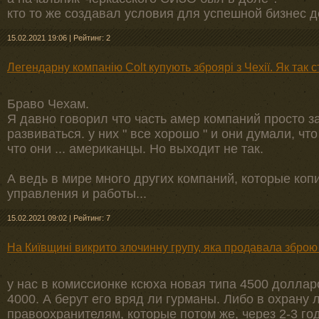
кто то же создавал условия для успешной бизнес де
15.02.2021 19:06
|
Рейтинг: 2
Легендарну компанію Colt купують зброярі з Чехії. Як так 
Браво Чехам.
Я давно говорил что часть амер компаний просто 
развиваться. у них " все хорошо " и они думали, чт
что они ... американцы. Но выходит не так.
А ведь в мире много других компаний, которые коп
управления и работы...
15.02.2021 09:02
|
Рейтинг: 7
На Київщині викрито злочинну групу, яка продавала зброю
у нас в комиссионке ксюха новая типа 4500 доллар
4000. А берут его вряд ли гурманы. Либо в охрану 
правоохранителям, которые потом же, через 2-3 го