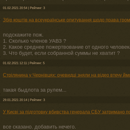
01.02.2021 20:54
|
Рейтинг: 3
Збір коштів на всеукраїнське опитування щодо права грома
подскажите пож.
1. Сколько членов УАВЗ ?
2. Какое среднее пожертвование от одного человек
3. Что будет, если собранной суммы не хватит ?
01.02.2021 12:11
|
Рейтинг: 5
Стрілянина у Чернівцях: очевидці зняли на відео втечу й
такая быдлота за рулем...
29.01.2021 20:14
|
Рейтинг: 3
У Києві за підготовку вбивства генерала СБУ затримано п
все сказано. добавить нечего.