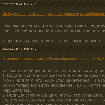
23.12.2020 18:44
|
Рейтинг: 6
На Одещині просто на дорозі розстріляли з рушниці пасаж
начинаю опасаться что захотят ужесточить продажу
повышенной летальности и нулевого контроля за п
запрещать и распределять - у нас самое сладкое.
23.12.2020 18:42
|
Рейтинг: 7
Стрілянина та перегони: у Києві озброєний порушник ПДР 
как всегда полиции полно а в их отчете все запутан
1. Водитель спокойно проезжал мимо не нарушая пр
яко бы для того, что бы он стал свидетелем ... ( а 
можно только если есть нарушение ПДР ) , но тот н
нарушителем ...
2. Полиция стреляла в авто, что бы его остановить ..
водителя оказалось в голову резиновой пулей ? Но