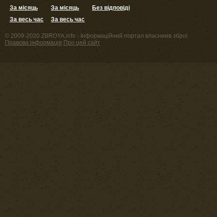
За місяць
За місяць
Без відповіді
За весь час
За весь час
© 2009-2020 ZBROYA.info - Інформаційний портал власників зброї
Правова інформація
Про цей сайт