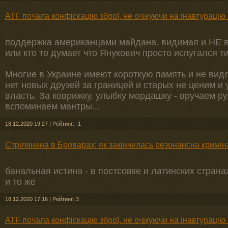
ATF почала конфіскацію зброї, не очікуючи на інавгураці
поддержка американцами майдана. видимая и НЕ 
или кто то думает что Янукович просто испугался т
Многие в Украине имеют короткую память и не видя
нет новых друзей за границей и старых не ценим 
власть. За коврижку, улыбку мордашку - вручаем ру
вспоминаем мантры...
18.12.2020 19:27
|
Рейтинг: -1
Стрілянина в Броварах: як закінчилась резонансна кримін
банальная истина - в постсовке и латинских страна
и то же
18.12.2020 17:16
|
Рейтинг: 3
ATF почала конфіскацію зброї, не очікуючи на інавгураці