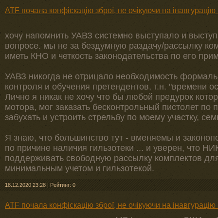
ATF почала конфіскацію зброї, не очікуючи на інавгураці
хочу напомнить УАВЗ системно выступало и выступ
вопросе. мы не за бездумную раздачу/рассылку ком
иметь КНО и четкость законодательства по его при
УАВЗ никогда не отрицало необходимость формаль
контроля и обучения претендентов, т.н. "времени ос
Лично я никак не хочу что бы любой предурок котор
мотора, мог заказать бесконтрольный пистолет по по
забухать и устроить стрельбу по моему участку, сем
Я знаю, что большинство тут - вменяемы и законоп
по причине наличия гильзотеки ... и уверен, что Н
поддерживать свободную рассылку комплектов для
минимальным учетом и гильзотекой.
18.12.2020 23:28
|
Рейтинг: 0
ATF почала конфіскацію зброї, не очікуючи на інавгураці