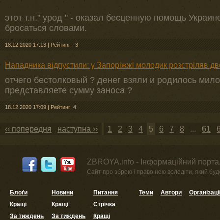
этот т.н." урод " - оказал бесценную помощь Украине
бросаться словами.
18.12.2020 17:13
|
Рейтинг: -3
Нападника відпустили: у Запоріжжі молодик розстріляв д
отчего бестолковый ? денег взяли и родилось милос
представляете сумму заноса ?
18.12.2020 17:09
|
Рейтинг: 4
‹‹ попередня
наступна ››
1
2
3
4
5
6
7
8
...
61
ZBROYA.info - Інформаційний портал
Сайт про зброю і право нею володіти, який буде 
Блоґи
Новини
Питання
Теми
Автори
Організаці
Кращі
Кращі
Стрічка
За тиждень
За тиждень
Кращі