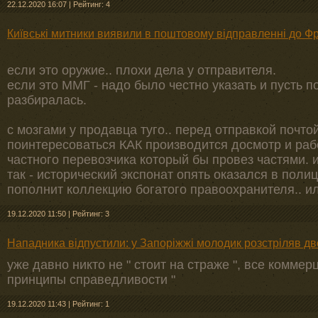
22.12.2020 16:07
|
Рейтинг: 4
Київські митники виявили в поштовому відправленні до Фр
если это оружие.. плохи дела у отправителя.
если это ММГ - надо было честно указать и пусть 
разбиралась.
с мозгами у продавца туго.. перед отправкой почт
поинтересоваться КАК производится досмотр и рабо
частного перевозчика который бы провез частями. и
так - исторический экспонат опять оказался в полиц
пополнит коллекцию богатого правоохранителя.. ил
19.12.2020 11:50
|
Рейтинг: 3
Нападника відпустили: у Запоріжжі молодик розстріляв д
уже давно никто не " стоит на страже ", все комме
принципы справедливости "
19.12.2020 11:43
|
Рейтинг: 1