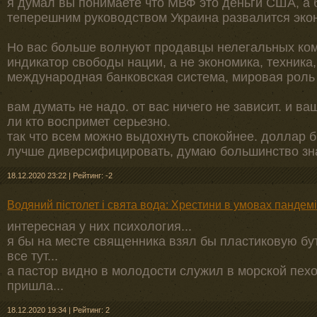
я думал вы понимаете что МВФ это деньги США, а б
теперешним руководством Украина развалится эко
Но вас больше волнуют продавцы нелегальных ком
индикатор свободы нации, а не экономика, техника
международная банковская система, мировая роль 
вам думать не надо. от вас ничего не зависит. и в
ли кто воспримет серьезно.
так что всем можно выдохнуть спокойнее. доллар бы
лучше диверсифицировать, думаю большинство зна
18.12.2020 23:22
|
Рейтинг: -2
Водяний пістолет і свята вода: Хрестини в умовах пандем
интересная у них психология...
я бы на месте священника взял бы пластиковую бу
все тут...
а пастор видно в молодости служил в морской пехо
пришла...
18.12.2020 19:34
|
Рейтинг: 2