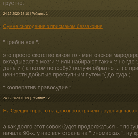
грустно.
24.12.2020 18:10
|
Рейтинг: 1
Сумне сьогодення з присмаком беззаконня
" гребли все ".
это просто скотство какое то - ментовское мародерс
вкладывает в мозги ? или набирают таких ? но где 
деньги ( а потом попробуй получи обратно ... ) с пр
ценности добытые преступным путем "( до суда ).
" кооператив правосудие ".
24.12.2020 10:09
|
Рейтинг: 12
На Одещині просто на дорозі розстріляли з рушниці пасаж
а как долго этот совок будет продолжаться - " поруш
начала 90-х. у нас вся страна на " иномарках ", ну к