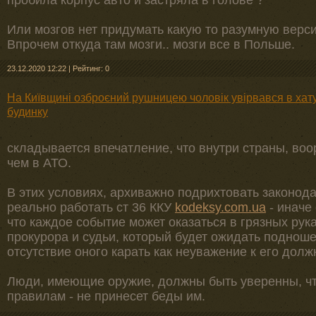
пробила корпус авто и застряла в голове ?
Или мозгов нет придумать какую то разумную верс
Впрочем откуда там мозги.. мозги все в Польше.
23.12.2020 12:22
|
Рейтинг: 0
На Київщині озброєний рушницею чоловік увірвався в хату
будинку
складывается впечатление, что внутри страны, в
чем в АТО.
В этих условиях, архиважно подрихтовать законода
реально работать ст 36 ККУ
kodeksy.com.ua
- иначе
что каждое событие может оказаться в грязных рук
прокурора и судьи, который будет ожидать подноше
отсутствие оного карать как неуважение к его долж
Люди, имеющие оружие, должны быть уверенны, чт
правилам - не принесет беды им.